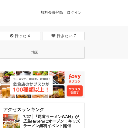
無料会員登録
ログイン
行った
4
行きたい
7
地図
アクセスランキング
1
7/27│『尾道ラーメンWAN』が
広島HiroPaにオープン！キッズ
ラーメン無料イベント開催