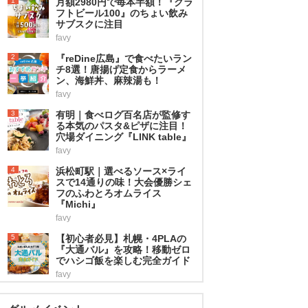
1
月額2980円で毎本半額！『クラ
フトビール100』のちょい飲み
サブスクに注目
favy
2
『reDine広島』で食べたいラン
チ8選！唐揚げ定食からラーメ
ン、海鮮丼、麻辣湯も！
favy
3
有明｜食べログ百名店が監修す
る本気のパスタ&ピザに注目！
穴場ダイニング『LINK table』
favy
4
浜松町駅｜選べるソース×ライ
スで14通りの味！大会優勝シェ
フのふわとろオムライス
『Michi』
favy
5
【初心者必見】札幌・4PLAの
『大通バル』を攻略！移動ゼロ
でハシゴ飯を楽しむ完全ガイド
favy