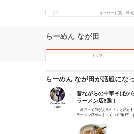
らーめん なが田
トップ
らーめん なが田が話題にな
昔ながらの中華そばか
ラーメン店6選！
Cookie Mo
nster.
「亀戸って何があるの？」と訊かれ
ラーメン店が集まっている"亀戸"。