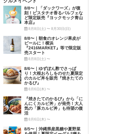
グルメイベント
8/8〜｜「ダックワーズ」が復
刻！ピスタチオ香るパルフェな
ど限定販売『ヨックモック青山
本店』
8月8日(土) 〜 8月30日(日)
8/8〜｜朝食のオレンジ果皮が
ビールに！横浜
『2416MARKET』等で限定販
売スタート
8月8日(土) 〜
8/6〜｜ゆずぽん酢でさっぱ
り！大根おろしをのせた夏限定
のカルビ丼を販売『焼きたての
かるび』
8月6日(木) 〜
『焼きたてのかるび』から「に
んにくカルビ丼」が発売！大人
気の「豚カルビ丼」も待望の復
活
8月6日(木) 〜
8/5〜｜沖縄県産黒糖や夏野菜
を使用！夏限定ベーグル3種を