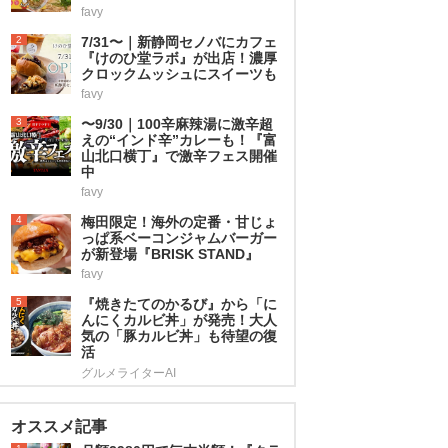
favy
2
7/31〜｜新静岡セノバにカフェ
『けのひ堂ラボ』が出店！濃厚
クロックムッシュにスイーツも
favy
3
〜9/30｜100辛麻辣湯に激辛超
えの“インド辛”カレーも！『富
山北口横丁』で激辛フェス開催
中
favy
4
梅田限定！海外の定番・甘じょ
っぱ系ベーコンジャムバーガー
が新登場『BRISK STAND』
favy
5
『焼きたてのかるび』から「に
んにくカルビ丼」が発売！大人
気の「豚カルビ丼」も待望の復
活
グルメライターAI
オススメ記事