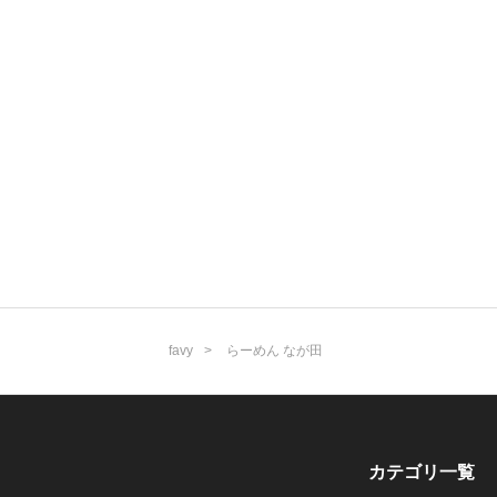
favy
らーめん なが田
カテゴリ一覧