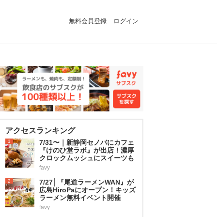
無料会員登録
ログイン
アクセスランキング
1
7/31〜｜新静岡セノバにカフェ
『けのひ堂ラボ』が出店！濃厚
クロックムッシュにスイーツも
favy
2
7/27│『尾道ラーメンWAN』が
広島HiroPaにオープン！キッズ
ラーメン無料イベント開催
favy