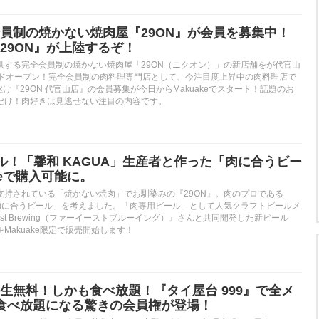
員制の焼かない焼肉屋『29ON』が会員を募集中！
29ON』が上陸するぞ！
供する完全会員制の焼かない焼肉屋「29ON（ニクオン）」の新店舗をが代官山
ンドオープン！完全会員制の肉料理専門店として、今注目度上昇中の肉料理店で
駆け『29ON 代官山店』の会員募集が今日からMakuakeでスタート！話題のお
だけ！肉好きは見逃せない注目の内容です。
ール！「馨和 KAGUA」生産者と作った「肉に合うビー
keで購入可能に。
支持されている「焼かない焼肉」でお馴染みの『29ON』。肉のプロである
「肉に合うビール」を考えました。「肉専用ビール」として人気クラフトビールメ
east Brewing（ファーイーストブルーイング）』さんと共同開発した新ビール
E」をMakuake限定で販売開始します！
生無料！しかも食べ放題！『タイ屋台 999』で全メ
食べ放題になる驚きの会員権が登場！