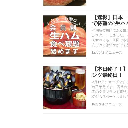
【速報】日本一
で待望の“生ハ
今回新宿東口にある生
がスタートしました。
で食べても、何回でも
んでみてはいかがです
favyグルメニュース
【本日終了！】f
ング最終日！
2月15日にオープンする
終了予定です。 当初
定の支援ブランを新設
受付もスタートしまし
favyグルメニュース