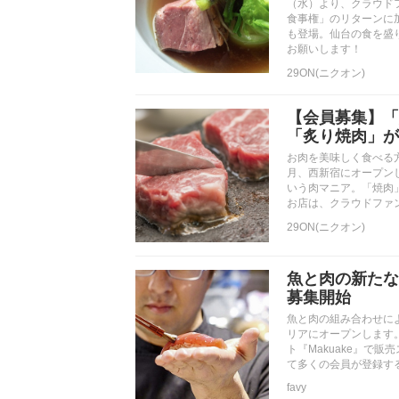
（水）より、クラウドフ
食事権」のリターンに
も登場。仙台の食を盛
お願いします！
29ON(ニクオン)
【会員募集】「
「炙り焼肉」が
お肉を美味しく食べる
月、西新宿にオープン
いう肉マニア。「焼肉
お店は、クラウドファン
29ON(ニクオン)
魚と肉の新たな
募集開始
魚と肉の組み合わせに
リアにオープンします
ト『Makuake』で
て多くの会員が登録す
favy