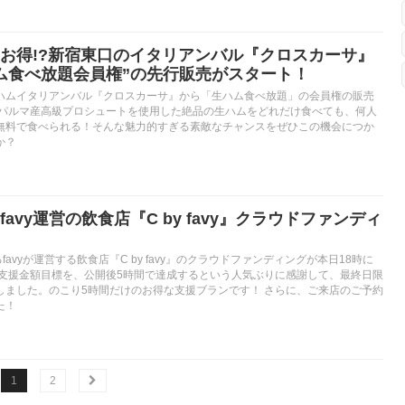
お得!?新宿東口のイタリアンバル『クロスカーサ』
ム食べ放題会員権”の先行販売がスタート！
ハムイタリアンバル『クロスカーサ』から「生ハム食べ放題」の会員権の販売
 パルマ産高級プロシュートを使用した絶品の生ハムをどれだけ食べても、何人
無料で食べられる！そんな魅力的すぎる素敵なチャンスをぜひこの機会につか
か？
avy運営の飲食店『C by favy』クラウドファンディ
favyが運営する飲食店『C by favy』のクラウドファンディングが本日18時に
の支援金額目標を、公開後5時間で達成するという人気ぶりに感謝して、最終日限
しました。のこり5時間だけのお得な支援ブランです！ さらに、ご来店のご予約
た！
1
2