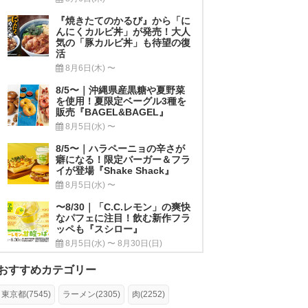
『焼きたてのかるび』から「に
んにくカルビ丼」が発売！大人
気の「豚カルビ丼」も待望の復
活
8月6日(木) 〜
8/5〜｜沖縄県産黒糖や夏野菜
を使用！夏限定ベーグル3種を
販売『BAGEL&BAGEL』
8月5日(水) 〜
8/5〜｜ハラペーニョの辛さが
癖になる！限定バーガー＆フラ
イが登場『Shake Shack』
8月5日(水) 〜
〜8/30｜「C.C.レモン」の爽快
なパフェに注目！飲む新作フラ
ッペも『スシロー』
8月5日(水) 〜 8月30日(日)
おすすめカテゴリー
東京都(7545)
ラーメン(2305)
肉(2252)