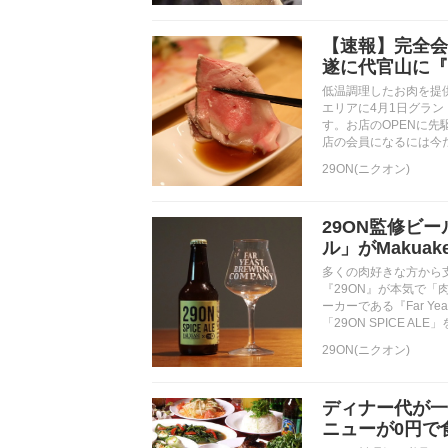
【速報】完全会
遂に代官山に『
低温調理したお肉を提
エリアに4月1日グラ
す。お店のOPENに先
店の会員になるには今
29ON(ニクオン)
29ON監修ビ
ル」がMakua
多くの肉好きな方から
『29ON』が本気で
ーカーである『Far Y
「29ON SPICE AL
29ON(ニクオン)
ディナー代が一
ニューが0円で