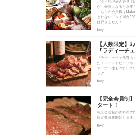
パタイ料理好き必見！M
が、会員になると永年
こちらの会員権はMak
とれない『タイ屋台9
は行きません！
favy
【人数限定】3
『ラディーチェ
『ラディーチェ代官山』
た！ローストビーフや
オーナー権も?!オトク
ック！
favy
【完全会員制】
タート！
完全会員制の肉料理専門
限定数募集開始します
favy