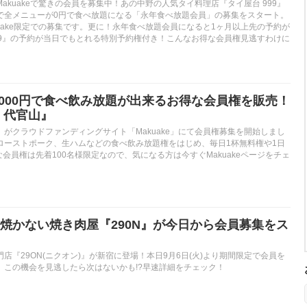
akuakeで驚きの会員を募集中！あの中野の人気タイ料理店『タイ屋台 999』
で全メニューが0円で食べ放題になる「永年食べ放題会員」の募集をスタート。
uake限定での募集です。更に！永年食べ放題会員になると1ヶ月以上先の予約が
99』の予約が当日でもとれる特別予約権付き！こんなお得な会員権見逃すわけに
,000円で食べ飲み放題が出来るお得な会員権を販売！
 代官山』
がクラウドファンディングサイト「Makuake」にて会員権募集を開始しまし
ローストポーク、生ハムなどの食べ飲み放題権をはじめ、毎日1杯無料権や1日
な会員権は先着100名様限定なので、気になる方は今すぐMakuakeページをチェ
焼かない焼き肉屋『290N』が今日から会員募集をス
店『29ON(ニクオン)』が新宿に登場！本日9月6日(火)より期間限定で会員を
。この機会を見逃したら次はないかも!?早速詳細をチェック！