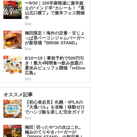
3
〜9/30｜100辛麻辣湯に激辛超
えの“インド辛”カレーも！『富
山北口横丁』で激辛フェス開催
中
favy
4
梅田限定！海外の定番・甘じょ
っぱ系ベーコンジャムバーガー
が新登場『BRISK STAND』
favy
5
8/10〜19｜事前予約で500円引
き！最大4時間食べ飲み放題の
夏休みビュッフェ開催『reDine
広島』
favy
オススメ記事
1
【初心者必見】札幌・4PLAの
『大通バル』を攻略！移動ゼロ
でハシゴ飯を楽しむ完全ガイド
favy
2
梅田│切ったやつの次はこれ。
極みのてりやきバーガーが
『BRISK STAND』の新定番！