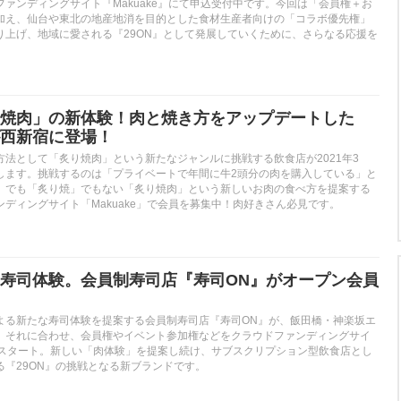
ァンディングサイト『Makuake』にて申込受付中です。今回は「会員権＋お
加え、仙台や東北の地産地消を目的とした食材生産者向けの「コラボ優先権」
り上げ、地域に愛される『29ON』として発展していくために、さらなる応援を
焼肉」の新体験！肉と焼き方をアップデートした
西新宿に登場！
方法として「炙り焼肉」という新たなジャンルに挑戦する飲食店が2021年3
します。挑戦するのは「プライベートで年間に牛2頭分の肉を購入している」と
」でも「炙り焼」でもない「炙り焼肉」という新しいお肉の食べ方を提案する
ディングサイト「Makuake」で会員を募集中！肉好きさん必見です。
寿司体験。会員制寿司店『寿司ON』がオープン会員
よる新たな寿司体験を提案する会員制寿司店『寿司ON』が、飯田橋・神楽坂エ
。それに合わせ、会員権やイベント参加権などをクラウドファンディングサイ
販売スタート。新しい「肉体験」を提案し続け、サブスクリプション型飲食店とし
る『29ON』の挑戦となる新ブランドです。