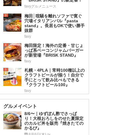
favyグルメニュース
3
梅田│喧騒を離れソファで寛ぐ
穴場イタリアンバル『pasta
stand』。長居もOKで使い勝手
抜群
favy
4
梅田限定！海外の定番・甘じょ
っぱ系ベーコンジャムバーガー
が新登場『BRISK STAND』
favy
5
札幌・4PLA｜常時100種以上の
クラフトビールが揃う！自分で
手にとって飲み比べもできる
『クラフトビール100』
favy
グルメイベント
8/6〜｜ゆずぽん酢でさっぱ
り！大根おろしをのせた夏限定
のカルビ丼を販売『焼きたての
かるび』
8月6日(木) 〜