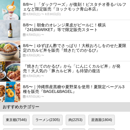
8/8〜｜「ダックワーズ」が復刻！ピスタチオ香るパルフ
ェなど限定販売『ヨックモック青山本店』
8月8日(土) 〜 8月30日(日)
8/8〜｜朝食のオレンジ果皮がビールに！横浜
『2416MARKET』等で限定販売スタート
8月8日(土) 〜
8/6〜｜ゆずぽん酢でさっぱり！大根おろしをのせた夏限
定のカルビ丼を販売『焼きたてのかるび』
8月6日(木) 〜
『焼きたてのかるび』から「にんにくカルビ丼」が発
売！大人気の「豚カルビ丼」も待望の復活
8月6日(木) 〜
8/5〜｜沖縄県産黒糖や夏野菜を使用！夏限定ベーグル3
種を販売『BAGEL&BAGEL』
8月5日(水) 〜
おすすめカテゴリー
東京都(7546)
ラーメン(2305)
肉(2253)
居酒屋(1804)