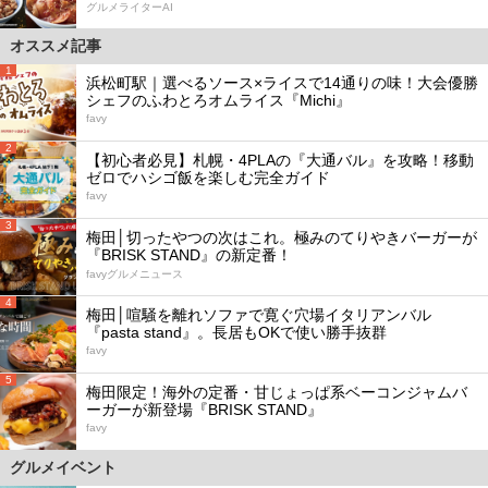
グルメライターAI
オススメ記事
1
浜松町駅｜選べるソース×ライスで14通りの味！大会優勝
シェフのふわとろオムライス『Michi』
favy
2
【初心者必見】札幌・4PLAの『大通バル』を攻略！移動
ゼロでハシゴ飯を楽しむ完全ガイド
favy
3
梅田│切ったやつの次はこれ。極みのてりやきバーガーが
『BRISK STAND』の新定番！
favyグルメニュース
4
梅田│喧騒を離れソファで寛ぐ穴場イタリアンバル
『pasta stand』。長居もOKで使い勝手抜群
favy
5
梅田限定！海外の定番・甘じょっぱ系ベーコンジャムバ
ーガーが新登場『BRISK STAND』
favy
グルメイベント