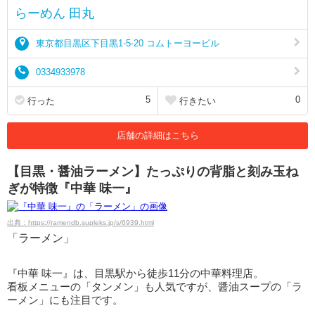
らーめん 田丸
東京都目黒区下目黒1-5-20 コムトーヨービル
0334933978
5
0
行った
行きたい
店舗の詳細はこちら
【目黒・醤油ラーメン】たっぷりの背脂と刻み玉ね
ぎが特徴『中華 味一』
出典：https://ramendb.supleks.jp/s/6939.html
「ラーメン」
『中華 味一』は、目黒駅から徒歩11分の中華料理店。
看板メニューの「タンメン」も人気ですが、醤油スープの「ラ
ーメン」にも注目です。