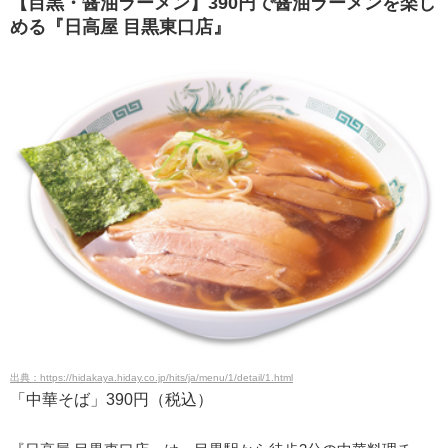
【目黒・醤油ラーメン】390円で醤油ラーメンを楽し
める『日高屋 目黒東口店』
出典：https://hidakaya.hiday.co.jp/hits/ja/menu/1/detail/1.html
「中華そば」390円（税込）