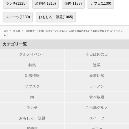
ランチ(1225)
渋谷区(1215)
焼肉(1138)
カフェ(1130)
スイーツ(1130)
おもしろ・話題(1065)
favy
東京都
目黒駅近く│美味い醤油ラーメンがあるお店7選！麺線の美しい人気店に地鶏を使ったラーメン
も！
カテゴリ一覧
グルメイベント
今日は何の日
特集
連載
新着情報
新着店舗
サブスク
ラーメン
肉
食べ放題
ランチ
ご当地グルメ
おもしろ・話題
スイーツ
居酒屋
カフェ