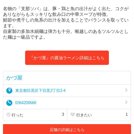
名物の「支那ソバ」は、豚・鶏と魚の出汁がよく出た、コクが
ありながらもスッキリな飲み口の中華スープが特徴。
鯖節や煮干しの魚系の出汁を加えることでバランスを取ってい
ます。
自家製の多加水細麺は弾力も十分。喉越しのあるツルツルとし
た麺は一級品ですよ。
『かづ屋』の醤油ラーメン詳細はこちら
かづ屋
東京都目黒区下目黒3丁目2-4
0364200668
3
1
行った
行きたい
店舗の詳細はこちら