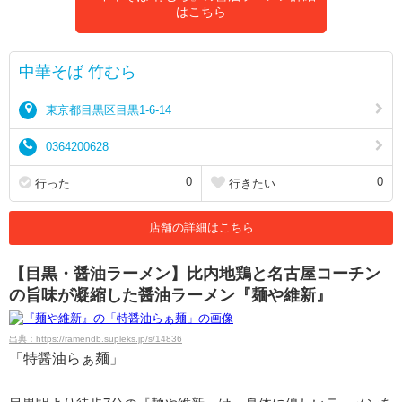
はこちら
中華そば 竹むら
東京都目黒区目黒1-6-14
0364200628
0
0
行った
行きたい
店舗の詳細はこちら
【目黒・醤油ラーメン】比内地鶏と名古屋コーチン
の旨味が凝縮した醤油ラーメン『麺や維新』
出典：https://ramendb.supleks.jp/s/14836
「特醤油らぁ麺」