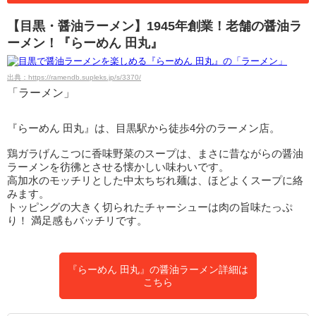
【目黒・醤油ラーメン】1945年創業！老舗の醤油ラ
ーメン！『らーめん 田丸』
出典：https://ramendb.supleks.jp/s/3370/
「ラーメン」
『らーめん 田丸』は、目黒駅から徒歩4分のラーメン店。
鶏ガラげんこつに香味野菜のスープは、まさに昔ながらの醤油
ラーメンを彷彿とさせる懐かしい味わいです。
高加水のモッチリとした中太ちぢれ麺は、ほどよくスープに絡
みます。
トッピングの大きく切られたチャーシューは肉の旨味たっぷ
り！ 満足感もバッチリです。
『らーめん 田丸』の醤油ラーメン詳細は
こちら