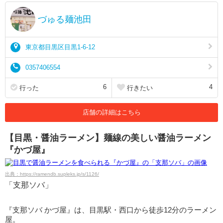
づゅる麺池田
東京都目黒区目黒1-6-12
0357406554
6
4
行った
行きたい
店舗の詳細はこちら
【目黒・醤油ラーメン】麺線の美しい醤油ラーメン
『かづ屋』
出典：https://ramendb.supleks.jp/s/1126/
「支那ソバ」
『支那ソバ かづ屋』は、目黒駅・西口から徒歩12分のラーメン
屋。