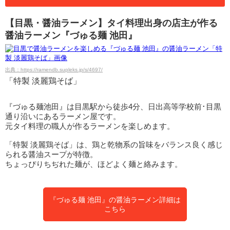
【目黒・醤油ラーメン】タイ料理出身の店主が作る
醤油ラーメン『づゅる麺 池田』
出典：https://ramendb.supleks.jp/s/4697/
「特製 淡麗鶏そば」
『づゅる麺池田』は目黒駅から徒歩4分、日出高等学校前･目黒
通り沿いにあるラーメン屋です。
元タイ料理の職人が作るラーメンを楽しめます。
「特製 淡麗鶏そば」は、鶏と乾物系の旨味をバランス良く感じ
られる醤油スープが特徴。
ちょっぴりちぢれた麺が、ほどよく麺と絡みます。
『づゅる麺 池田』の醤油ラーメン詳細は
こちら