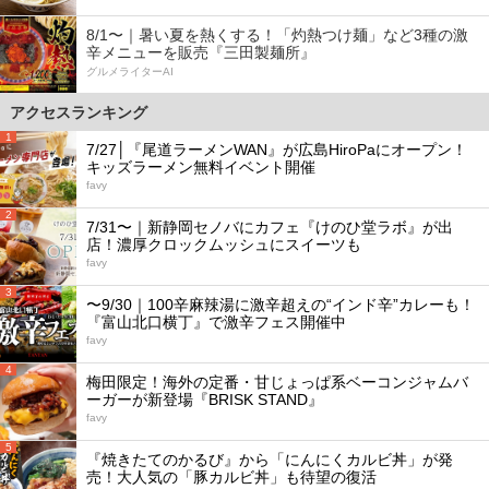
8/1〜｜暑い夏を熱くする！「灼熱つけ麺」など3種の激
辛メニューを販売『三田製麺所』
グルメライターAI
アクセスランキング
1
7/27│『尾道ラーメンWAN』が広島HiroPaにオープン！
キッズラーメン無料イベント開催
favy
2
7/31〜｜新静岡セノバにカフェ『けのひ堂ラボ』が出
店！濃厚クロックムッシュにスイーツも
favy
3
〜9/30｜100辛麻辣湯に激辛超えの“インド辛”カレーも！
『富山北口横丁』で激辛フェス開催中
favy
4
梅田限定！海外の定番・甘じょっぱ系ベーコンジャムバ
ーガーが新登場『BRISK STAND』
favy
5
『焼きたてのかるび』から「にんにくカルビ丼」が発
売！大人気の「豚カルビ丼」も待望の復活