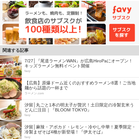
関連する記事
7/27│『尾道ラーメンWAN』が広島HiroPaにオープン！
キッズラーメン無料イベント開催
favy
【広島】原爆ドーム近くのおすすめラーメン8選！ご当地
麺から話題の一杯まで
ラーメン.com
汐留│丸ごと1本の明太子が贅沢！土日限定の冷製玄米う
どんに注目｜『BLOOM TOKYO』
favy
汐留│麻辣・アボカド・レモン・冷やし中華！夏季限定・
冷製まぜそば4種が新登場！『伊太そば』
favy