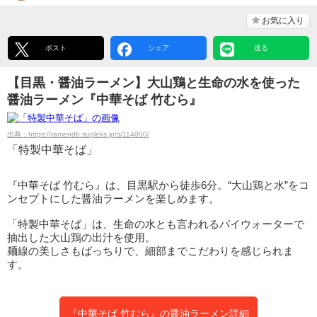
お気に入り
ポスト
シェア
送る
【目黒・醤油ラーメン】大山鶏と生命の水を使った
醤油ラーメン『中華そば 竹むら』
出典：https://ramendb.supleks.jp/s/114000/
「特製中華そば」
『中華そば 竹むら』は、目黒駅から徒歩6分。“大山鶏と水”をコ
ンセプトにした醤油ラーメンを楽しめます。
「特製中華そば」は、生命の水とも言われるパイウォーターで
抽出した大山鶏の出汁を使用。
麺線の美しさもばっちりで、細部までこだわりを感じられま
す。
『中華そば 竹むら』の醤油ラーメン詳細