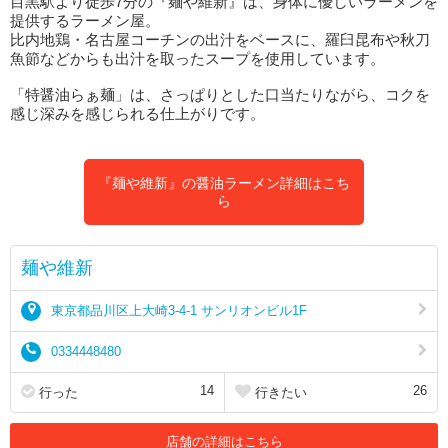
目黒駅より徒歩7分の『麺や維新』は、身体に優しいラーメンを
提供するラーメン屋。
比内地鶏・名古屋コーチンの出汁をベースに、羅臼昆布や秋刀
魚節などからも出汁を取ったスープを使用しています。
「特醤油らぁ麺」は、さっぱりとした口当たりながら、コクを
感じ深みを感じられる仕上がりです。
『麺や維新』の醤油ラーメン詳細はこち
ら
麺や維新
東京都品川区上大崎3-4-1 サンリオンビル1F
0334448480
14
26
行った
行きたい
店舗の詳細はこちら