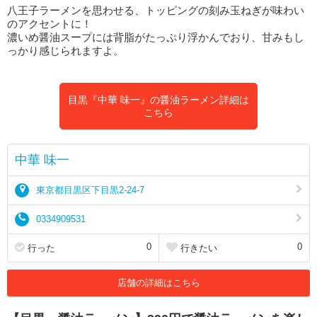
八王子ラーメンを思わせる、トッピングの刻み玉ねぎが味わい
のアクセントに！
濃いめ醤油スープには背脂がたっぷり浮かんでおり、甘みもし
っかり感じられますよ。
目黒『中華 味一』の醤油ラーメン詳細は
こちら
中華 味一
東京都目黒区下目黒2-24-7
0334909531
0
0
行った
行きたい
店舗の詳細はこちら