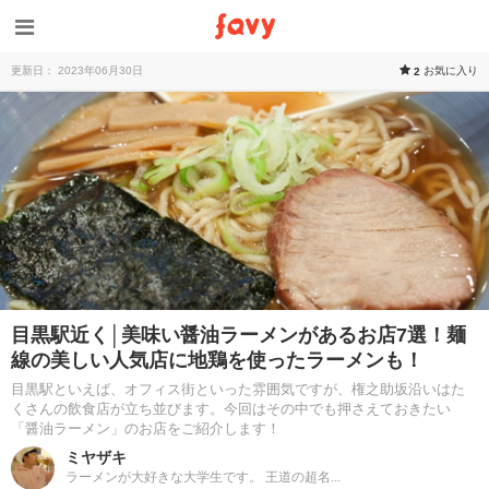
更新日： 2023年06月30日
お気に入り
2
目黒駅近く│美味い醤油ラーメンがあるお店7選！麺
線の美しい人気店に地鶏を使ったラーメンも！
目黒駅といえば、オフィス街といった雰囲気ですが、権之助坂沿いはた
くさんの飲食店が立ち並びます。今回はその中でも押さえておきたい
「醤油ラーメン」のお店をご紹介します！
ミヤザキ
ラーメンが大好きな大学生です。 王道の超名...