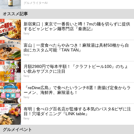
グルメライターAI
オススメ記事
1
新宿東口｜東京で一番長いと噂！7mの麺を切らずに提供
するビャンビャン麺専門店『秦唐記』
favy
2
富山｜一度食べたらやみつき！麻辣湯は具材50種から自
由にカスタム可能『TAN TAN』
favy
3
月額2980円で毎本半額！『クラフトビール100』のちょ
い飲みサブスクに注目
favy
4
『reDine広島』で食べたいランチ8選！唐揚げ定食からラ
ーメン、海鮮丼、麻辣湯も！
favy
5
有明｜食べログ百名店が監修する本気のパスタ&ピザに注
目！穴場ダイニング『LINK table』
favy
グルメイベント