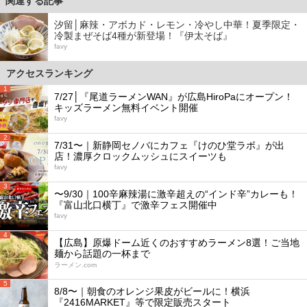
関連する記事
汐留│麻辣・アボカド・レモン・冷やし中華！夏季限定・
冷製まぜそば4種が新登場！『伊太そば』
favy
アクセスランキング
1
7/27│『尾道ラーメンWAN』が広島HiroPaにオープン！
キッズラーメン無料イベント開催
favy
2
7/31〜｜新静岡セノバにカフェ『けのひ堂ラボ』が出
店！濃厚クロックムッシュにスイーツも
favy
3
〜9/30｜100辛麻辣湯に激辛超えの“インド辛”カレーも！
『富山北口横丁』で激辛フェス開催中
favy
4
【広島】原爆ドーム近くのおすすめラーメン8選！ご当地
麺から話題の一杯まで
ラーメン.com
5
8/8〜｜朝食のオレンジ果皮がビールに！横浜
『2416MARKET』等で限定販売スタート