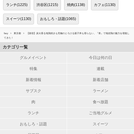
ランチ(1225)
渋谷区(1215)
焼肉(1138)
カフェ(1130)
スイーツ(1130)
おもしろ・話題(1065)
favy
東京都
【新宿】炭火香る地鶏焼きも究極のとろける親子丼も堪らない。『車』で地頭鶏の魅力を堪能し
てきた！
カテゴリ一覧
グルメイベント
今日は何の日
特集
連載
新着情報
新着店舗
サブスク
ラーメン
肉
食べ放題
ランチ
ご当地グルメ
おもしろ・話題
スイーツ