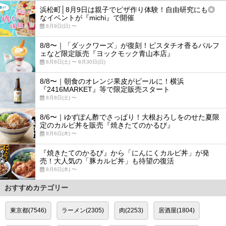
浜松町│8月9日は親子でピザ作り体験！自由研究にも◎
なイベントが『michi』で開催
8月9日(日) 〜
8/8〜｜「ダックワーズ」が復刻！ピスタチオ香るパルフ
ェなど限定販売『ヨックモック青山本店』
8月8日(土) 〜 8月30日(日)
8/8〜｜朝食のオレンジ果皮がビールに！横浜
『2416MARKET』等で限定販売スタート
8月8日(土) 〜
8/6〜｜ゆずぽん酢でさっぱり！大根おろしをのせた夏限
定のカルビ丼を販売『焼きたてのかるび』
8月6日(木) 〜
『焼きたてのかるび』から「にんにくカルビ丼」が発
売！大人気の「豚カルビ丼」も待望の復活
8月6日(木) 〜
おすすめカテゴリー
東京都(7546)
ラーメン(2305)
肉(2253)
居酒屋(1804)