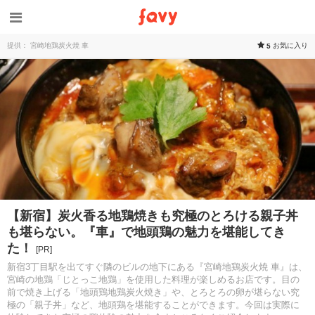
提供： 宮崎地鶏炭火焼 車
お気に入り
5
【新宿】炭火香る地鶏焼きも究極のとろける親子丼
も堪らない。『車』で地頭鶏の魅力を堪能してき
た！
[PR]
新宿3丁目駅を出てすぐ隣のビルの地下にある『宮崎地鶏炭火焼 車』は、
宮崎の地鶏「じとっこ地鶏」を使用した料理が楽しめるお店です。目の
前で焼き上げる「地頭鶏地鶏炭火焼き」や、とろとろの卵が堪らない究
極の「親子丼」など、地頭鶏を堪能することができます。今回は実際に