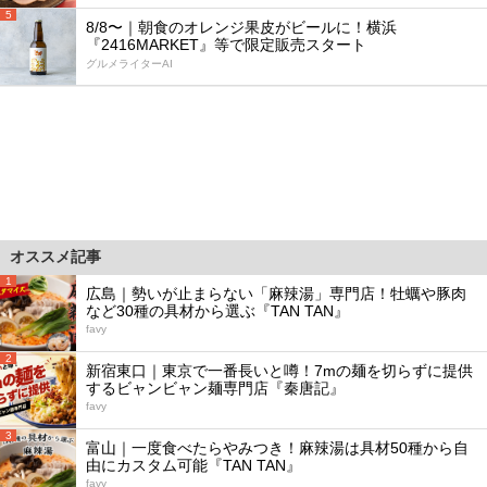
5
8/8〜｜朝食のオレンジ果皮がビールに！横浜
『2416MARKET』等で限定販売スタート
グルメライターAI
オススメ記事
1
広島｜勢いが止まらない「麻辣湯」専門店！牡蠣や豚肉
など30種の具材から選ぶ『TAN TAN』
favy
2
新宿東口｜東京で一番長いと噂！7mの麺を切らずに提供
するビャンビャン麺専門店『秦唐記』
favy
3
富山｜一度食べたらやみつき！麻辣湯は具材50種から自
由にカスタム可能『TAN TAN』
favy