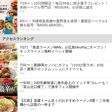
7/24〜｜10日間限定！毎日30名に焼き菓子プレゼント！
米粉ベーグル専門店『MUSUHI』が汐留に誕生
favy
8/5〜｜沖縄県産黒糖や夏野菜を使用！夏限定ベーグル3
種を販売『BAGEL&BAGEL』
グルメライターAI
アクセスランキング
1
7/27│『尾道ラーメンWAN』が広島HiroPaにオープン！
キッズラーメン無料イベント開催
favy
2
7/31〜｜新静岡セノバにカフェ『けのひ堂ラボ』が出
店！濃厚クロックムッシュにスイーツも
favy
3
〜9/30｜100辛麻辣湯に激辛超えの“インド辛”カレーも！
『富山北口横丁』で激辛フェス開催中
favy
4
【広島】原爆ドーム近くのおすすめラーメン8選！ご当地
麺から話題の一杯まで
ラーメン.com