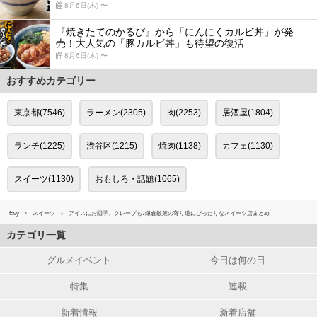
8月6日(木) 〜
『焼きたてのかるび』から「にんにくカルビ丼」が発
売！大人気の「豚カルビ丼」も待望の復活
8月6日(木) 〜
おすすめカテゴリー
東京都(7546)
ラーメン(2305)
肉(2253)
居酒屋(1804)
ランチ(1225)
渋谷区(1215)
焼肉(1138)
カフェ(1130)
スイーツ(1130)
おもしろ・話題(1065)
favy
スイーツ
アイスにお団子、クレープも♪鎌倉散策の寄り道にぴったりなスイーツ店まとめ
カテゴリ一覧
グルメイベント
今日は何の日
特集
連載
新着情報
新着店舗