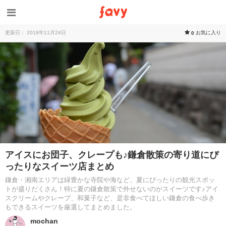
更新日： 2018年11月24日
お気に入り
0
アイスにお団子、クレープも♪鎌倉散策の寄り道にぴ
ったりなスイーツ店まとめ
鎌倉・湘南エリアは緑豊かな寺院や海など、夏にぴったりの観光スポッ
トが盛りだくさん！特に夏の鎌倉散策で外せないのがスイーツです♪アイ
スクリームやクレープ、和菓子など、是非食べてほしい鎌倉の食べ歩き
もできるスイーツを厳選してまとめました。
mochan