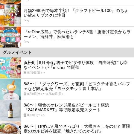
4
月額2980円で毎本半額！『クラフトビール100』のちょ
い飲みサブスクに注目
favy
5
『reDine広島』で食べたいランチ8選！唐揚げ定食からラ
ーメン、海鮮丼、麻辣湯も！
favy
グルメイベント
浜松町│8月9日は親子でピザ作り体験！自由研究にも◎
なイベントが『michi』で開催
8月9日(日) 〜
8/8〜｜「ダックワーズ」が復刻！ピスタチオ香るパルフ
ェなど限定販売『ヨックモック青山本店』
8月8日(土) 〜 8月30日(日)
8/8〜｜朝食のオレンジ果皮がビールに！横浜
『2416MARKET』等で限定販売スタート
8月8日(土) 〜
8/6〜｜ゆずぽん酢でさっぱり！大根おろしをのせた夏限
定のカルビ丼を販売『焼きたてのかるび』