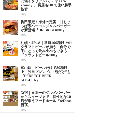
穴場イタリアンバル『pasta
stand』。長居もOKで使い勝手
抜群
favy
2
梅田限定！海外の定番・甘じょ
っぱ系ベーコンジャムバーガー
が新登場『BRISK STAND』
favy
3
札幌・4PLA｜常時100種以上の
クラフトビールが揃う！自分で
手にとって飲み比べもできる
『クラフトビール100』
favy
4
富山駅｜ビールだけで20種以
上！独自ブレンドに“泡だけ”も
『PERFECT BEER
KITCHEN』
favy
5
新宿｜日本一のグルメバーガー
からスイーツまで！個性的な10
店が集うフードホール『reDine
新宿』
favy