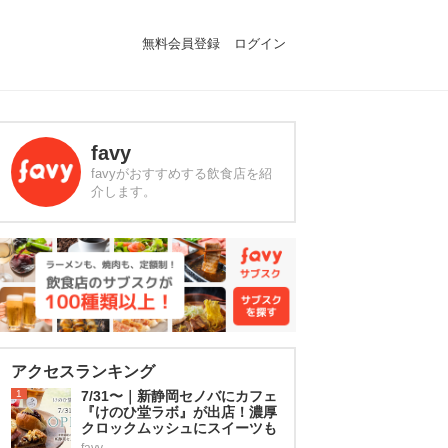
無料会員登録
ログイン
favy
favyがおすすめする飲食店を紹
介します。
アクセスランキング
1
7/31〜｜新静岡セノバにカフェ
『けのひ堂ラボ』が出店！濃厚
クロックムッシュにスイーツも
favy