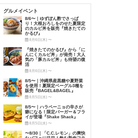
グルメイベント
8/6〜｜ゆずぽん酢でさっぱ
り！大根おろしをのせた夏限定
のカルビ丼を販売『焼きたての
かるび』
8月6日(木) 〜
『焼きたてのかるび』から「に
んにくカルビ丼」が発売！大人
気の「豚カルビ丼」も待望の復
活
8月6日(木) 〜
8/5〜｜沖縄県産黒糖や夏野菜
を使用！夏限定ベーグル3種を
販売『BAGEL&BAGEL』
8月5日(水) 〜
8/5〜｜ハラペーニョの辛さが
癖になる！限定バーガー＆フラ
イが登場『Shake Shack』
8月5日(水) 〜
〜8/30｜「C.C.レモン」の爽快
なパフェに注目！飲む新作フラ