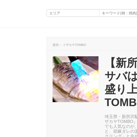
提供： イザカヤTOMBO
【新
サバ
盛り
TOM
埼玉県・新所沢
ザカヤTOMB
でも人気なのが
と、胡麻ダレの
クリング」と合