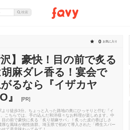
0
お気に入り
所沢】豪快！目の前で炙る
は胡麻ダレ香る！宴会で
上がるなら『イザカヤ
BO』
[PR]
駅より徒歩3分。ちょっと入った路地の奥にひっそりと佇む『イ
O』。こちらでは、手の込んだ和洋様々なお料理が楽しめます。中
、目の前で豪快に炙る「炙り胡麻サバ」！炙った皮の香ばしさ
濃厚な風味が相性抜群。埼玉県で初めて導入された「樽生スパー
わせて是非味わってみて！