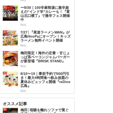
2
〜9/30｜100辛麻辣湯に激辛超
えの“インド辛”カレーも！『富
山北口横丁』で激辛フェス開催
中
favy
3
7/27│『尾道ラーメンWAN』が
広島HiroPaにオープン！キッズ
ラーメン無料イベント開催
favy
4
梅田限定！海外の定番・甘じょ
っぱ系ベーコンジャムバーガー
が新登場『BRISK STAND』
favy
5
8/10〜19｜事前予約で500円引
き！最大4時間食べ飲み放題の
夏休みビュッフェ開催『reDine
広島』
favy
オススメ記事
1
梅田│喧騒を離れソファで寛ぐ