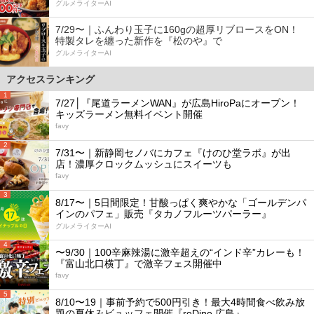
グルメライターAI
7/29〜｜ふんわり玉子に160gの超厚リブロースをON！
特製タレを纏った新作を『松のや』で
グルメライターAI
アクセスランキング
1
7/27│『尾道ラーメンWAN』が広島HiroPaにオープン！
キッズラーメン無料イベント開催
favy
2
7/31〜｜新静岡セノバにカフェ『けのひ堂ラボ』が出
店！濃厚クロックムッシュにスイーツも
favy
3
8/17〜｜5日間限定！甘酸っぱく爽やかな「ゴールデンパ
インのパフェ」販売『タカノフルーツパーラー』
グルメライターAI
4
〜9/30｜100辛麻辣湯に激辛超えの“インド辛”カレーも！
『富山北口横丁』で激辛フェス開催中
favy
5
8/10〜19｜事前予約で500円引き！最大4時間食べ飲み放
題の夏休みビュッフェ開催『reDine 広島』