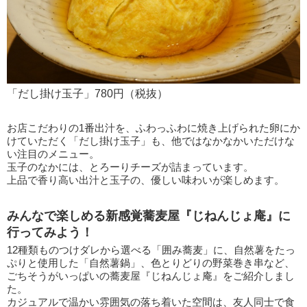
「だし掛け玉子」780円（税抜）
お店こだわりの1番出汁を、ふわっふわに焼き上げられた卵にか
けていただく「だし掛け玉子」も、他ではなかなかいただけな
い注目のメニュー。
玉子のなかには、とろーりチーズが詰まっています。
上品で香り高い出汁と玉子の、優しい味わいが楽しめます。
みんなで楽しめる新感覚蕎麦屋『じねんじょ庵』に
行ってみよう！
12種類ものつけダレから選べる「囲み蕎麦」に、自然薯をたっ
ぷりと使用した「自然薯鍋」、色とりどりの野菜巻き串など、
ごちそうがいっぱいの蕎麦屋『じねんじょ庵』をご紹介しまし
た。
カジュアルで温かい雰囲気の落ち着いた空間は、友人同士で食