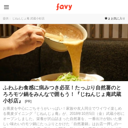
提供： じねんじょ庵 武蔵小杉店
お気に入り
2
ふわふわ食感に病みつき必至！たっぷり自然薯のと
ろろモツ鍋をみんなで囲もう！『じねんじょ庵武蔵
小杉店』
[PR]
お蕎麦を中心にごちそうがいっぱい！家族や友人同士でワイワイ楽しめ
る蕎麦ダイニング『じねんじょ庵』が、2018年10月5日（金）武蔵小杉に
オープンしました。栄養が沢山詰まった自然薯を、一番出汁が効いた優
しい味わいのモツ鍋にたっぷりとかけた「自然薯鍋」はお店一押しの一