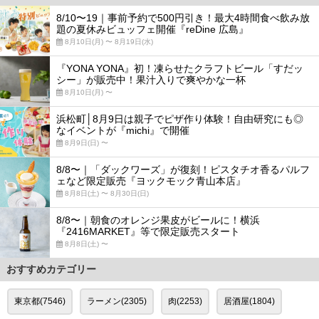
8/10〜19｜事前予約で500円引き！最大4時間食べ飲み放
題の夏休みビュッフェ開催『reDine 広島』
8月10日(月) 〜 8月19日(水)
『YONA YONA』初！凍らせたクラフトビール「すだッ
シー」が販売中！果汁入りで爽やかな一杯
8月10日(月) 〜
浜松町│8月9日は親子でピザ作り体験！自由研究にも◎
なイベントが『michi』で開催
8月9日(日) 〜
8/8〜｜「ダックワーズ」が復刻！ピスタチオ香るパルフ
ェなど限定販売『ヨックモック青山本店』
8月8日(土) 〜 8月30日(日)
8/8〜｜朝食のオレンジ果皮がビールに！横浜
『2416MARKET』等で限定販売スタート
8月8日(土) 〜
おすすめカテゴリー
東京都(7546)
ラーメン(2305)
肉(2253)
居酒屋(1804)