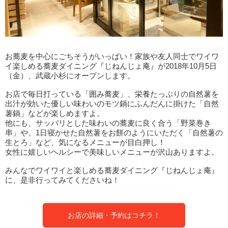
お蕎麦を中心にごちそうがいっぱい！家族や友人同士でワイワ
イ楽しめる蕎麦ダイニング『じねんじょ庵』が2018年10月5日
（金）、武蔵小杉にオープンします。
お店で毎日打っている「囲み蕎麦」、栄養たっぷりの自然薯を
出汁が効いた優しい味わいのモツ鍋にふんだんに掛けた「自然
薯鍋」などが楽しめますよ。
他にも、サッパリとした味わいの蕎麦に良く合う「野菜巻き
串」や、1日寝かせた自然薯をお餅のようにいただく「自然薯の
生とろ」など、気になるメニューが目白押し！
女性に嬉しいヘルシーで美味しいメニューが沢山ありますよ。
みんなでワイワイと楽しめる蕎麦ダイニング『じねんじょ庵』
に、是非行ってみてくださいね！
お店の詳細・予約はコチラ！