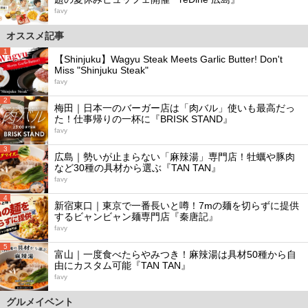
favy
オススメ記事
1
【Shinjuku】Wagyu Steak Meets Garlic Butter! Don't
Miss "Shinjuku Steak"
favy
2
梅田｜日本一のバーガー店は「肉バル」使いも最高だっ
た！仕事帰りの一杯に『BRISK STAND』
favy
3
広島｜勢いが止まらない「麻辣湯」専門店！牡蠣や豚肉
など30種の具材から選ぶ『TAN TAN』
favy
4
新宿東口｜東京で一番長いと噂！7mの麺を切らずに提供
するビャンビャン麺専門店『秦唐記』
favy
5
富山｜一度食べたらやみつき！麻辣湯は具材50種から自
由にカスタム可能『TAN TAN』
favy
グルメイベント