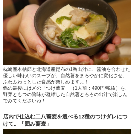
枕崎産本枯節と北海道産昆布の1番出汁に、醤油を合わせた
優しい味わいのスープが、自然薯をまろやかに変化させ、
ふわふわっとした食感が楽しめますよ！
鍋の最後には〆の「つけ蕎麦」（1人前：490円/税抜）を、
野菜ともつの旨味が凝縮した自然薯とろろの出汁で楽しん
でみてくださいね！
店内で仕込む二八蕎麦を選べる12種のつけダレにつ
けて。「囲み蕎麦」