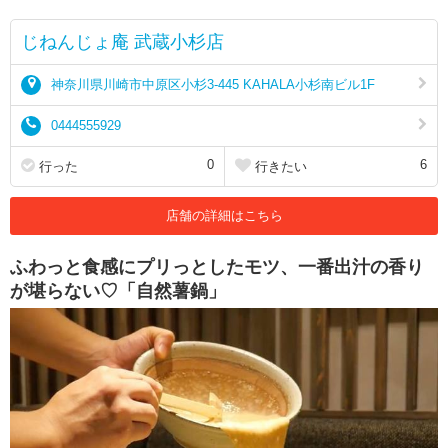
じねんじょ庵 武蔵小杉店
神奈川県川崎市中原区小杉3-445 KAHALA小杉南ビル1F
0444555929
0
6
行った
行きたい
店舗の詳細はこちら
ふわっと食感にプリっとしたモツ、一番出汁の香り
が堪らない♡「自然薯鍋」