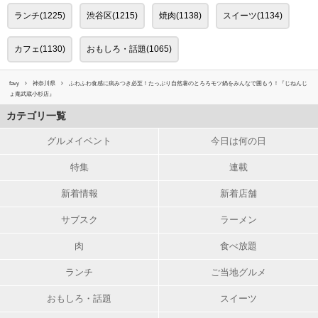
ランチ(1225)
渋谷区(1215)
焼肉(1138)
スイーツ(1134)
カフェ(1130)
おもしろ・話題(1065)
favy
神奈川県
ふわふわ食感に病みつき必至！たっぷり自然薯のとろろモツ鍋をみんなで囲もう！『じねんじ
ょ庵武蔵小杉店』
カテゴリ一覧
グルメイベント
今日は何の日
特集
連載
新着情報
新着店舗
サブスク
ラーメン
肉
食べ放題
ランチ
ご当地グルメ
おもしろ・話題
スイーツ