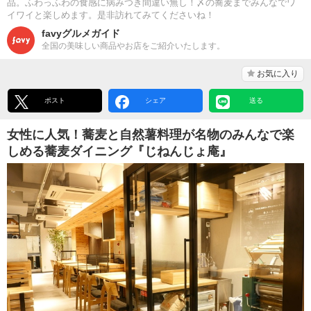
品。ふわっふわの食感に病みつき間違い無し！〆の蕎麦までみんなでワ
イワイと楽しめます。是非訪れてみてくださいね！
favyグルメガイド
全国の美味しい商品やお店をご紹介いたします。
お気に入り
ポスト
シェア
送る
女性に人気！蕎麦と自然薯料理が名物のみんなで楽
しめる蕎麦ダイニング『じねんじょ庵』