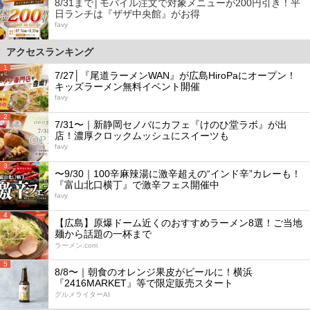
8/31まで│モバイル注文で対象メニューが200円引き！平
日ランチは『ザザ中央館』がお得
favy
アクセスランキング
1
7/27│『尾道ラーメンWAN』が広島HiroPaにオープン！
キッズラーメン無料イベント開催
favy
2
7/31〜｜新静岡セノバにカフェ『けのひ堂ラボ』が出
店！濃厚クロックムッシュにスイーツも
favy
3
〜9/30｜100辛麻辣湯に激辛超えの“インド辛”カレーも！
『富山北口横丁』で激辛フェス開催中
favy
4
【広島】原爆ドーム近くのおすすめラーメン8選！ご当地
麺から話題の一杯まで
ラーメン.com
5
8/8〜｜朝食のオレンジ果皮がビールに！横浜
『2416MARKET』等で限定販売スタート
グルメライターAI