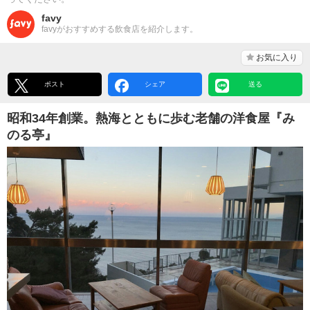
favy
favyがおすすめする飲食店を紹介します。
お気に入り
ポスト
シェア
送る
昭和34年創業。熱海とともに歩む老舗の洋食屋『み
のる亭』