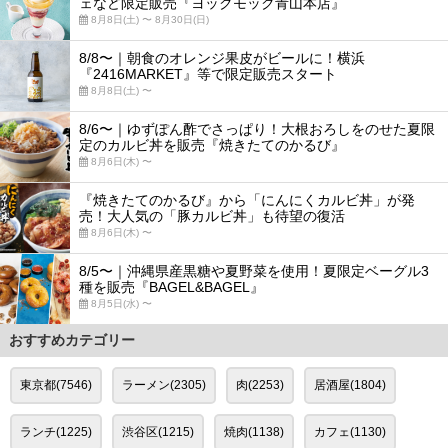
ェなど限定販売『ヨックモック青山本店』
8月8日(土) 〜 8月30日(日)
8/8〜｜朝食のオレンジ果皮がビールに！横浜
『2416MARKET』等で限定販売スタート
8月8日(土) 〜
8/6〜｜ゆずぽん酢でさっぱり！大根おろしをのせた夏限
定のカルビ丼を販売『焼きたてのかるび』
8月6日(木) 〜
『焼きたてのかるび』から「にんにくカルビ丼」が発
売！大人気の「豚カルビ丼」も待望の復活
8月6日(木) 〜
8/5〜｜沖縄県産黒糖や夏野菜を使用！夏限定ベーグル3
種を販売『BAGEL&BAGEL』
8月5日(水) 〜
おすすめカテゴリー
東京都(7546)
ラーメン(2305)
肉(2253)
居酒屋(1804)
ランチ(1225)
渋谷区(1215)
焼肉(1138)
カフェ(1130)