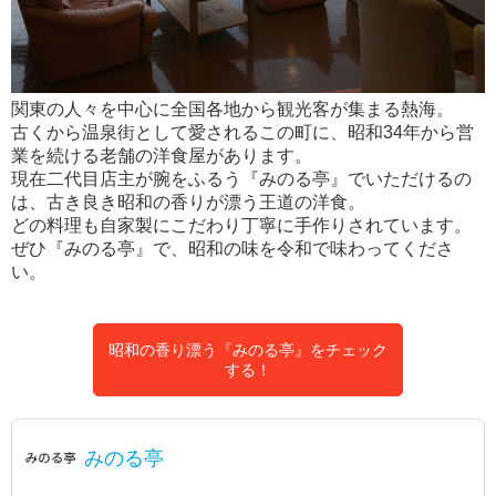
関東の人々を中心に全国各地から観光客が集まる熱海。
古くから温泉街として愛されるこの町に、昭和34年から営
業を続ける老舗の洋食屋があります。
現在二代目店主が腕をふるう『みのる亭』でいただけるの
は、古き良き昭和の香りが漂う王道の洋食。
どの料理も自家製にこだわり丁寧に手作りされています。
ぜひ『みのる亭』で、昭和の味を令和で味わってくださ
い。
昭和の香り漂う『みのる亭』をチェック
する！
みのる亭