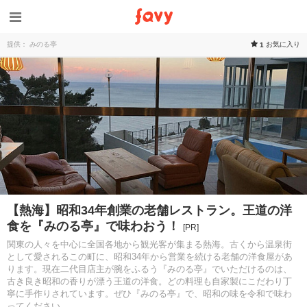
提供： みのる亭
お気に入り
1
【熱海】昭和34年創業の老舗レストラン。王道の洋
食を『みのる亭』で味わおう！
[PR]
関東の人々を中心に全国各地から観光客が集まる熱海。古くから温泉街
として愛されるこの町に、昭和34年から営業を続ける老舗の洋食屋があ
ります。現在二代目店主が腕をふるう『みのる亭』でいただけるのは、
古き良き昭和の香りが漂う王道の洋食。どの料理も自家製にこだわり丁
寧に手作りされています。ぜひ『みのる亭』で、昭和の味を令和で味わ
ってください。