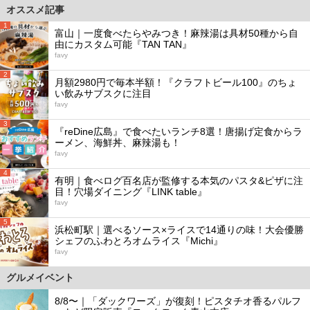
オススメ記事
1
富山｜一度食べたらやみつき！麻辣湯は具材50種から自
由にカスタム可能『TAN TAN』
favy
2
月額2980円で毎本半額！『クラフトビール100』のちょ
い飲みサブスクに注目
favy
3
『reDine広島』で食べたいランチ8選！唐揚げ定食からラ
ーメン、海鮮丼、麻辣湯も！
favy
4
有明｜食べログ百名店が監修する本気のパスタ&ピザに注
目！穴場ダイニング『LINK table』
favy
5
浜松町駅｜選べるソース×ライスで14通りの味！大会優勝
シェフのふわとろオムライス『Michi』
favy
グルメイベント
8/8〜｜「ダックワーズ」が復刻！ピスタチオ香るパルフ