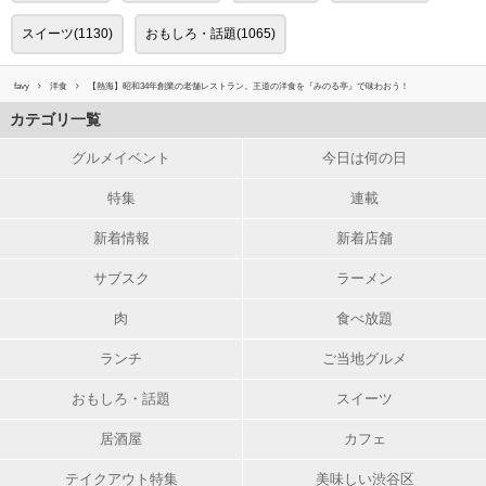
スイーツ(1130)
おもしろ・話題(1065)
favy
洋食
【熱海】昭和34年創業の老舗レストラン。王道の洋食を『みのる亭』で味わおう！
カテゴリ一覧
グルメイベント
今日は何の日
特集
連載
新着情報
新着店舗
サブスク
ラーメン
肉
食べ放題
ランチ
ご当地グルメ
おもしろ・話題
スイーツ
居酒屋
カフェ
テイクアウト特集
美味しい渋谷区