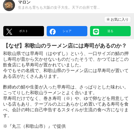
マロン
生まれも育ちも大阪の女子大生。天下の台所で育...
お気に入り
ポスト
シェア
送る
【なぜ】和歌山のラーメン店には寿司があるのか？
和歌山県では早寿司（はやずし）という、一口サイズの鯖の押
し寿司が昔から欠かせないものだったそうで、かつてはどこの
飲食店にも早寿司が置かれていました。
今でもその名残で、和歌山県のラーメン店には早寿司が置いて
ある店がたくさんあります。
酢締めの鯖や生姜が入った早寿司は、さっぱりとした味わい。
こってりした和歌山ラーメンとよく合います。
早寿司だけでなく、巻き寿司（※）や、ゆで卵などを用意して
いる店もあり、テーブルの上にあらかじめ置いてある寿司を食
べ、会計の時に自己申告するスタイルが主流の食べ方になりま
す。
※『丸三（和歌山市）』で提供