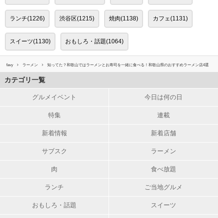
ランチ(1226)
渋谷区(1215)
焼肉(1138)
カフェ(1131)
スイーツ(1130)
おもしろ・話題(1064)
favy
ラーメン
知ってた？和歌山ではラーメンとお寿司を一緒に食べる！和歌山県のおすすめラーメン店4選
カテゴリ一覧
グルメイベント
今日は何の日
特集
連載
新着情報
新着店舗
サブスク
ラーメン
肉
食べ放題
ランチ
ご当地グルメ
おもしろ・話題
スイーツ