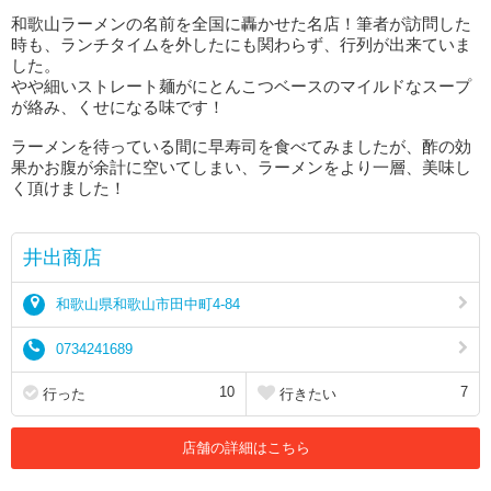
和歌山ラーメンの名前を全国に轟かせた名店！筆者が訪問した
時も、ランチタイムを外したにも関わらず、行列が出来ていま
した。
やや細いストレート麺がにとんこつベースのマイルドなスープ
が絡み、くせになる味です！
ラーメンを待っている間に早寿司を食べてみましたが、酢の効
果かお腹が余計に空いてしまい、ラーメンをより一層、美味し
く頂けました！
井出商店
和歌山県和歌山市田中町4-84
0734241689
10
7
行った
行きたい
店舗の詳細はこちら