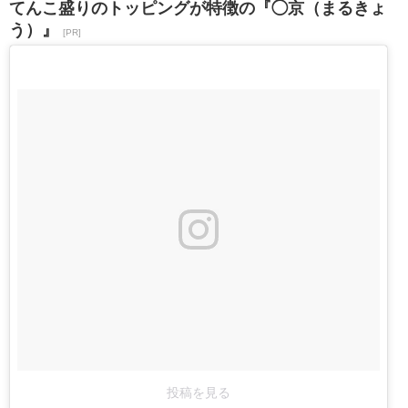
てんこ盛りのトッピングが特徴の『◯京（まるきょ
う）』
[PR]
投稿を見る