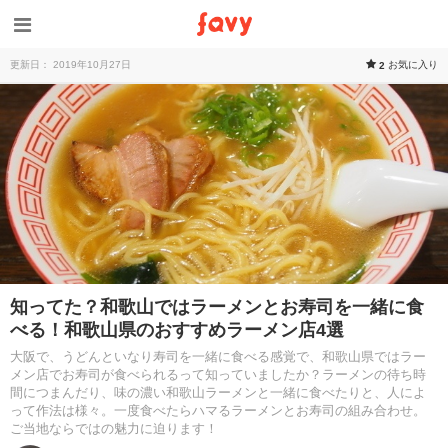
更新日： 2019年10月27日
お気に入り
2
知ってた？和歌山ではラーメンとお寿司を一緒に食
べる！和歌山県のおすすめラーメン店4選
大阪で、うどんといなり寿司を一緒に食べる感覚で、和歌山県ではラー
メン店でお寿司が食べられるって知っていましたか？ラーメンの待ち時
間につまんだり、味の濃い和歌山ラーメンと一緒に食べたりと、人によ
って作法は様々。一度食べたらハマるラーメンとお寿司の組み合わせ。
ご当地ならではの魅力に迫ります！