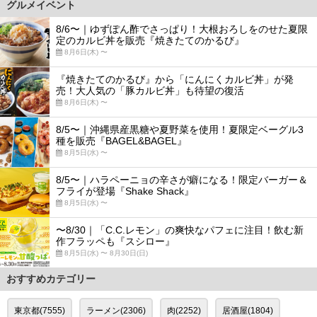
グルメイベント
8/6〜｜ゆずぽん酢でさっぱり！大根おろしをのせた夏限
定のカルビ丼を販売『焼きたてのかるび』
8月6日(木) 〜
『焼きたてのかるび』から「にんにくカルビ丼」が発
売！大人気の「豚カルビ丼」も待望の復活
8月6日(木) 〜
8/5〜｜沖縄県産黒糖や夏野菜を使用！夏限定ベーグル3
種を販売『BAGEL&BAGEL』
8月5日(水) 〜
8/5〜｜ハラペーニョの辛さが癖になる！限定バーガー＆
フライが登場『Shake Shack』
8月5日(水) 〜
〜8/30｜「C.C.レモン」の爽快なパフェに注目！飲む新
作フラッペも『スシロー』
8月5日(水) 〜 8月30日(日)
おすすめカテゴリー
東京都(7555)
ラーメン(2306)
肉(2252)
居酒屋(1804)