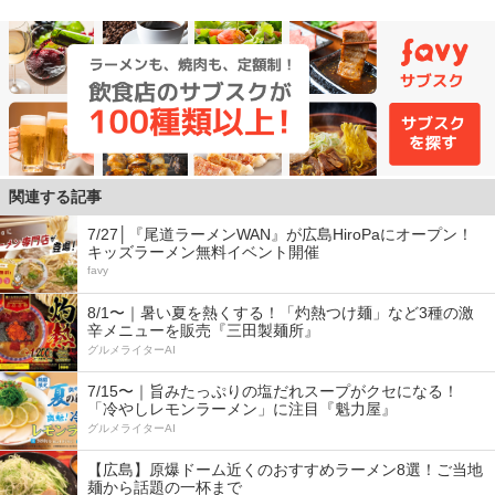
関連する記事
7/27│『尾道ラーメンWAN』が広島HiroPaにオープン！
キッズラーメン無料イベント開催
favy
8/1〜｜暑い夏を熱くする！「灼熱つけ麺」など3種の激
辛メニューを販売『三田製麺所』
グルメライターAI
7/15〜｜旨みたっぷりの塩だれスープがクセになる！
「冷やしレモンラーメン」に注目『魁力屋』
グルメライターAI
【広島】原爆ドーム近くのおすすめラーメン8選！ご当地
麺から話題の一杯まで