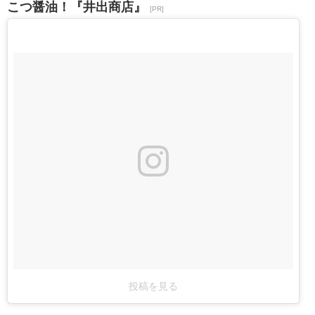
こつ醤油！『井出商店』
[PR]
投稿を見る