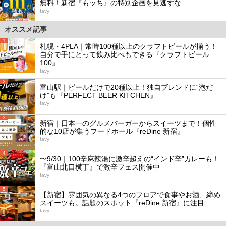
無料！新宿『もッち』の特別企画を見逃すな
favy
オススメ記事
1
札幌・4PLA｜常時100種以上のクラフトビールが揃う！
自分で手にとって飲み比べもできる『クラフトビール
100』
favy
2
富山駅｜ビールだけで20種以上！独自ブレンドに“泡だ
け”も『PERFECT BEER KITCHEN』
favy
3
新宿｜日本一のグルメバーガーからスイーツまで！個性
的な10店が集うフードホール『reDine 新宿』
favy
4
〜9/30｜100辛麻辣湯に激辛超えの“インド辛”カレーも！
『富山北口横丁』で激辛フェス開催中
favy
5
【新宿】雰囲気の異なる4つのフロアで食事やお酒、締め
スイーツも。話題のスポット『reDine 新宿』に注目
favy