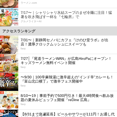
ラーメン.com
7/17〜｜シャリシャリ氷結スープのまぜ冷麺に注目！猛
暑を吹き飛ばす一杯を『七輪房』で
グルメライターAI
アクセスランキング
1
7/31〜｜新静岡セノバにカフェ『けのひ堂ラボ』が出
店！濃厚クロックムッシュにスイーツも
favy
2
7/27│『尾道ラーメンWAN』が広島HiroPaにオープン！
キッズラーメン無料イベント開催
favy
3
〜9/30｜100辛麻辣湯に激辛超えの“インド辛”カレーも！
『富山北口横丁』で激辛フェス開催中
favy
4
8/10〜19｜事前予約で500円引き！最大4時間食べ飲み放
題の夏休みビュッフェ開催『reDine 広島』
favy
5
【8/31まで急遽延長】ビールやサワーが111円！お通し代