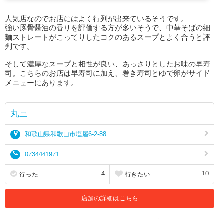
人気店なのでお店にはよく行列が出来ているそうです。
強い豚骨醤油の香りを評価する方が多いそうで、中華そばの細
麺ストレートがこってりしたコクのあるスープとよく合うと評
判です。
そして濃厚なスープと相性が良い、あっさりとしたお味の早寿
司。こちらのお店は早寿司に加え、巻き寿司とゆで卵がサイド
メニューにあります。
丸三
和歌山県和歌山市塩屋6-2-88
0734441971
4
10
行った
行きたい
店舗の詳細はこちら