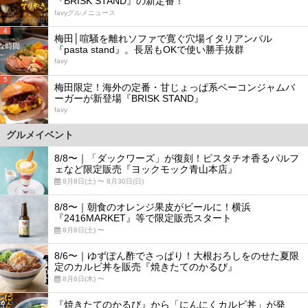
『BRISK STAND』の新定番！
favyグルメニュース
4
梅田│喧騒を離れソファで寛ぐ穴場イタリアンバル
『pasta stand』。長居もOKで使い勝手抜群
favy
5
梅田限定！海外の定番・甘じょっぱ系ベーコンジャムバ
ーガーが新登場『BRISK STAND』
favy
グルメイベント
8/8〜｜「ダックワーズ」が復刻！ピスタチオ香るパルフ
ェなど限定販売『ヨックモック青山本店』
8月8日(土) 〜 8月30日(日)
8/8〜｜朝食のオレンジ果皮がビールに！横浜
『2416MARKET』等で限定販売スタート
8月8日(土) 〜
8/6〜｜ゆずぽん酢でさっぱり！大根おろしをのせた夏限
定のカルビ丼を販売『焼きたてのかるび』
8月6日(木) 〜
『焼きたてのかるび』から「にんにくカルビ丼」が発