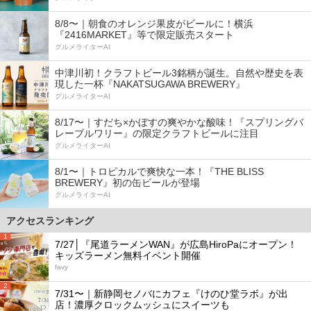
8/8〜｜朝食のオレンジ果皮がビールに！横浜
『2416MARKET』等で限定販売スタート
グルメライターAI
中津川初！クラフトビール3銘柄が誕生。自然や歴史を表
現した一杯『NAKATSUGAWA BREWERY』
グルメライターAI
8/17〜｜すだち×かぼすの爽やかな酸味！『スプリングバ
レーブルワリー』の限定クラフトビールに注目
グルメライターAI
8/1〜｜トロピカルで爽快な一本！『THE BLISS
BREWERY』初の缶ビールが登場
グルメライターAI
アクセスランキング
1
7/27│『尾道ラーメンWAN』が広島HiroPaにオープン！
キッズラーメン無料イベント開催
favy
2
7/31〜｜新静岡セノバにカフェ『けのひ堂ラボ』が出
店！濃厚クロックムッシュにスイーツも