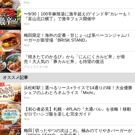
favy
3
〜9/30｜100辛麻辣湯に激辛超えの“インド辛”カレーも！
『富山北口横丁』で激辛フェス開催中
favy
4
梅田限定！海外の定番・甘じょっぱ系ベーコンジャムバ
ーガーが新登場『BRISK STAND』
favy
5
『焼きたてのかるび』から「にんにくカルビ丼」が発
売！大人気の「豚カルビ丼」も待望の復活
グルメライターAI
オススメ記事
1
浜松町駅｜選べるソース×ライスで14通りの味！大会優勝
シェフのふわとろオムライス『Michi』
favy
2
【初心者必見】札幌・4PLAの『大通バル』を攻略！移動
ゼロでハシゴ飯を楽しむ完全ガイド
favy
3
梅田│切ったやつの次はこれ。極みのてりやきバーガーが