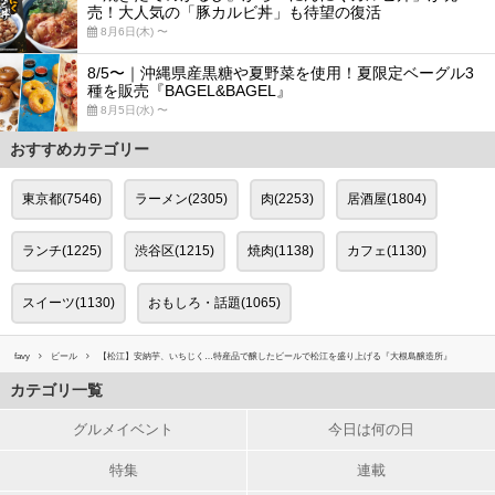
売！大人気の「豚カルビ丼」も待望の復活
8月6日(木) 〜
8/5〜｜沖縄県産黒糖や夏野菜を使用！夏限定ベーグル3
種を販売『BAGEL&BAGEL』
8月5日(水) 〜
おすすめカテゴリー
東京都(7546)
ラーメン(2305)
肉(2253)
居酒屋(1804)
ランチ(1225)
渋谷区(1215)
焼肉(1138)
カフェ(1130)
スイーツ(1130)
おもしろ・話題(1065)
favy
ビール
【松江】安納芋、いちじく…特産品で醸したビールで松江を盛り上げる『大根島醸造所』
カテゴリ一覧
グルメイベント
今日は何の日
特集
連載