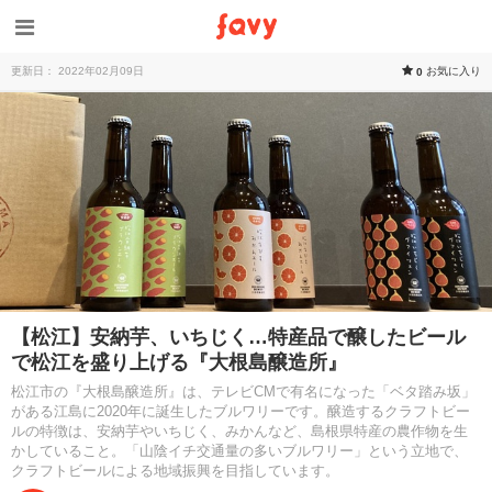
更新日： 2022年02月09日
お気に入り
0
【松江】安納芋、いちじく…特産品で醸したビール
で松江を盛り上げる『大根島醸造所』
松江市の『大根島醸造所』は、テレビCMで有名になった「ベタ踏み坂」
がある江島に2020年に誕生したブルワリーです。醸造するクラフトビー
ルの特徴は、安納芋やいちじく、みかんなど、島根県特産の農作物を生
かしていること。「山陰イチ交通量の多いブルワリー」という立地で、
クラフトビールによる地域振興を目指しています。