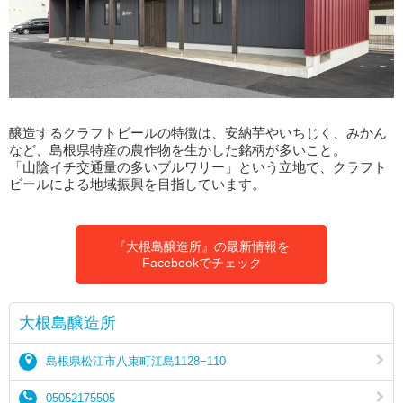
醸造するクラフトビールの特徴は、安納芋やいちじく、みかん
など、島根県特産の農作物を生かした銘柄が多いこと。
「山陰イチ交通量の多いブルワリー」という立地で、クラフト
ビールによる地域振興を目指しています。
『大根島醸造所』の最新情報を
Facebookでチェック
大根島醸造所
島根県松江市八束町江島1128−110
05052175505