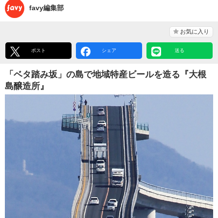
favy編集部
お気に入り
ポスト
シェア
送る
「ベタ踏み坂」の島で地域特産ビールを造る『大根
島醸造所』