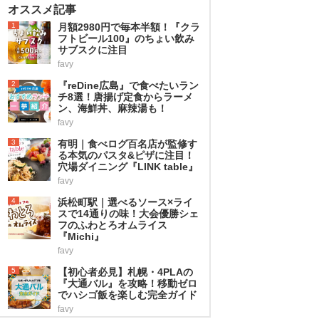
オススメ記事
1
月額2980円で毎本半額！『クラ
フトビール100』のちょい飲み
サブスクに注目
favy
2
『reDine広島』で食べたいラン
チ8選！唐揚げ定食からラーメ
ン、海鮮丼、麻辣湯も！
favy
3
有明｜食べログ百名店が監修す
る本気のパスタ&ピザに注目！
穴場ダイニング『LINK table』
favy
4
浜松町駅｜選べるソース×ライ
スで14通りの味！大会優勝シェ
フのふわとろオムライス
『Michi』
favy
5
【初心者必見】札幌・4PLAの
『大通バル』を攻略！移動ゼロ
でハシゴ飯を楽しむ完全ガイド
favy