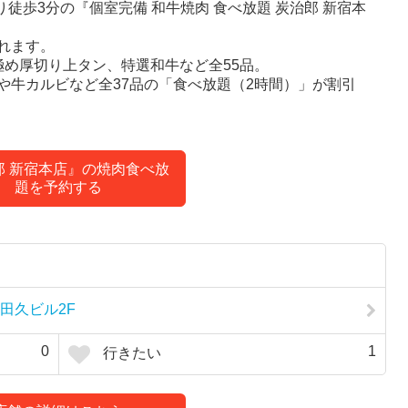
徒歩3分の『個室完備 和牛焼肉 食べ放題 炭治郎 新宿本
れます。
極め厚切り上タン、特選和牛など全55品。
や牛カルビなど全37品の「食べ放題（2時間）」が割引
郎 新宿本店』の焼肉食べ放
題を予約する
和田久ビル2F
0
1
行きたい