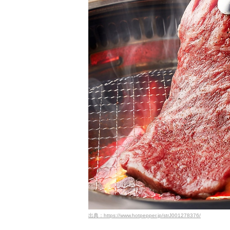
出典：https://www.hotpepper.jp/strJ001278376/