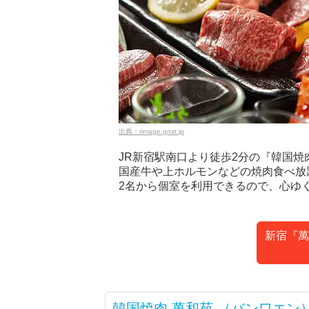
出典：rimage.gnst.jp
JR新宿駅南口より徒歩2分の『韓国焼
国産牛や上ホルモンなどの焼肉食べ放
2名から個室を利用できるので、心ゆ
新宿『萬
韓国焼肉 萬和苑 （バンワエン