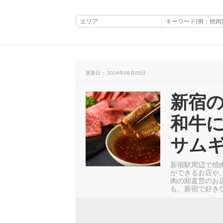
更新日： 2024年09月05日
新宿の
和牛に
サム
新宿駅周辺で焼
ができるお店や
肉の卸直営のお
も、新宿で好き