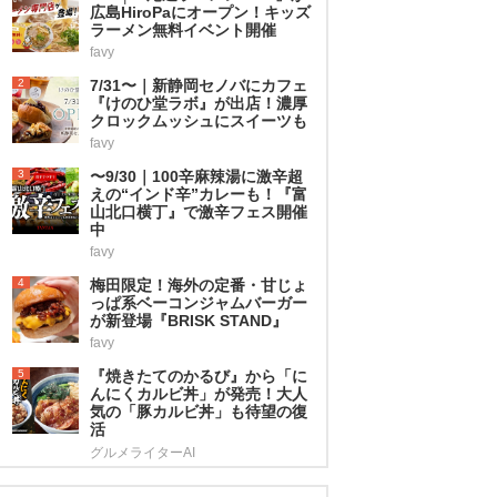
広島HiroPaにオープン！キッズ
ラーメン無料イベント開催
favy
2
7/31〜｜新静岡セノバにカフェ
『けのひ堂ラボ』が出店！濃厚
クロックムッシュにスイーツも
favy
3
〜9/30｜100辛麻辣湯に激辛超
えの“インド辛”カレーも！『富
山北口横丁』で激辛フェス開催
中
favy
4
梅田限定！海外の定番・甘じょ
っぱ系ベーコンジャムバーガー
が新登場『BRISK STAND』
favy
5
『焼きたてのかるび』から「に
んにくカルビ丼」が発売！大人
気の「豚カルビ丼」も待望の復
活
グルメライターAI