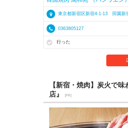
東京都新宿区新宿4-1-13 田園新
0363805127
行った
【新宿・焼肉】炭火で味
店』
[PR]