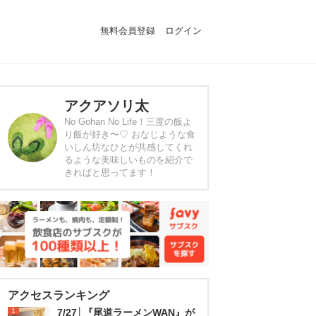
無料会員登録
ログイン
アクアソリ太
No Gohan No Life！三度の飯よ
り飯が好き〜♡ おなじような食
いしん坊なひとが共感してくれ
るような美味しいものを紹介で
きればと思ってます！
アクセスランキング
1
7/27│『尾道ラーメンWAN』が