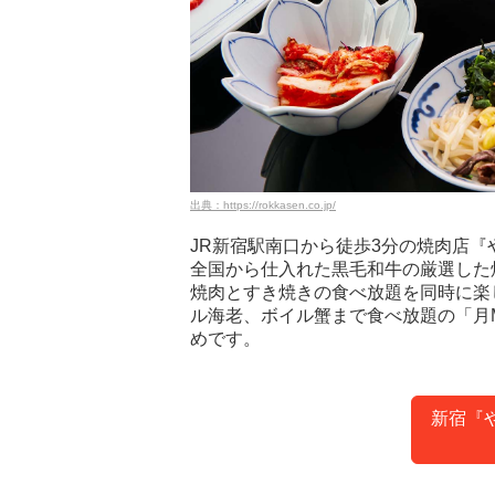
出典：https://rokkasen.co.jp/
JR新宿駅南口から徒歩3分の焼肉店『
全国から仕入れた黒毛和牛の厳選した
焼肉とすき焼きの食べ放題を同時に楽
ル海老、ボイル蟹まで食べ放題の「月
めです。
新宿『