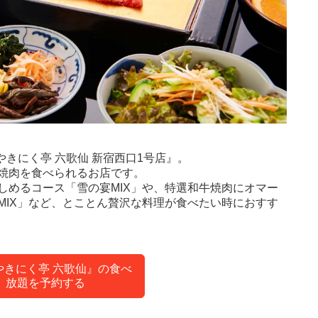
やきにく亭 六歌仙 新宿西口1号店』。
焼肉を食べられるお店です。
しめるコース「雪の宴MIX」や、特選和牛焼肉にオマー
MIX」など、とことん贅沢な料理が食べたい時におすす
やきにく亭 六歌仙』の食べ
放題を予約する