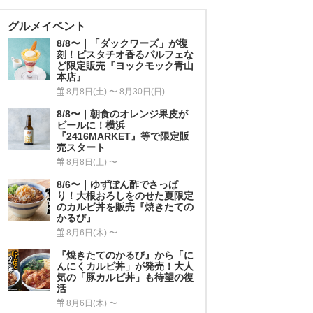
グルメイベント
8/8〜｜「ダックワーズ」が復
刻！ピスタチオ香るパルフェな
ど限定販売『ヨックモック青山
本店』
8月8日(土) 〜 8月30日(日)
8/8〜｜朝食のオレンジ果皮が
ビールに！横浜
『2416MARKET』等で限定販
売スタート
8月8日(土) 〜
8/6〜｜ゆずぽん酢でさっぱ
り！大根おろしをのせた夏限定
のカルビ丼を販売『焼きたての
かるび』
8月6日(木) 〜
『焼きたてのかるび』から「に
んにくカルビ丼」が発売！大人
気の「豚カルビ丼」も待望の復
活
8月6日(木) 〜