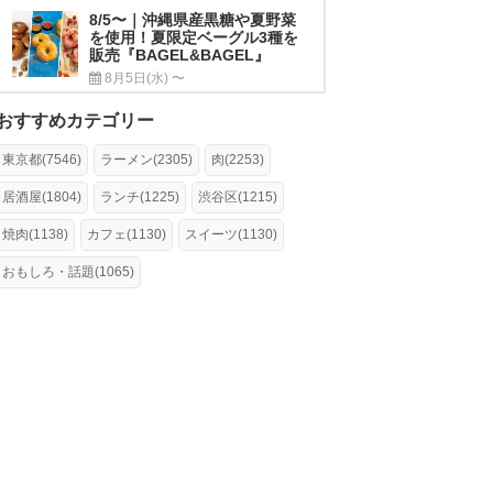
8/5〜｜沖縄県産黒糖や夏野菜
を使用！夏限定ベーグル3種を
販売『BAGEL&BAGEL』
8月5日(水) 〜
おすすめカテゴリー
東京都(7546)
ラーメン(2305)
肉(2253)
居酒屋(1804)
ランチ(1225)
渋谷区(1215)
焼肉(1138)
カフェ(1130)
スイーツ(1130)
おもしろ・話題(1065)