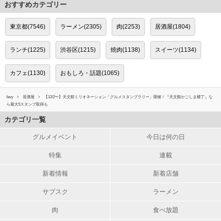
おすすめカテゴリー
東京都(7546)
ラーメン(2305)
肉(2253)
居酒屋(1804)
ランチ(1225)
渋谷区(1215)
焼肉(1138)
スイーツ(1134)
カフェ(1130)
おもしろ・話題(1065)
favy
居酒屋
【12/2〜】天文館ミリオネーション「グルメスタンプラリー」開催！『天文館かごしま横丁』な
ら最大5スタンプ取得も
カテゴリ一覧
グルメイベント
今日は何の日
特集
連載
新着情報
新着店舗
サブスク
ラーメン
肉
食べ放題