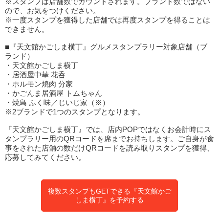
※スタンプは店舗数でカウントされます。ブランド数ではない
ので、お気をつけください。
※一度スタンプを獲得した店舗では再度スタンプを得ることは
できません。
■『天文館かごしま横丁』グルメスタンプラリー対象店舗（ブ
ランド）
・天文館かごしま横丁
・居酒屋中華 花呑
・ホルモン焼肉 分家
・かごんま居酒屋 トムちゃん
・焼鳥 ふく味／じいじ家（※）
※2ブランドで1つのスタンプとなります。
『天文館かごしま横丁』では、店内POPではなくお会計時にス
タンプラリー用のQRコードを席までお持ちします。ご自身が食
事をされた店舗の数だけQRコードを読み取りスタンプを獲得、
応募してみてください。
複数スタンプもGETできる『天文館かご
しま横丁』を予約する