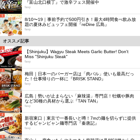
『富山北口横丁』で激辛フェス開催中
favy
5
8/10〜19｜事前予約で500円引き！最大4時間食べ飲み放
題の夏休みビュッフェ開催『reDine 広島』
favy
オススメ記事
1
【Shinjuku】Wagyu Steak Meets Garlic Butter! Don't
Miss "Shinjuku Steak"
favy
2
梅田｜日本一のバーガー店は「肉バル」使いも最高だっ
た！仕事帰りの一杯に『BRISK STAND』
favy
3
広島｜勢いが止まらない「麻辣湯」専門店！牡蠣や豚肉
など30種の具材から選ぶ『TAN TAN』
favy
4
新宿東口｜東京で一番長いと噂！7mの麺を切らずに提供
するビャンビャン麺専門店『秦唐記』
favy
5