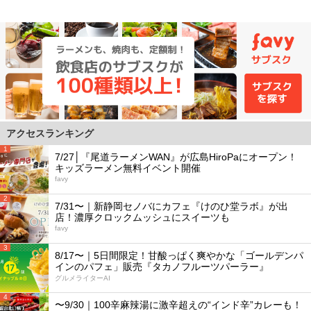
アクセスランキング
1
7/27│『尾道ラーメンWAN』が広島HiroPaにオープン！
キッズラーメン無料イベント開催
favy
2
7/31〜｜新静岡セノバにカフェ『けのひ堂ラボ』が出
店！濃厚クロックムッシュにスイーツも
favy
3
8/17〜｜5日間限定！甘酸っぱく爽やかな「ゴールデンパ
インのパフェ」販売『タカノフルーツパーラー』
グルメライターAI
4
〜9/30｜100辛麻辣湯に激辛超えの“インド辛”カレーも！