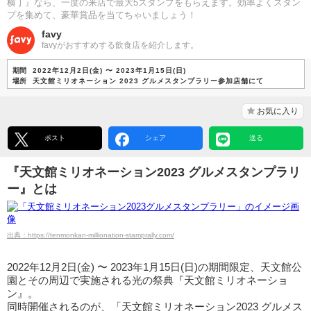
横丁』なら、一度の来店で最大5スタンプをもらえます。効率よくスタン
プを集めて、豪華賞品を当てちゃいましょう！
favy
favyがおすすめする飲食店を紹介します。
期間
2022年12月2日(金) 〜 2023年1月15日(日)
場所
天文館ミリオネーション 2023 グルメスタンプラリー参加店舗にて
お気に入り
ポスト
シェア
送る
『天文館ミリオネーション2023 グルメスタンプラリ
ー』とは
出典：https://tenmonkan-millionation-stamprally.com/
2022年12月2日(金) 〜 2023年1月15日(日)の期間限定、天文館公
園とその周辺で実施される光の祭典『天文館ミリオネーショ
ン』。
同時開催されるのが、「天文館ミリオネーション2023 グルメス