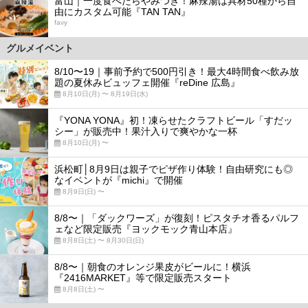
富山｜一度食べたらやみつき！麻辣湯は具材50種から自
由にカスタム可能『TAN TAN』
favy
グルメイベント
8/10〜19｜事前予約で500円引き！最大4時間食べ飲み放
題の夏休みビュッフェ開催『reDine 広島』
8月10日(月) 〜 8月19日(水)
『YONA YONA』初！凍らせたクラフトビール「すだッ
シー」が販売中！果汁入りで爽やかな一杯
8月10日(月) 〜
浜松町│8月9日は親子でピザ作り体験！自由研究にも◎
なイベントが『michi』で開催
8月9日(日) 〜
8/8〜｜「ダックワーズ」が復刻！ピスタチオ香るパルフ
ェなど限定販売『ヨックモック青山本店』
8月8日(土) 〜 8月30日(日)
8/8〜｜朝食のオレンジ果皮がビールに！横浜
『2416MARKET』等で限定販売スタート
8月8日(土) 〜