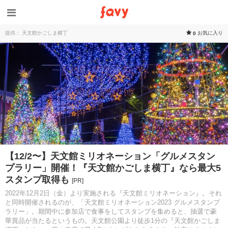
提供： 天文館かごしま横丁
お気に入り
0
【12/2〜】天文館ミリオネーション「グルメスタン
プラリー」開催！『天文館かごしま横丁』なら最大5
スタンプ取得も
[PR]
2022年12月2日（金）より実施される『天文館ミリオネーション』。それ
と同時開催されるのが、「天文館ミリオネーション2023 グルメスタンプ
ラリー」。期間中に参加店で食事をしてスタンプを集めると、抽選で豪
華賞品が当たるというもの。天文館公園より徒歩1分の『天文館かごしま