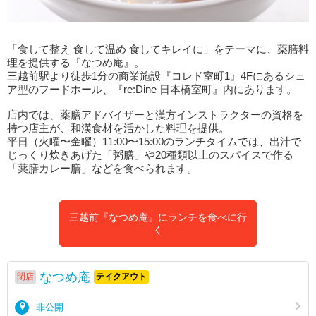
「食して整え 食して温め 食してキレイに」をテーマに、薬膳料
理を提供する『なつめ庵』。
三越前駅より徒歩1分の商業施設『コレド室町1』4Fにあるシェ
ア型のフードホール、『re:Dine 日本橋室町』内にあります。
店内では、薬膳アドバイザーと漢方インストラクターの資格を
持つ店主が、和漢食材を活かした料理を提供。
平日（火曜〜金曜）11:00〜15:00のランチタイムでは、出汁で
じっくり炊きあげた「粥膳」や20種類以上のスパイスで作る
「薬膳カレー膳」などを食べられます。
三越前『なつめ庵』にランチを食べに行
く
なつめ庵
閉店
テイクアウト
非公開