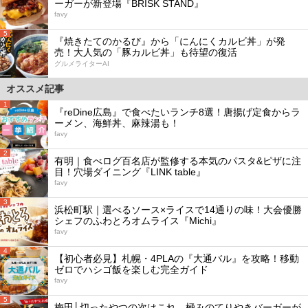
ーガーが新登場『BRISK STAND』
favy
5
『焼きたてのかるび』から「にんにくカルビ丼」が発
売！大人気の「豚カルビ丼」も待望の復活
グルメライターAI
オススメ記事
1
『reDine広島』で食べたいランチ8選！唐揚げ定食からラ
ーメン、海鮮丼、麻辣湯も！
favy
2
有明｜食べログ百名店が監修する本気のパスタ&ピザに注
目！穴場ダイニング『LINK table』
favy
3
浜松町駅｜選べるソース×ライスで14通りの味！大会優勝
シェフのふわとろオムライス『Michi』
favy
4
【初心者必見】札幌・4PLAの『大通バル』を攻略！移動
ゼロでハシゴ飯を楽しむ完全ガイド
favy
5
梅田│切ったやつの次はこれ。極みのてりやきバーガーが