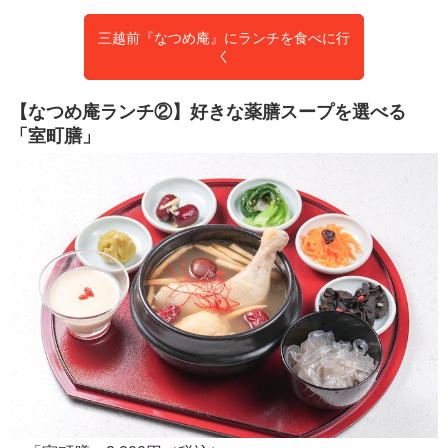
三越前『なつめ庵』にランチを食べに行
く
【なつめ庵ランチ②】好きな薬膳スープを選べる
「室町膳」