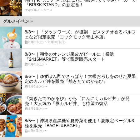
『BRISK STAND』の新定番！
favyグルメニュース
グルメイベント
8/8〜｜「ダックワーズ」が復刻！ピスタチオ香るパルフ
ェなど限定販売『ヨックモック青山本店』
8月8日(土) 〜 8月30日(日)
8/8〜｜朝食のオレンジ果皮がビールに！横浜
『2416MARKET』等で限定販売スタート
8月8日(土) 〜
8/6〜｜ゆずぽん酢でさっぱり！大根おろしをのせた夏限
定のカルビ丼を販売『焼きたてのかるび』
8月6日(木) 〜
『焼きたてのかるび』から「にんにくカルビ丼」が発
売！大人気の「豚カルビ丼」も待望の復活
8月6日(木) 〜
8/5〜｜沖縄県産黒糖や夏野菜を使用！夏限定ベーグル3
種を販売『BAGEL&BAGEL』
8月5日(水) 〜