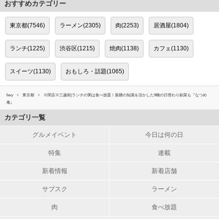
おすすめカテゴリー
東京都(7546)
ラーメン(2305)
肉(2253)
居酒屋(1804)
ランチ(1225)
渋谷区(1215)
焼肉(1138)
カフェ(1130)
スイーツ(1130)
おもしろ・話題(1065)
favy
東京都
※閉店※三越前|ランチの粥は食べ放題！薬膳の知識を活かした9種の日替わり副菜も『なつめ
庵』
カテゴリ一覧
グルメイベント
今日は何の日
特集
連載
新着情報
新着店舗
サブスク
ラーメン
肉
食べ放題