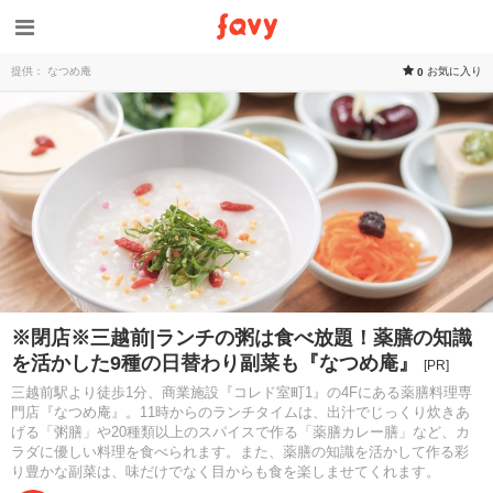
提供： なつめ庵
お気に入り
0
※閉店※三越前|ランチの粥は食べ放題！薬膳の知識
を活かした9種の日替わり副菜も『なつめ庵』
[PR]
三越前駅より徒歩1分、商業施設『コレド室町1』の4Fにある薬膳料理専
門店『なつめ庵』。11時からのランチタイムは、出汁でじっくり炊きあ
げる「粥膳」や20種類以上のスパイスで作る「薬膳カレー膳」など、カ
ラダに優しい料理を食べられます。また、薬膳の知識を活かして作る彩
り豊かな副菜は、味だけでなく目からも食を楽しませてくれます。