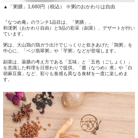
▲「粥膳」1,680円（税込） ※粥のおかわりは自由
『なつめ庵』のランチ1品目は、「粥膳」。
和漢粥（おかわり自由）と9品の彩采（副菜）、デザートが付い
ています。
粥は、大山鶏の鶏ガラ出汁でじっくりと炊きあげた「鶏粥」を
中心に、「ベジ翡翠粥」や「芋粥」などが登場します。
副菜は、薬膳の考え方である「五味」と「五色（ごしょく）」
を意識した料理を日替わりで提供。「棗（なつめ）煮」や「白
胡麻豆腐」など、彩りも食感も異なる食材を一度に楽しめま
す。