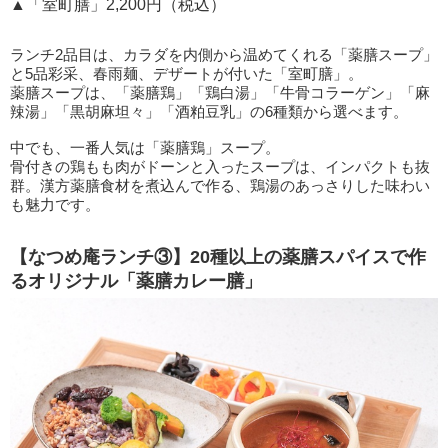
▲「室町膳」2,200円（税込）
ランチ2品目は、カラダを内側から温めてくれる「薬膳スープ」
と5品彩采、春雨麺、デザートが付いた「室町膳」。
薬膳スープは、「薬膳鶏」「鶏白湯」「牛骨コラーゲン」「麻
辣湯」「黒胡麻坦々」「酒粕豆乳」の6種類から選べます。
中でも、一番人気は「薬膳鶏」スープ。
骨付きの鶏もも肉がドーンと入ったスープは、インパクトも抜
群。漢方薬膳食材を煮込んで作る、鶏湯のあっさりした味わい
も魅力です。
【なつめ庵ランチ③】20種以上の薬膳スパイスで作
るオリジナル「薬膳カレー膳」