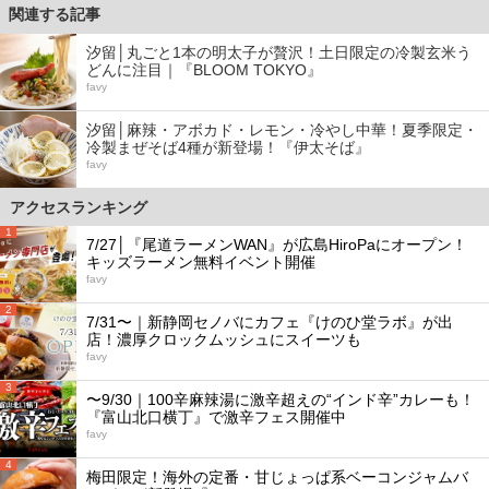
関連する記事
汐留│丸ごと1本の明太子が贅沢！土日限定の冷製玄米う
どんに注目｜『BLOOM TOKYO』
favy
汐留│麻辣・アボカド・レモン・冷やし中華！夏季限定・
冷製まぜそば4種が新登場！『伊太そば』
favy
アクセスランキング
1
7/27│『尾道ラーメンWAN』が広島HiroPaにオープン！
キッズラーメン無料イベント開催
favy
2
7/31〜｜新静岡セノバにカフェ『けのひ堂ラボ』が出
店！濃厚クロックムッシュにスイーツも
favy
3
〜9/30｜100辛麻辣湯に激辛超えの“インド辛”カレーも！
『富山北口横丁』で激辛フェス開催中
favy
4
梅田限定！海外の定番・甘じょっぱ系ベーコンジャムバ