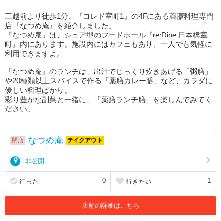
三越前より徒歩1分、『コレド室町1』の4Fにある薬膳料理専門
店『なつめ庵』を紹介しました。
『なつめ庵』は、シェア型のフードホール『re:Dine 日本橋室
町』内にあります。施設内にはカフェもあり、一人でも気軽に
利用できますよ。
『なつめ庵』のランチは、出汁でじっくり炊きあげる「粥膳」
や20種類以上スパイスで作る「薬膳カレー膳」など、カラダに
優しい料理ばかり。
彩り豊かな副菜と一緒に、「薬膳ランチ膳」を楽しんでみてく
ださい。
なつめ庵
閉店
テイクアウト
非公開
0
1
行った
行きたい
店舗の詳細はこちら