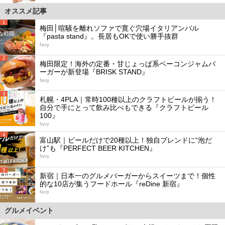
オススメ記事
1
梅田│喧騒を離れソファで寛ぐ穴場イタリアンバル
『pasta stand』。長居もOKで使い勝手抜群
favy
2
梅田限定！海外の定番・甘じょっぱ系ベーコンジャムバ
ーガーが新登場『BRISK STAND』
favy
3
札幌・4PLA｜常時100種以上のクラフトビールが揃う！
自分で手にとって飲み比べもできる『クラフトビール
100』
favy
4
富山駅｜ビールだけで20種以上！独自ブレンドに“泡だ
け”も『PERFECT BEER KITCHEN』
favy
5
新宿｜日本一のグルメバーガーからスイーツまで！個性
的な10店が集うフードホール『reDine 新宿』
favy
グルメイベント