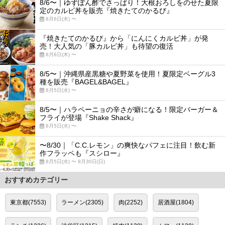
8/6〜｜ゆずぽん酢でさっぱり！大根おろしをのせた夏限
定のカルビ丼を販売『焼きたてのかるび』
8月6日(木) 〜
『焼きたてのかるび』から「にんにくカルビ丼」が発
売！大人気の「豚カルビ丼」も待望の復活
8月6日(木) 〜
8/5〜｜沖縄県産黒糖や夏野菜を使用！夏限定ベーグル3
種を販売『BAGEL&BAGEL』
8月5日(水) 〜
8/5〜｜ハラペーニョの辛さが癖になる！限定バーガー＆
フライが登場『Shake Shack』
8月5日(水) 〜
〜8/30｜「C.C.レモン」の爽快なパフェに注目！飲む新
作フラッペも『スシロー』
8月5日(水) 〜 8月30日(日)
おすすめカテゴリー
東京都(7553)
ラーメン(2305)
肉(2252)
居酒屋(1804)