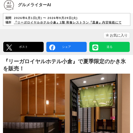
グルメライターAI
期間
2026年6月1日(月) 〜 2026年9月29日(火)
場所
『リーガロイヤルホテル小倉』1階 和食レストラン『皿倉』内甘味処にて
お気に入り
ポスト
シェア
送る
『リーガロイヤルホテル小倉』で夏季限定のかき氷
を販売！