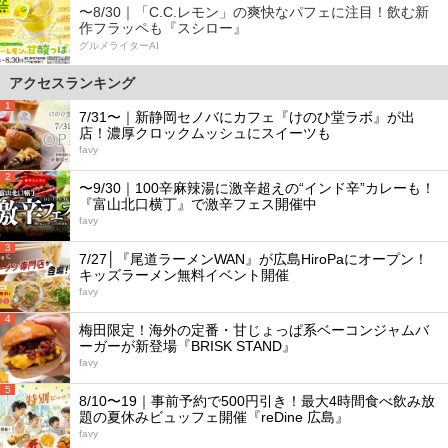
〜8/30｜「C.C.レモン」の爽快なパフェに注目！飲む新
作フラッペも『スシロー』
グルメライターAI
アクセスランキング
1
7/31〜｜新静岡セノバにカフェ『けのひ堂ラボ』が出
店！濃厚クロックムッシュにスイーツも
favy
2
〜9/30｜100辛麻辣湯に激辛超えの“インド辛”カレーも！
『富山北口横丁』で激辛フェス開催中
favy
3
7/27│『尾道ラーメンWAN』が広島HiroPaにオープン！
キッズラーメン無料イベント開催
favy
4
梅田限定！海外の定番・甘じょっぱ系ベーコンジャムバ
ーガーが新登場『BRISK STAND』
favy
5
8/10〜19｜事前予約で500円引き！最大4時間食べ飲み放
題の夏休みビュッフェ開催『reDine 広島』
favy