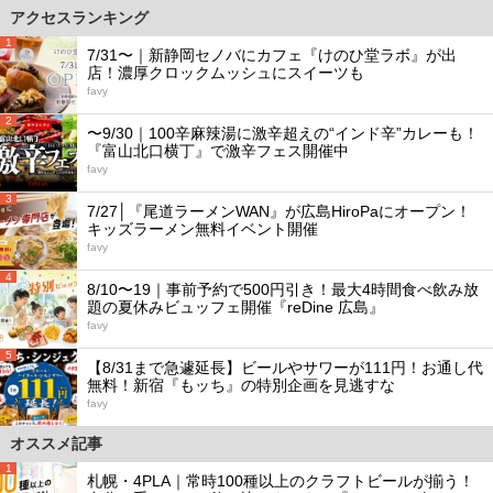
アクセスランキング
1
7/31〜｜新静岡セノバにカフェ『けのひ堂ラボ』が出
店！濃厚クロックムッシュにスイーツも
favy
2
〜9/30｜100辛麻辣湯に激辛超えの“インド辛”カレーも！
『富山北口横丁』で激辛フェス開催中
favy
3
7/27│『尾道ラーメンWAN』が広島HiroPaにオープン！
キッズラーメン無料イベント開催
favy
4
8/10〜19｜事前予約で500円引き！最大4時間食べ飲み放
題の夏休みビュッフェ開催『reDine 広島』
favy
5
【8/31まで急遽延長】ビールやサワーが111円！お通し代
無料！新宿『もッち』の特別企画を見逃すな
favy
オススメ記事
1
札幌・4PLA｜常時100種以上のクラフトビールが揃う！