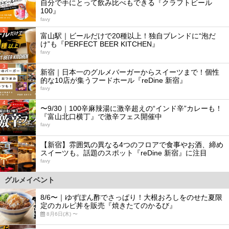
自分で手にとって飲み比べもできる『クラフトビール
100』
favy
2
富山駅｜ビールだけで20種以上！独自ブレンドに“泡だ
け”も『PERFECT BEER KITCHEN』
favy
3
新宿｜日本一のグルメバーガーからスイーツまで！個性
的な10店が集うフードホール『reDine 新宿』
favy
4
〜9/30｜100辛麻辣湯に激辛超えの“インド辛”カレーも！
『富山北口横丁』で激辛フェス開催中
favy
5
【新宿】雰囲気の異なる4つのフロアで食事やお酒、締め
スイーツも。話題のスポット『reDine 新宿』に注目
favy
グルメイベント
8/6〜｜ゆずぽん酢でさっぱり！大根おろしをのせた夏限
定のカルビ丼を販売『焼きたてのかるび』
8月6日(木) 〜