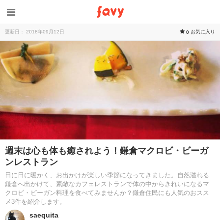
更新日： 2018年09月12日
お気に入り
0
週末は心も体も癒されよう！鎌倉マクロビ・ビーガ
ンレストラン
日に日に暖かく、お出かけが楽しい季節になってきました。自然溢れる
鎌倉へ出かけて、素敵なカフェレストランで体の中からきれいになるマ
クロビ・ビーガン料理を食べてみませんか？鎌倉住民にも人気のおスス
メ3件を紹介します。
saequita