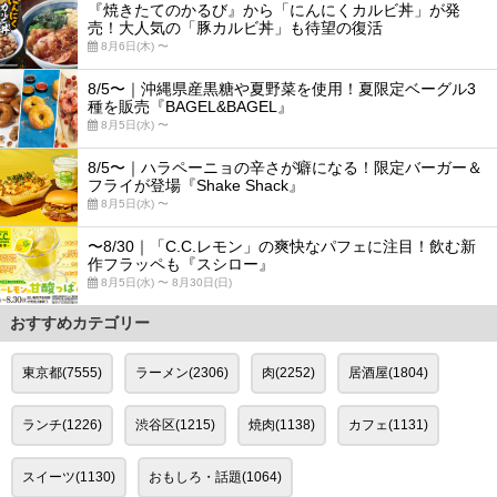
『焼きたてのかるび』から「にんにくカルビ丼」が発
売！大人気の「豚カルビ丼」も待望の復活
8月6日(木) 〜
8/5〜｜沖縄県産黒糖や夏野菜を使用！夏限定ベーグル3
種を販売『BAGEL&BAGEL』
8月5日(水) 〜
8/5〜｜ハラペーニョの辛さが癖になる！限定バーガー＆
フライが登場『Shake Shack』
8月5日(水) 〜
〜8/30｜「C.C.レモン」の爽快なパフェに注目！飲む新
作フラッペも『スシロー』
8月5日(水) 〜 8月30日(日)
おすすめカテゴリー
東京都(7555)
ラーメン(2306)
肉(2252)
居酒屋(1804)
ランチ(1226)
渋谷区(1215)
焼肉(1138)
カフェ(1131)
スイーツ(1130)
おもしろ・話題(1064)