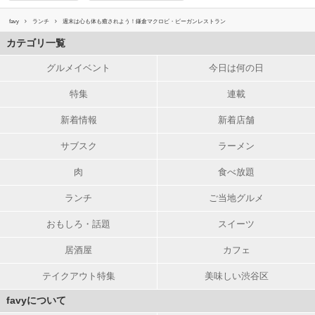
favy
ランチ
週末は心も体も癒されよう！鎌倉マクロビ・ビーガンレストラン
カテゴリ一覧
グルメイベント
今日は何の日
特集
連載
新着情報
新着店舗
サブスク
ラーメン
肉
食べ放題
ランチ
ご当地グルメ
おもしろ・話題
スイーツ
居酒屋
カフェ
テイクアウト特集
美味しい渋谷区
favyについて