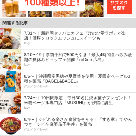
関連する記事
7/31〜｜新静岡セノバにカフェ『けのひ堂ラボ』が出
店！濃厚クロックムッシュにスイーツも
favy
8/10〜19｜事前予約で500円引き！最大4時間食べ飲み放
題の夏休みビュッフェ開催『reDine 広島』
favy
8/5〜｜沖縄県産黒糖や夏野菜を使用！夏限定ベーグル3
種を販売『BAGEL&BAGEL』
グルメライターAI
7/24〜｜10日間限定！毎日30名に焼き菓子プレゼント！
米粉ベーグル専門店『MUSUHI』が汐留に誕生
favy
8/4〜｜シビれる辛さが食欲をそそる！『すき家』でやみ
つき「シビ辛麻婆茄子牛丼」を販売
グルメライターAI