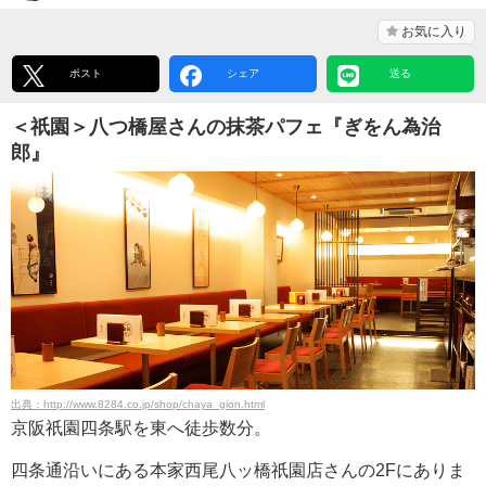
お気に入り
ポスト
シェア
送る
＜祇園＞八つ橋屋さんの抹茶パフェ『ぎをん為治
郎』
出典：http://www.8284.co.jp/shop/chaya_gion.html
京阪祇園四条駅を東へ徒歩数分。
四条通沿いにある本家西尾八ッ橋祇園店さんの2Fにありま