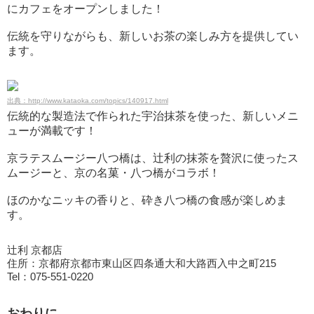
にカフェをオープンしました！
伝統を守りながらも、新しいお茶の楽しみ方を提供してい
ます。
出典：http://www.kataoka.com/topics/140917.html
伝統的な製造法で作られた宇治抹茶を使った、新しいメニ
ューが満載です！
京ラテスムージー八つ橋は、辻利の抹茶を贅沢に使ったス
ムージーと、京の名菓・八つ橋がコラボ！
ほのかなニッキの香りと、砕き八つ橋の食感が楽しめま
す。
辻利 京都店
住所：京都府京都市東山区四条通大和大路西入中之町215
Tel：075-551-0220
おわりに