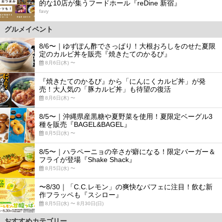
的な10店が集うフードホール『reDine 新宿』
favy
グルメイベント
8/6〜｜ゆずぽん酢でさっぱり！大根おろしをのせた夏限
定のカルビ丼を販売『焼きたてのかるび』
8月6日(木) 〜
『焼きたてのかるび』から「にんにくカルビ丼」が発
売！大人気の「豚カルビ丼」も待望の復活
8月6日(木) 〜
8/5〜｜沖縄県産黒糖や夏野菜を使用！夏限定ベーグル3
種を販売『BAGEL&BAGEL』
8月5日(水) 〜
8/5〜｜ハラペーニョの辛さが癖になる！限定バーガー＆
フライが登場『Shake Shack』
8月5日(水) 〜
〜8/30｜「C.C.レモン」の爽快なパフェに注目！飲む新
作フラッペも『スシロー』
8月5日(水) 〜 8月30日(日)
おすすめカテゴリー