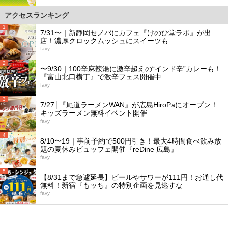
アクセスランキング
1
7/31〜｜新静岡セノバにカフェ『けのひ堂ラボ』が出
店！濃厚クロックムッシュにスイーツも
favy
2
〜9/30｜100辛麻辣湯に激辛超えの“インド辛”カレーも！
『富山北口横丁』で激辛フェス開催中
favy
3
7/27│『尾道ラーメンWAN』が広島HiroPaにオープン！
キッズラーメン無料イベント開催
favy
4
8/10〜19｜事前予約で500円引き！最大4時間食べ飲み放
題の夏休みビュッフェ開催『reDine 広島』
favy
5
【8/31まで急遽延長】ビールやサワーが111円！お通し代
無料！新宿『もッち』の特別企画を見逃すな
favy