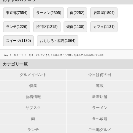
東京都(7554)
ラーメン(2305)
肉(2252)
居酒屋(1804)
ランチ(1226)
渋谷区(1215)
焼肉(1138)
カフェ(1131)
スイーツ(1130)
おもしろ・話題(1064)
favy
スイーツ
あま～いひとときを！京都名物『八つ橋』を楽しめる京都のカフェ4選
カテゴリ一覧
グルメイベント
今日は何の日
特集
連載
新着情報
新着店舗
サブスク
ラーメン
肉
食べ放題
ランチ
ご当地グルメ