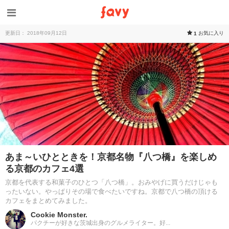
更新日： 2018年09月12日
お気に入り
1
あま～いひとときを！京都名物『八つ橋』を楽しめ
る京都のカフェ4選
京都を代表する和菓子のひとつ「八つ橋」。おみやげに買うだけじゃも
ったいない。やっぱりその場で食べたいですね。京都で八つ橋の頂ける
カフェをまとめてみました。
Cookie Monster.
パクチーが好きな茨城出身のグルメライター。好...