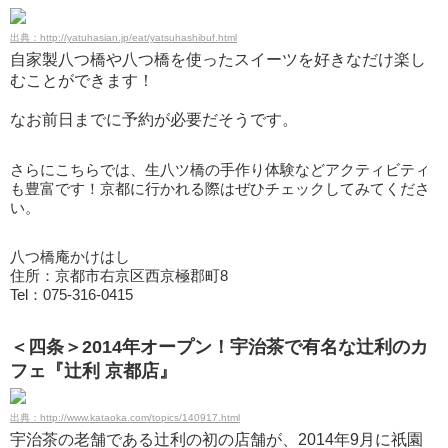
出典：http://yatuhasian.jp/eat/yatsuhashibuf.html
自家製八つ橋や八つ橋を使ったスイーツを好きなだけ楽し
むことができます！
なお前日までに予約が必要だそうです。
さらにこちらでは、生八ツ橋の手作り体験などアクティビティ
も豊富です！京都に行かれる際はぜひチェックしてみてくださ
い。
八つ橋庵かけはし
住所：京都市右京区西京極郡町8
Tel：075-316-0415
＜四条＞2014年オープン！宇治茶で有名な辻利のカ
フェ『辻利 京都店』
出典：http://www.kataoka.com/topics/140917.html
宇治茶の老舗である辻利の初の店舗が、2014年9月に祇園