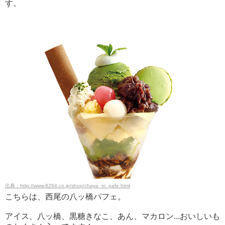
す。
出典：http://www.8284.co.jp/shop/chaya_m_pafe.html
こちらは、西尾の八ッ橋パフェ。
アイス、八ッ橋、黒糖きなこ、あん、マカロン...おいしいも