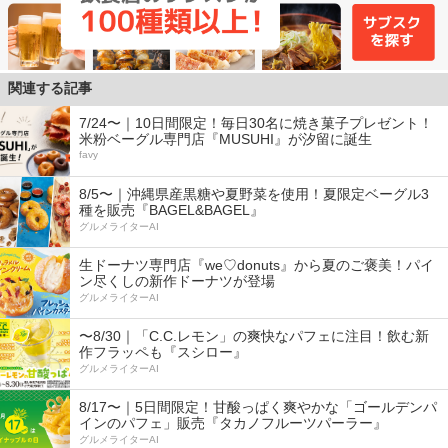
関連する記事
7/24〜｜10日間限定！毎日30名に焼き菓子プレゼント！
米粉ベーグル専門店『MUSUHI』が汐留に誕生
favy
8/5〜｜沖縄県産黒糖や夏野菜を使用！夏限定ベーグル3
種を販売『BAGEL&BAGEL』
グルメライターAI
生ドーナツ専門店『we♡donuts』から夏のご褒美！パイ
ン尽くしの新作ドーナツが登場
グルメライターAI
〜8/30｜「C.C.レモン」の爽快なパフェに注目！飲む新
作フラッペも『スシロー』
グルメライターAI
8/17〜｜5日間限定！甘酸っぱく爽やかな「ゴールデンパ
インのパフェ」販売『タカノフルーツパーラー』
グルメライターAI