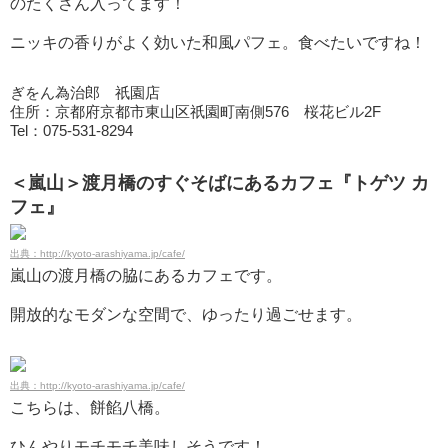
のたくさん入ってます！
ニッキの香りがよく効いた和風パフェ。食べたいですね！
ぎをん為治郎 祇園店
住所：京都府京都市東山区祇園町南側576 桜花ビル2F
Tel：075-531-8294
＜嵐山＞渡月橋のすぐそばにあるカフェ『トゲツ カ
フェ』
出典：http://kyoto-arashiyama.jp/cafe/
嵐山の渡月橋の脇にあるカフェです。
開放的なモダンな空間で、ゆったり過ごせます。
出典：http://kyoto-arashiyama.jp/cafe/
こちらは、餅餡八橋。
ひんやりモチモチ美味しそうです！