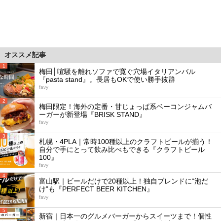
オススメ記事
1
梅田│喧騒を離れソファで寛ぐ穴場イタリアンバル
『pasta stand』。長居もOKで使い勝手抜群
favy
2
梅田限定！海外の定番・甘じょっぱ系ベーコンジャムバ
ーガーが新登場『BRISK STAND』
favy
3
札幌・4PLA｜常時100種以上のクラフトビールが揃う！
自分で手にとって飲み比べもできる『クラフトビール
100』
favy
4
富山駅｜ビールだけで20種以上！独自ブレンドに“泡だ
け”も『PERFECT BEER KITCHEN』
favy
5
新宿｜日本一のグルメバーガーからスイーツまで！個性