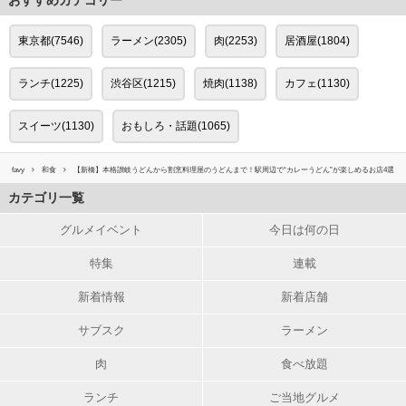
おすすめカテゴリー
東京都(7546)
ラーメン(2305)
肉(2253)
居酒屋(1804)
ランチ(1225)
渋谷区(1215)
焼肉(1138)
カフェ(1130)
スイーツ(1130)
おもしろ・話題(1065)
favy
和食
【新橋】本格讃岐うどんから割烹料理屋のうどんまで！駅周辺で“カレーうどん”が楽しめるお店4選
カテゴリ一覧
グルメイベント
今日は何の日
特集
連載
新着情報
新着店舗
サブスク
ラーメン
肉
食べ放題
ランチ
ご当地グルメ