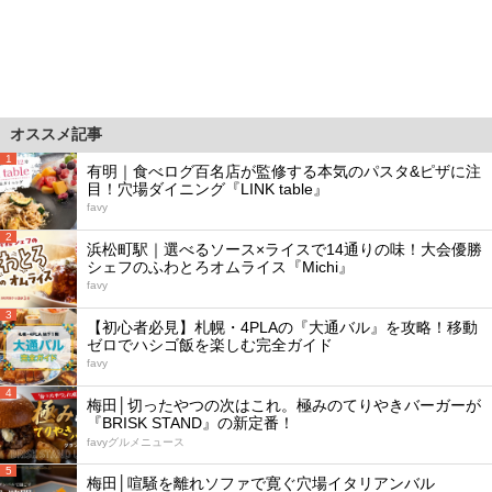
オススメ記事
1
有明｜食べログ百名店が監修する本気のパスタ&ピザに注
目！穴場ダイニング『LINK table』
favy
2
浜松町駅｜選べるソース×ライスで14通りの味！大会優勝
シェフのふわとろオムライス『Michi』
favy
3
【初心者必見】札幌・4PLAの『大通バル』を攻略！移動
ゼロでハシゴ飯を楽しむ完全ガイド
favy
4
梅田│切ったやつの次はこれ。極みのてりやきバーガーが
『BRISK STAND』の新定番！
favyグルメニュース
5
梅田│喧騒を離れソファで寛ぐ穴場イタリアンバル