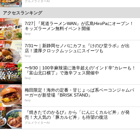
グルメライターAI
アクセスランキング
1
7/27│『尾道ラーメンWAN』が広島HiroPaにオープン！
キッズラーメン無料イベント開催
favy
2
7/31〜｜新静岡セノバにカフェ『けのひ堂ラボ』が出
店！濃厚クロックムッシュにスイーツも
favy
3
〜9/30｜100辛麻辣湯に激辛超えの“インド辛”カレーも！
『富山北口横丁』で激辛フェス開催中
favy
4
梅田限定！海外の定番・甘じょっぱ系ベーコンジャムバ
ーガーが新登場『BRISK STAND』
favy
5
『焼きたてのかるび』から「にんにくカルビ丼」が発
売！大人気の「豚カルビ丼」も待望の復活
グルメライターAI