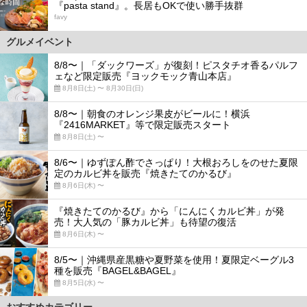
『pasta stand』。長居もOKで使い勝手抜群
favy
グルメイベント
8/8〜｜「ダックワーズ」が復刻！ピスタチオ香るパルフ
ェなど限定販売『ヨックモック青山本店』
8月8日(土) 〜 8月30日(日)
8/8〜｜朝食のオレンジ果皮がビールに！横浜
『2416MARKET』等で限定販売スタート
8月8日(土) 〜
8/6〜｜ゆずぽん酢でさっぱり！大根おろしをのせた夏限
定のカルビ丼を販売『焼きたてのかるび』
8月6日(木) 〜
『焼きたてのかるび』から「にんにくカルビ丼」が発
売！大人気の「豚カルビ丼」も待望の復活
8月6日(木) 〜
8/5〜｜沖縄県産黒糖や夏野菜を使用！夏限定ベーグル3
種を販売『BAGEL&BAGEL』
8月5日(水) 〜