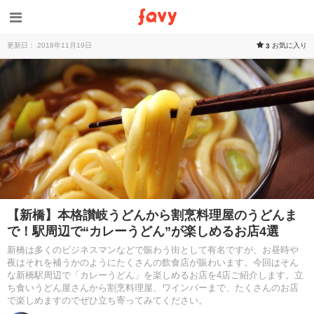
更新日： 2018年11月19日
お気に入り
3
【新橋】本格讃岐うどんから割烹料理屋のうどんま
で！駅周辺で“カレーうどん”が楽しめるお店4選
新橋は多くのビジネスマンなどで賑わう街として有名ですが、お昼時や
夜はそれを補うかのようにたくさんの飲食店が賑わいます。今回はそん
な新橋駅周辺で「カレーうどん」を楽しめるお店を4店ご紹介します。立
ち食いうどん屋さんから割烹料理屋、ワインバーまで、たくさんのお店
で楽しめますのでぜひ立ち寄ってみてください。