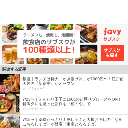
関連する記事
銀座｜ランチは特大「かき揚げ丼」が1000円〜！江戸前
天丼の『新宿亭』がオープン
グルメライターAI
7/29〜｜ふんわり玉子に160gの超厚リブロースをON！
特製タレを纏った新作を『松のや』で
グルメライターAI
7/15〜｜薬味たっぷり！豚しゃぶと大根おろしの「なめ
こおろしそば」が登場『東京とろろそば』