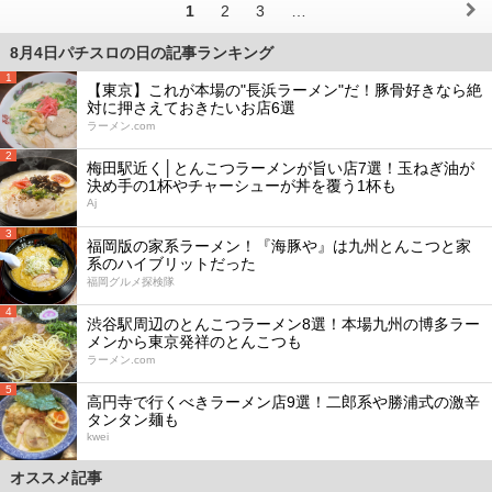
1
2
3
…
8月4日パチスロの日の記事ランキング
1
【東京】これが本場の"長浜ラーメン"だ！豚骨好きなら絶
対に押さえておきたいお店6選
ラーメン.com
2
梅田駅近く│とんこつラーメンが旨い店7選！玉ねぎ油が
決め手の1杯やチャーシューが丼を覆う1杯も
Aj
3
福岡版の家系ラーメン！『海豚や』は九州とんこつと家
系のハイブリットだった
福岡グルメ探検隊
4
渋谷駅周辺のとんこつラーメン8選！本場九州の博多ラー
メンから東京発祥のとんこつも
ラーメン.com
5
高円寺で行くべきラーメン店9選！二郎系や勝浦式の激辛
タンタン麺も
kwei
オススメ記事