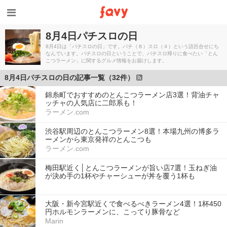
8月4日パチスロの日
8月4日は「パチスロの日」です。パチ（８）スロ（４）という語呂合せにち
なんでいます。パチスロの日ということで、パチスロ帰りに食べたい「とん
こつラーメン」に関するグルメ情報をお届けします。
8月4日パチスロの日の記事一覧（32件）
錦糸町でおすすめのとんこつラーメン店3選！背油チャ
ッチャの人気店に二郎系も！
ラーメン.com
渋谷駅周辺のとんこつラーメン8選！本場九州の博多ラ
ーメンから東京発祥のとんこつも
ラーメン.com
梅田駅近く│とんこつラーメンが旨い店7選！玉ねぎ油
が決め手の1杯やチャーシューが丼を覆う1杯も
大阪・新今宮駅近くで食べるべきラーメン4選！1杯450
円ホルモンラーメンに、こってり豚骨など
Marin