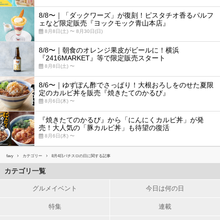
8/8〜｜「ダックワーズ」が復刻！ピスタチオ香るパルフ
ェなど限定販売『ヨックモック青山本店』
8月8日(土) 〜 8月30日(日)
8/8〜｜朝食のオレンジ果皮がビールに！横浜
『2416MARKET』等で限定販売スタート
8月8日(土) 〜
8/6〜｜ゆずぽん酢でさっぱり！大根おろしをのせた夏限
定のカルビ丼を販売『焼きたてのかるび』
8月6日(木) 〜
『焼きたてのかるび』から「にんにくカルビ丼」が発
売！大人気の「豚カルビ丼」も待望の復活
8月6日(木) 〜
favy
カテゴリー
8月4日パチスロの日に関する記事
カテゴリ一覧
グルメイベント
今日は何の日
特集
連載