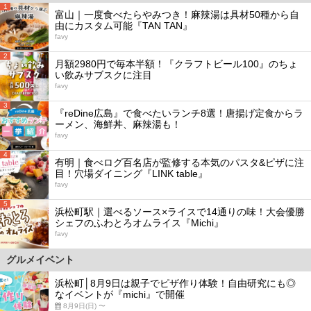
1
富山｜一度食べたらやみつき！麻辣湯は具材50種から自
由にカスタム可能『TAN TAN』
favy
2
月額2980円で毎本半額！『クラフトビール100』のちょ
い飲みサブスクに注目
favy
3
『reDine広島』で食べたいランチ8選！唐揚げ定食からラ
ーメン、海鮮丼、麻辣湯も！
favy
4
有明｜食べログ百名店が監修する本気のパスタ&ピザに注
目！穴場ダイニング『LINK table』
favy
5
浜松町駅｜選べるソース×ライスで14通りの味！大会優勝
シェフのふわとろオムライス『Michi』
favy
グルメイベント
浜松町│8月9日は親子でピザ作り体験！自由研究にも◎
なイベントが『michi』で開催
8月9日(日) 〜