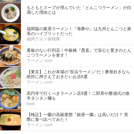
もともとスープが澄んでいた「とんこつラーメン」が白
濁した理由とは
福岡版の家系ラーメン！『海豚や』は九州とんこつと家
系のハイブリットだった
福岡グルメ探検隊
看板のない行列店！中板橋『愚直』で安心と驚きのとん
こつラーメンを食す！
ラーメン.com
【東京】これが本場の"長浜ラーメン"だ！豚骨好きなら
絶対に押さえておきたいお店6選
ラーメン.com
高円寺で行くべきラーメン店9選！二郎系や勝浦式の激
辛タンタン麺も
kwei
【検証】一蘭の高級業態『銀座一蘭』は高いだけ？ 実
際に食べ比べてみた！
ラーメン.com