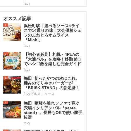
favy
オススメ記事
1
浜松町駅｜選べるソース×ライ
スで14通りの味！大会優勝シェ
フのふわとろオムライス
『Michi』
favy
2
【初心者必見】札幌・4PLAの
『大通バル』を攻略！移動ゼロ
でハシゴ飯を楽しむ完全ガイド
favy
3
梅田│切ったやつの次はこれ。
極みのてりやきバーガーが
『BRISK STAND』の新定番！
favyグルメニュース
4
梅田│喧騒を離れソファで寛ぐ
穴場イタリアンバル『pasta
stand』。長居もOKで使い勝手
抜群
favy