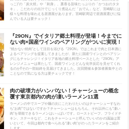
っこ)”の「炭火焼」や「刺身」、藁香る旨味たっぷりの「かつおのタタ
キ」、こだわりの出汁でじっくり煮込んだ「おでん」など、宮崎駅には
様々な料理を味わえる居酒屋があります。宮崎駅周辺で居酒屋選びに悩
んでいる人は要チェック！
『29ON』でイタリア郷土料理が登場！今までに
ない肉×国産ワインのペアリングがついに実現！
“焼かない焼肉”として注目を浴びる『29ON』ではこれまで肉と日本酒に
よるペアリングを提案してきましたが、新たに国産ワインとのペアリン
グにもチャレンジ！イタリア各地の郷土料理ベースとした『29ON』ア
レンジメニューは果たして、国産ワインとどんな化学反応を見せてくれ
るのか⁉︎その一部始終を見届けてきました。次回開催＆参加者募集中との
ことなので気になる方は要チェックです！
肉の破壊力がハンパない！チャーシューの概念
覆す東京都内の肉が凄いラーメン11選
ラーメンの中でスープや麺の次にこだわりたいのはチャーシューすなわ
ち“お肉”ではないですか？チャーシューはもちろん、それ以外にも“凄い
肉”を堪能できるラーメンはいっぱいです。ローストビーフ、フライドチ
キン、ステーキなど、これをチャーシューと呼んでいいのかの議論は置
いといて、今回は都内で食べられる“凄い肉”がのったラーメンをご紹介
します。