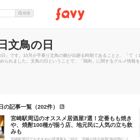
4日文鳥の日
鳥の日」です。10月が手乗り文鳥の雛が出廻る時期であることと、「て
められました。文鳥の日ということで、「鶏肉」に関するグルメ情報を
の日の記事一覧（202件）
宮崎駅周辺のオススメ居酒屋7選！定番もも焼き
や、焼酎100種が揃う店、地元民に人気の立ち飲
みも
宮崎駅周辺でおすすめの居酒屋をご紹介。宮崎が誇る地鶏“地頭鶏(じと