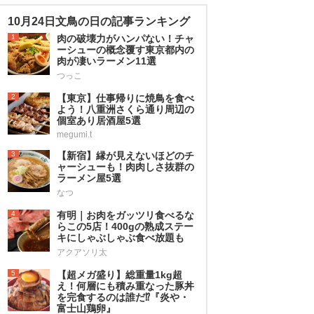
10月24日文鳥の日の記事ランキング
1
肉の破壊力がハンパない！チャ
ーシューの概念覆す東京都内の
肉が凄いラーメン11選
つっこ
2
【東京】仕事帰りに焼鳥を食べ
よう！八重洲さくら通り周辺の
個室あり居酒屋5選
megumi.t
3
【新宿】縁が見えないほどのチ
ャーシューも！肉肉しさ抜群の
ラーメン屋5選
なつ
4
有明｜お肉をガッツリ食べるな
らこの5店！400gの熟成ステー
キにしゃぶしゃぶ食べ放題も
アクアソリ太
5
【超メガ盛り】総重量1kg超
え！何層にも積み重なった豚丼
を完食するのは誰だ⁉︎『炎や・
富士山鶏卵』