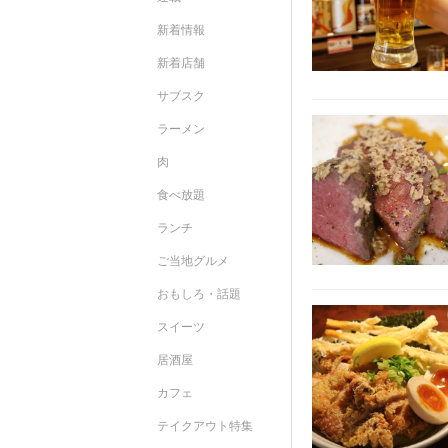
新着情報
新着店舗
サブスク
ラーメン
肉
食べ放題
ランチ
ご当地グルメ
おもしろ・話題
スイーツ
居酒屋
カフェ
テイクアウト特集