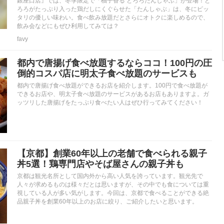
銀座口店』では、冬季限定で「柚子香る とろろたんしゃぶ」が登場！と
ろろがたっぷり入った鶏だしにくぐらせた「たんしゃぶ」は、冬にピッ
タリの優しい味わい。食べ飲み放題だとさらにオトクに楽しめるので、
飲み会などにもぜひ利用してみては？
favy
都内で唐揚げ食べ放題するならココ！100円の圧
倒的コスパ店に明太子食べ放題のサービスも
都内で唐揚げ食べ放題ができるお店を紹介します。100円で食べ放題が
できるお店や、明太子食べ放題のサービスがあるお店もありますよ。ガ
ッツリした唐揚げをたっぷり食べたい人はぜひ行ってみてください！
【京都】創業60年以上の老舗で食べられる親子
丼5選！鶏専門店やそば屋さんの親子丼も
京都は観光名所として国内外から高い人気を誇っています。観光先で
人々が求めるものは様々だとは思いますが、その中でも食については重
視している人が多い気がします。今回は、京都で食べることができる絶
品親子丼を創業60年以上のお店に絞り、ご紹介したいと思います。