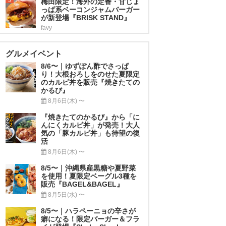
5
梅田限定！海外の定番・甘じょ
っぱ系ベーコンジャムバーガー
が新登場『BRISK STAND』
favy
グルメイベント
8/6〜｜ゆずぽん酢でさっぱ
り！大根おろしをのせた夏限定
のカルビ丼を販売『焼きたての
かるび』
8月6日(木) 〜
『焼きたてのかるび』から「に
んにくカルビ丼」が発売！大人
気の「豚カルビ丼」も待望の復
活
8月6日(木) 〜
8/5〜｜沖縄県産黒糖や夏野菜
を使用！夏限定ベーグル3種を
販売『BAGEL&BAGEL』
8月5日(水) 〜
8/5〜｜ハラペーニョの辛さが
癖になる！限定バーガー＆フラ