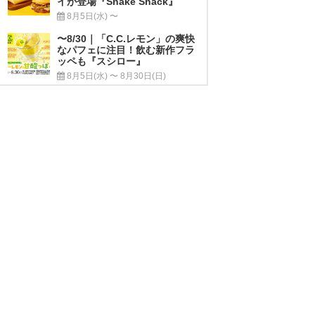
イが登場『Shake Shack』
8月5日(水) 〜
〜8/30｜「C.C.レモン」の爽快
なパフェに注目！飲む新作フラ
ッペも『スシロー』
8月5日(水) 〜 8月30日(日)