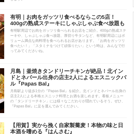
有明｜お肉をガッツリ食べるならこの5店！
400gの熟成ステーキにしゃぶしゃぶ食べ放題も
有明駅周辺でお肉をガッツリ食べられるお店をご紹介。400gの熟成ステ
ーキや、しゃぶしゃぶ食べ放題、厚切り牛タンなど、有明駅周辺にはボ
リューム満点な肉料理を食べられるお店があります。「お肉をガッツリ
食べたい！」「スタミナをつけて頑張りたい」という時は、みんなで行
ってみてくださいね。
月島｜釜焼きタンドリーチキンが絶品！北イン
ドとネパール出身の店主2人によるエスニックバ
ル『Papas Bal』
月島駅より徒歩1分の『Papas Bal』を紹介。北インドとネパール出身の
店主2人による本格エスニック料理とお酒を楽しめます。看板メニュー
の「タンドリーチキン」には様々なこだわりが隠れているそう。ぜひ、
『Papas Bal』に足を運んでみてください。
【用賀】実から挽く自家製蕎麦！本物の味と日
本酒を嗜める『はんさむ』