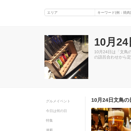
10月2
10月24日は「文
の語呂合わせから定
10月24日文鳥
グルメイベント
今日は何の日
特集
連載