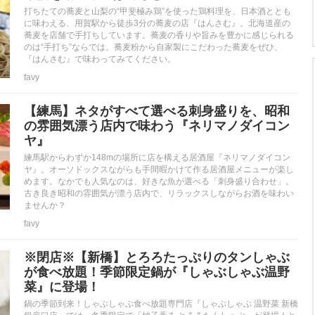
打ちたての蕎麦と山梨の“甲斐極み鶏”を使った鶏料理を、日本酒ととも
に味わえる、用賀駅から徒歩3分の蕎麦の店『はんさむ』。北海道産の
蕎麦を店舗で手打ちしています。蕎麦の香りや旨みを豊かに感じられる
のは“手打ち”ならでは。蕎麦粉から自家製にこだわった蕎麦をぜひ、
『はんさむ』で味わってみてください。
favy
【練馬】ネタがすべて選べる刺身盛りを、昭和
の雰囲気漂う店内で味わう『ネリマノダイコン
ヤ』
練馬駅からわずか148mの場所に店を構える居酒屋『ネリマノダイコン
ヤ』。オーソドックスながらも手間暇かけて作る居酒屋メニューが楽し
めます。なかでも人気なのは、好きな魚が選べる「刺身盛り合わせ」。
古き良き昭和の雰囲気が漂う店内で、リラックスしながらお酒を味わい
ませんか？
favy
※閉店※【新橋】とろろたっぷりのタンしゃぶ
が食べ放題！季節限定鍋が『しゃぶしゃぶ温野
菜』に登場！
鍋の季節到来！しゃぶしゃぶ食べ放題専門店『しゃぶしゃぶ 温野菜 新橋