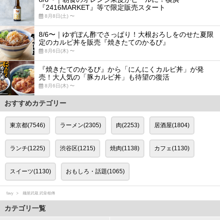
『2416MARKET』等で限定販売スタート
8月8日(土) 〜
8/6〜｜ゆずぽん酢でさっぱり！大根おろしをのせた夏限
定のカルビ丼を販売『焼きたてのかるび』
8月6日(木) 〜
『焼きたてのかるび』から「にんにくカルビ丼」が発
売！大人気の「豚カルビ丼」も待望の復活
8月6日(木) 〜
おすすめカテゴリー
東京都(7546)
ラーメン(2305)
肉(2253)
居酒屋(1804)
ランチ(1225)
渋谷区(1215)
焼肉(1138)
カフェ(1130)
スイーツ(1130)
おもしろ・話題(1065)
favy
麺屋武蔵 武骨相傳
カテゴリ一覧