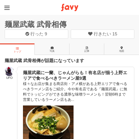
麺屋武蔵 武骨相傳
行った
9
行きたい
15
写真
記事
地図
トップ
麺屋武蔵 武骨相傳が話題になっています
麺屋武蔵に一蘭、じゃんがらも！有名店が揃う上野エ
リアで食べるべきラーメン屋9選
UFO
様々なお店が集まる商店街・アメ横がある上野エリアで食べる
べきラーメン店をご紹介。今や有名店である『麺屋武蔵』に無
料でトッピングができる濃厚な味噌ラーメンも！翌朝6時まで
営業しているラーメン店もあ...