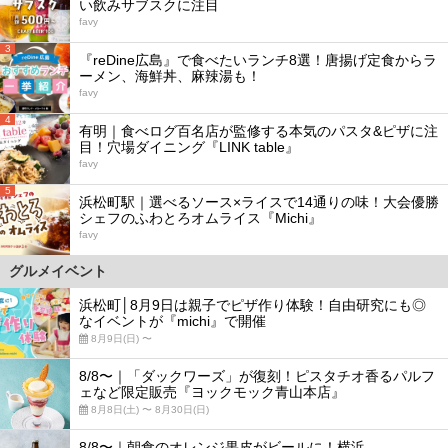
い飲みサブスクに注目
favy
3
『reDine広島』で食べたいランチ8選！唐揚げ定食からラ
ーメン、海鮮丼、麻辣湯も！
favy
4
有明｜食べログ百名店が監修する本気のパスタ&ピザに注
目！穴場ダイニング『LINK table』
favy
5
浜松町駅｜選べるソース×ライスで14通りの味！大会優勝
シェフのふわとろオムライス『Michi』
favy
グルメイベント
浜松町│8月9日は親子でピザ作り体験！自由研究にも◎
なイベントが『michi』で開催
8月9日(日) 〜
8/8〜｜「ダックワーズ」が復刻！ピスタチオ香るパルフ
ェなど限定販売『ヨックモック青山本店』
8月8日(土) 〜 8月30日(日)
8/8〜｜朝食のオレンジ果皮がビールに！横浜