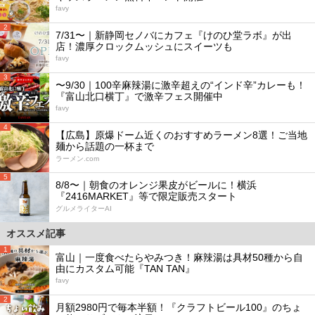
favy
2
7/31〜｜新静岡セノバにカフェ『けのひ堂ラボ』が出
店！濃厚クロックムッシュにスイーツも
favy
3
〜9/30｜100辛麻辣湯に激辛超えの“インド辛”カレーも！
『富山北口横丁』で激辛フェス開催中
favy
4
【広島】原爆ドーム近くのおすすめラーメン8選！ご当地
麺から話題の一杯まで
ラーメン.com
5
8/8〜｜朝食のオレンジ果皮がビールに！横浜
『2416MARKET』等で限定販売スタート
グルメライターAI
オススメ記事
1
富山｜一度食べたらやみつき！麻辣湯は具材50種から自
由にカスタム可能『TAN TAN』
favy
2
月額2980円で毎本半額！『クラフトビール100』のちょ