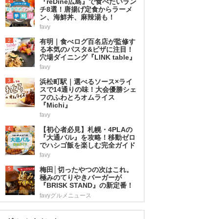
1
『reDine広島』で食べたいラン
チ8選！唐揚げ定食からラーメ
ン、海鮮丼、麻辣湯も！
favy
2
有明｜食べログ百名店が監修す
る本気のパスタ&ピザに注目！
穴場ダイニング『LINK table』
favy
3
浜松町駅｜選べるソース×ライ
スで14通りの味！大会優勝シェ
フのふわとろオムライス
『Michi』
favy
4
【初心者必見】札幌・4PLAの
『大通バル』を攻略！移動ゼロ
でハシゴ飯を楽しむ完全ガイド
favy
5
梅田│切ったやつの次はこれ。
極みのてりやきバーガーが
『BRISK STAND』の新定番！
favyグルメニュース