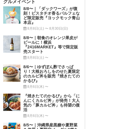
グルメイベント
8/8〜｜「ダックワーズ」が復
刻！ピスタチオ香るパルフェな
ど限定販売『ヨックモック青山
本店』
8月8日(土) 〜 8月30日(日)
8/8〜｜朝食のオレンジ果皮が
ビールに！横浜
『2416MARKET』等で限定販
売スタート
8月8日(土) 〜
8/6〜｜ゆずぽん酢でさっぱ
り！大根おろしをのせた夏限定
のカルビ丼を販売『焼きたての
かるび』
8月6日(木) 〜
『焼きたてのかるび』から「に
んにくカルビ丼」が発売！大人
気の「豚カルビ丼」も待望の復
活
8月6日(木) 〜
8/5〜｜沖縄県産黒糖や夏野菜