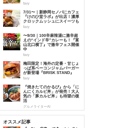
favy
2
7/31〜｜新静岡セノバにカフェ
『けのひ堂ラボ』が出店！濃厚
クロックムッシュにスイーツも
favy
3
〜9/30｜100辛麻辣湯に激辛超
えの“インド辛”カレーも！『富
山北口横丁』で激辛フェス開催
中
favy
4
梅田限定！海外の定番・甘じょ
っぱ系ベーコンジャムバーガー
が新登場『BRISK STAND』
favy
5
『焼きたてのかるび』から「に
んにくカルビ丼」が発売！大人
気の「豚カルビ丼」も待望の復
活
グルメライターAI
オススメ記事