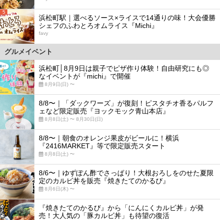
5
浜松町駅｜選べるソース×ライスで14通りの味！大会優勝
シェフのふわとろオムライス『Michi』
favy
グルメイベント
浜松町│8月9日は親子でピザ作り体験！自由研究にも◎
なイベントが『michi』で開催
8月9日(日) 〜
8/8〜｜「ダックワーズ」が復刻！ピスタチオ香るパルフ
ェなど限定販売『ヨックモック青山本店』
8月8日(土) 〜 8月30日(日)
8/8〜｜朝食のオレンジ果皮がビールに！横浜
『2416MARKET』等で限定販売スタート
8月8日(土) 〜
8/6〜｜ゆずぽん酢でさっぱり！大根おろしをのせた夏限
定のカルビ丼を販売『焼きたてのかるび』
8月6日(木) 〜
『焼きたてのかるび』から「にんにくカルビ丼」が発
売！大人気の「豚カルビ丼」も待望の復活