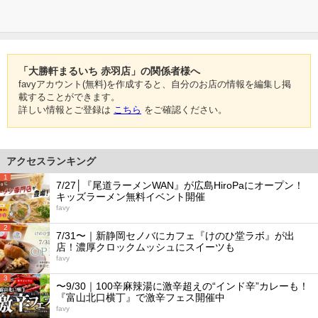
「大勝軒まるいち 赤羽店」の関係者様へ
favyアカウント(無料)を作成すると、自分のお店の情報を編集し掲
載することができます。
詳しい情報とご登録は
こちら
をご確認ください。
アクセスランキング
1
7/27│『尾道ラーメンWAN』が広島HiroPaにオープン！
キッズラーメン無料イベント開催
favy
2
7/31〜｜新静岡セノバにカフェ『けのひ堂ラボ』が出
店！濃厚クロックムッシュにスイーツも
favy
3
〜9/30｜100辛麻辣湯に激辛超えの“インド辛”カレーも！
『富山北口横丁』で激辛フェス開催中
favy