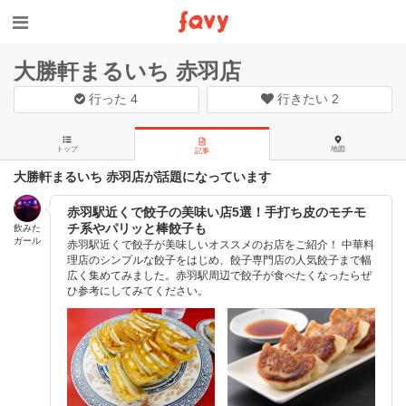
大勝軒まるいち 赤羽店
行った
4
行きたい
2
トップ
地図
記事
大勝軒まるいち 赤羽店が話題になっています
赤羽駅近くで餃子の美味い店5選！手打ち皮のモチモ
チ系やパリッと棒餃子も
飲みた
ガール
赤羽駅近くで餃子が美味しいオススメのお店をご紹介！ 中華料
理店のシンプルな餃子をはじめ、餃子専門店の人気餃子まで幅
広く集めてみました。赤羽駅周辺で餃子が食べたくなったらぜ
ひ参考にしてみてください。