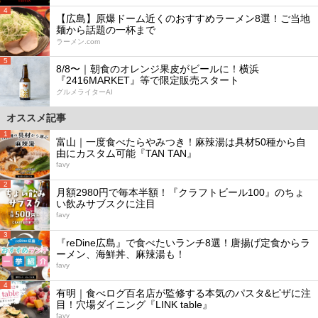
4
【広島】原爆ドーム近くのおすすめラーメン8選！ご当地
麺から話題の一杯まで
ラーメン.com
5
8/8〜｜朝食のオレンジ果皮がビールに！横浜
『2416MARKET』等で限定販売スタート
グルメライターAI
オススメ記事
1
富山｜一度食べたらやみつき！麻辣湯は具材50種から自
由にカスタム可能『TAN TAN』
favy
2
月額2980円で毎本半額！『クラフトビール100』のちょ
い飲みサブスクに注目
favy
3
『reDine広島』で食べたいランチ8選！唐揚げ定食からラ
ーメン、海鮮丼、麻辣湯も！
favy
4
有明｜食べログ百名店が監修する本気のパスタ&ピザに注
目！穴場ダイニング『LINK table』
favy