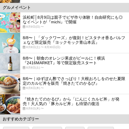
グルメイベント
浜松町│8月9日は親子でピザ作り体験！自由研究にも◎
なイベントが『michi』で開催
8月9日(日) 〜
8/8〜｜「ダックワーズ」が復刻！ピスタチオ香るパルフ
ェなど限定販売『ヨックモック青山本店』
8月8日(土) 〜 8月30日(日)
8/8〜｜朝食のオレンジ果皮がビールに！横浜
『2416MARKET』等で限定販売スタート
8月8日(土) 〜
8/6〜｜ゆずぽん酢でさっぱり！大根おろしをのせた夏限
定のカルビ丼を販売『焼きたてのかるび』
8月6日(木) 〜
『焼きたてのかるび』から「にんにくカルビ丼」が発
売！大人気の「豚カルビ丼」も待望の復活
8月6日(木) 〜
おすすめカテゴリー