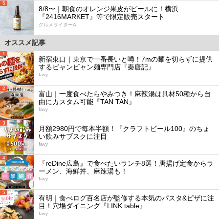
5
8/8〜｜朝食のオレンジ果皮がビールに！横浜
『2416MARKET』等で限定販売スタート
グルメライターAI
オススメ記事
1
新宿東口｜東京で一番長いと噂！7mの麺を切らずに提供
するビャンビャン麺専門店『秦唐記』
favy
2
富山｜一度食べたらやみつき！麻辣湯は具材50種から自
由にカスタム可能『TAN TAN』
favy
3
月額2980円で毎本半額！『クラフトビール100』のちょ
い飲みサブスクに注目
favy
4
『reDine広島』で食べたいランチ8選！唐揚げ定食からラ
ーメン、海鮮丼、麻辣湯も！
favy
5
有明｜食べログ百名店が監修する本気のパスタ&ピザに注
目！穴場ダイニング『LINK table』
favy