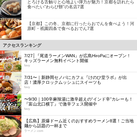
とろける舌触りと心地よい弾力が魅力！京都を訪れたら
食べたい”わらび餅”の名店7選
【京都】この冬、京都に行ったらおでんを食べよう！河
原町・祇園四条で食べるおでん7選
アクセスランキング
1
7/27│『尾道ラーメンWAN』が広島HiroPaにオープン！
キッズラーメン無料イベント開催
favy
2
7/31〜｜新静岡セノバにカフェ『けのひ堂ラボ』が出
店！濃厚クロックムッシュにスイーツも
favy
3
〜9/30｜100辛麻辣湯に激辛超えの“インド辛”カレーも！
『富山北口横丁』で激辛フェス開催中
favy
4
【広島】原爆ドーム近くのおすすめラーメン8選！ご当地
麺から話題の一杯まで
ラーメン.com