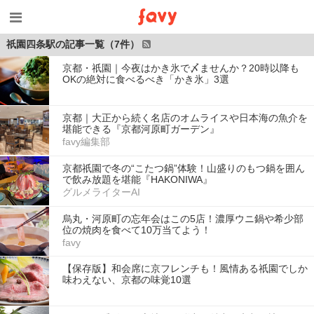
祇園四条駅の記事一覧（7件）
京都・祇園｜今夜はかき氷で〆ませんか？20時以降も
OKの絶対に食べるべき「かき氷」3選
京都｜大正から続く名店のオムライスや日本海の魚介を
堪能できる『京都河原町ガーデン』
favy編集部
京都祇園で冬の“こたつ鍋”体験！山盛りのもつ鍋を囲ん
で飲み放題を堪能『HAKONIWA』
グルメライターAI
烏丸・河原町の忘年会はこの5店！濃厚ウニ鍋や希少部
位の焼肉を食べて10万当てよう！
favy
【保存版】和会席に京フレンチも！風情ある祇園でしか
味わえない、京都の味覚10選