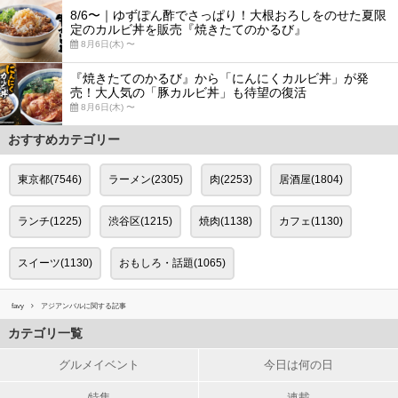
8/6〜｜ゆずぽん酢でさっぱり！大根おろしをのせた夏限
定のカルビ丼を販売『焼きたてのかるび』
8月6日(木) 〜
『焼きたてのかるび』から「にんにくカルビ丼」が発
売！大人気の「豚カルビ丼」も待望の復活
8月6日(木) 〜
おすすめカテゴリー
東京都(7546)
ラーメン(2305)
肉(2253)
居酒屋(1804)
ランチ(1225)
渋谷区(1215)
焼肉(1138)
カフェ(1130)
スイーツ(1130)
おもしろ・話題(1065)
favy
アジアンバルに関する記事
カテゴリ一覧
グルメイベント
今日は何の日
特集
連載