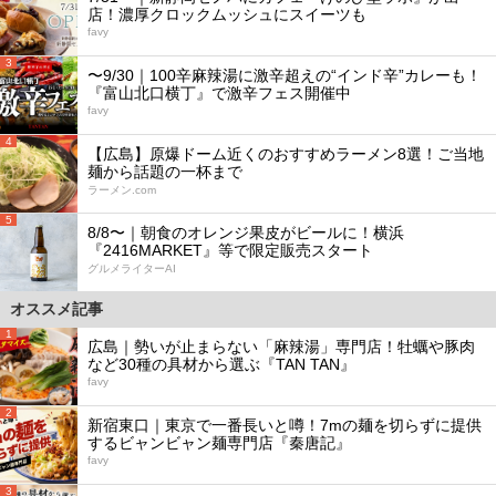
店！濃厚クロックムッシュにスイーツも
favy
3
〜9/30｜100辛麻辣湯に激辛超えの“インド辛”カレーも！
『富山北口横丁』で激辛フェス開催中
favy
4
【広島】原爆ドーム近くのおすすめラーメン8選！ご当地
麺から話題の一杯まで
ラーメン.com
5
8/8〜｜朝食のオレンジ果皮がビールに！横浜
『2416MARKET』等で限定販売スタート
グルメライターAI
オススメ記事
1
広島｜勢いが止まらない「麻辣湯」専門店！牡蠣や豚肉
など30種の具材から選ぶ『TAN TAN』
favy
2
新宿東口｜東京で一番長いと噂！7mの麺を切らずに提供
するビャンビャン麺専門店『秦唐記』
favy
3