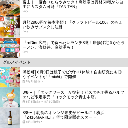
富山｜一度食べたらやみつき！麻辣湯は具材50種から自
由にカスタム可能『TAN TAN』
favy
4
月額2980円で毎本半額！『クラフトビール100』のちょ
い飲みサブスクに注目
favy
5
『reDine広島』で食べたいランチ8選！唐揚げ定食からラ
ーメン、海鮮丼、麻辣湯も！
favy
グルメイベント
浜松町│8月9日は親子でピザ作り体験！自由研究にも◎
なイベントが『michi』で開催
8月9日(日) 〜
8/8〜｜「ダックワーズ」が復刻！ピスタチオ香るパルフ
ェなど限定販売『ヨックモック青山本店』
8月8日(土) 〜 8月30日(日)
8/8〜｜朝食のオレンジ果皮がビールに！横浜
『2416MARKET』等で限定販売スタート
8月8日(土) 〜