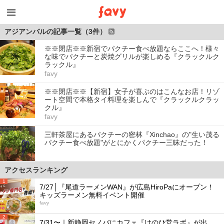
アジアンバルの記事一覧（3件）
※※閉店※※新宿でパクチー食べ放題ならここへ！様々
な味でパクチーと炭焼グリルが楽しめる『クラックルク
ラックル』
favy
※※閉店※※【新宿】女子が喜ぶのはこんなお店！リゾ
ート空間で本格タイ料理を楽しんで『クラックルクラッ
クル』
favy
三軒茶屋にあるパクチーの密林『Xinchao』の"生い茂る
パクチー食べ放題"がとにかくパクチー三昧だった！
アクセスランキング
1
7/27│『尾道ラーメンWAN』が広島HiroPaにオープン！
キッズラーメン無料イベント開催
favy
2
7/31〜｜新静岡セノバにカフェ『けのひ堂ラボ』が出