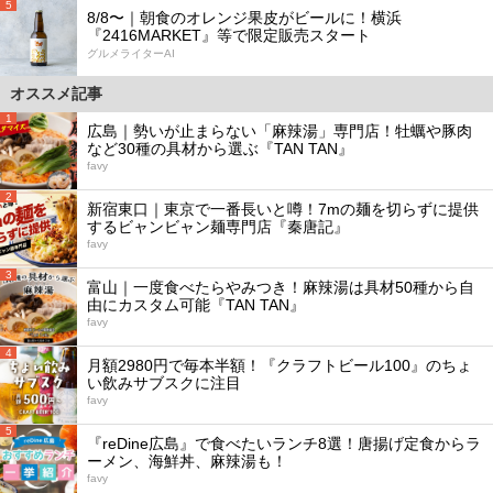
5
8/8〜｜朝食のオレンジ果皮がビールに！横浜
『2416MARKET』等で限定販売スタート
グルメライターAI
オススメ記事
1
広島｜勢いが止まらない「麻辣湯」専門店！牡蠣や豚肉
など30種の具材から選ぶ『TAN TAN』
favy
2
新宿東口｜東京で一番長いと噂！7mの麺を切らずに提供
するビャンビャン麺専門店『秦唐記』
favy
3
富山｜一度食べたらやみつき！麻辣湯は具材50種から自
由にカスタム可能『TAN TAN』
favy
4
月額2980円で毎本半額！『クラフトビール100』のちょ
い飲みサブスクに注目
favy
5
『reDine広島』で食べたいランチ8選！唐揚げ定食からラ
ーメン、海鮮丼、麻辣湯も！
favy