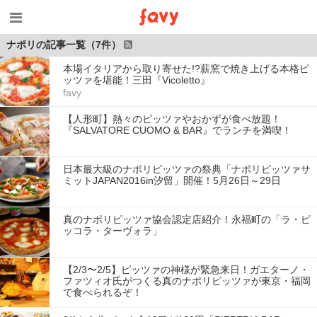
ナポリの記事一覧（7件）
本場イタリアから取り寄せた!?薪窯で焼き上げる本格ピ
ッツァを堪能！三田『Vicoletto』
favy
【人形町】熱々のピッツァやおかずが食べ放題！
『SALVATORE CUOMO & BAR』でランチを満喫！
日本最大級のナポリピッツァの祭典「ナポリピッツァサ
ミットJAPAN2016in汐留」開催！5月26日～29日
真のナポリピッツァ協会認定店紹介！永福町の「ラ・ピ
ッコラ・ターヴォラ」
【2/3〜2/5】ピッツァの神様が緊急来日！ガエターノ・
ファツィオ氏がつくる真のナポリピッツァが東京・福岡
で食べられるぞ！