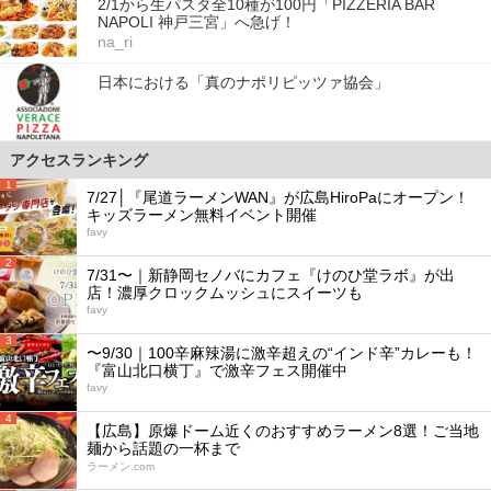
2/1から生パスタ全10種が100円「PIZZERIA BAR
NAPOLI 神戸三宮」へ急げ！
na_ri
日本における「真のナポリピッツァ協会」
アクセスランキング
1
7/27│『尾道ラーメンWAN』が広島HiroPaにオープン！
キッズラーメン無料イベント開催
favy
2
7/31〜｜新静岡セノバにカフェ『けのひ堂ラボ』が出
店！濃厚クロックムッシュにスイーツも
favy
3
〜9/30｜100辛麻辣湯に激辛超えの“インド辛”カレーも！
『富山北口横丁』で激辛フェス開催中
favy
4
【広島】原爆ドーム近くのおすすめラーメン8選！ご当地
麺から話題の一杯まで
ラーメン.com