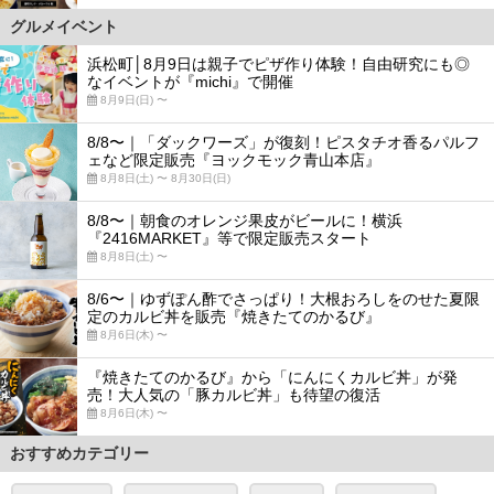
グルメイベント
浜松町│8月9日は親子でピザ作り体験！自由研究にも◎
なイベントが『michi』で開催
8月9日(日) 〜
8/8〜｜「ダックワーズ」が復刻！ピスタチオ香るパルフ
ェなど限定販売『ヨックモック青山本店』
8月8日(土) 〜 8月30日(日)
8/8〜｜朝食のオレンジ果皮がビールに！横浜
『2416MARKET』等で限定販売スタート
8月8日(土) 〜
8/6〜｜ゆずぽん酢でさっぱり！大根おろしをのせた夏限
定のカルビ丼を販売『焼きたてのかるび』
8月6日(木) 〜
『焼きたてのかるび』から「にんにくカルビ丼」が発
売！大人気の「豚カルビ丼」も待望の復活
8月6日(木) 〜
おすすめカテゴリー