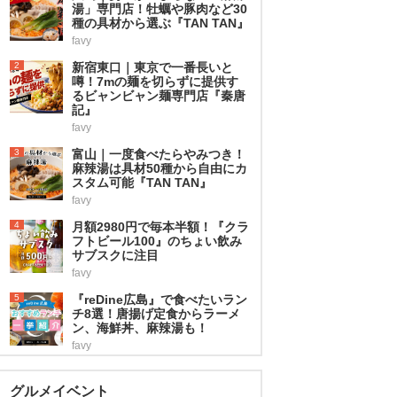
湯」専門店！牡蠣や豚肉など30
種の具材から選ぶ『TAN TAN』
favy
2
新宿東口｜東京で一番長いと
噂！7mの麺を切らずに提供す
るビャンビャン麺専門店『秦唐
記』
favy
3
富山｜一度食べたらやみつき！
麻辣湯は具材50種から自由にカ
スタム可能『TAN TAN』
favy
4
月額2980円で毎本半額！『クラ
フトビール100』のちょい飲み
サブスクに注目
favy
5
『reDine広島』で食べたいラン
チ8選！唐揚げ定食からラーメ
ン、海鮮丼、麻辣湯も！
favy
グルメイベント