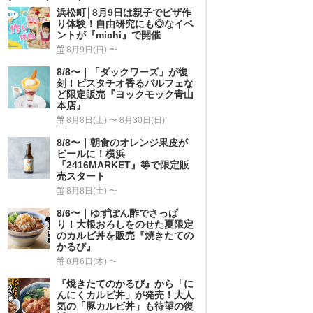
浜松町│8月9日は親子でピザ作
り体験！自由研究にも◎なイベ
ントが『michi』で開催
8月9日(日) 〜
8/8〜｜「ダックワーズ」が復
刻！ピスタチオ香るパルフェな
ど限定販売『ヨックモック青山
本店』
8月8日(土) 〜 8月30日(日)
8/8〜｜朝食のオレンジ果皮が
ビールに！横浜
『2416MARKET』等で限定販
売スタート
8月8日(土) 〜
8/6〜｜ゆずぽん酢でさっぱ
り！大根おろしをのせた夏限定
のカルビ丼を販売『焼きたての
かるび』
8月6日(木) 〜
『焼きたてのかるび』から「に
んにくカルビ丼」が発売！大人
気の「豚カルビ丼」も待望の復