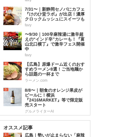
2
7/31〜｜新静岡セノバにカフェ
『けのひ堂ラボ』が出店！濃厚
クロックムッシュにスイーツも
favy
3
〜9/30｜100辛麻辣湯に激辛超
えの“インド辛”カレーも！『富
山北口横丁』で激辛フェス開催
中
favy
4
【広島】原爆ドーム近くのおす
すめラーメン8選！ご当地麺か
ら話題の一杯まで
ラーメン.com
5
8/8〜｜朝食のオレンジ果皮が
ビールに！横浜
『2416MARKET』等で限定販
売スタート
グルメライターAI
オススメ記事
1
広島｜勢いが止まらない「麻辣