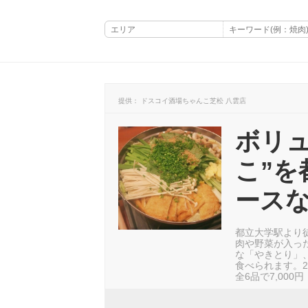
提供： ドスコイ酒場ちゃんこ芝松 八雲店
ボリュ
こ”を
ースな
都立大学駅より
肉や野菜が入っ
な「やきとり」
食べられます。
全6品で7,00