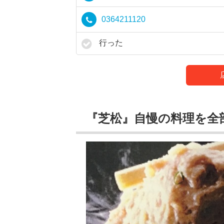
0364211120
行った
『芝松』自慢の料理を全