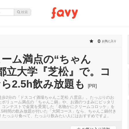
0
お気に入り
ーム満点の“ちゃん
都立大学『芝松』で。コ
ら2.5h飲み放題も
[PR]
徒歩2分の『ドスコイ酒場ちゃんこ芝松 八雲店』。たっぷりのお
たボリューム満点の「ちゃんこ鍋」や、お酒のつまみにピッタリ
、コンテストで金賞を受賞した「名物かにクリームコロッケ」を
2.5時間の飲み放題が付いた「大関コース」なら、ちゃんこ鍋付き
0円！たっぷり食べて、たっぷり飲みたい人にはおすすめですよ。