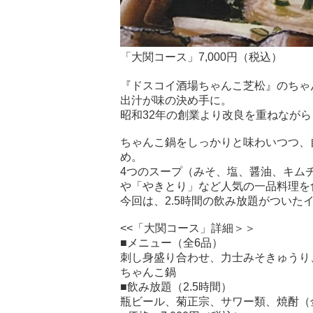
「大関コース」7,000円（税込）
『ドスコイ酒場ちゃんこ芝松』のちゃ
出汁が味の決め手に。
昭和32年の創業より改良を重ねなが
ちゃんこ鍋をしっかりと味わいつつ、
め。
4つのスープ（みそ、塩、醤油、キム
や「やきとり」など人気の一品料理を
今回は、2.5時間の飲み放題がついた
<<「大関コース」詳細＞＞
■メニュー（全6品）
刺し身盛り合わせ、力士みそきゅうり
ちゃんこ鍋
■飲み放題（2.5時間）
瓶ビール、菊正宗、サワー類、焼酎（