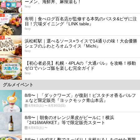
ーメン、海鮮丼、麻辣湯も！
favy
3
有明｜食べログ百名店が監修する本気のパスタ&ピザに注
目！穴場ダイニング『LINK table』
favy
4
浜松町駅｜選べるソース×ライスで14通りの味！大会優勝
シェフのふわとろオムライス『Michi』
favy
5
【初心者必見】札幌・4PLAの『大通バル』を攻略！移動
ゼロでハシゴ飯を楽しむ完全ガイド
favy
グルメイベント
8/8〜｜「ダックワーズ」が復刻！ピスタチオ香るパルフ
ェなど限定販売『ヨックモック青山本店』
8月8日(土) 〜 8月30日(日)
8/8〜｜朝食のオレンジ果皮がビールに！横浜
『2416MARKET』等で限定販売スタート
8月8日(土) 〜
8/6〜｜ゆずぽん酢でさっぱり！大根おろしをのせた夏限