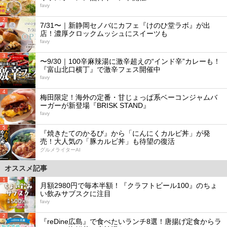
favy
2
7/31〜｜新静岡セノバにカフェ『けのひ堂ラボ』が出
店！濃厚クロックムッシュにスイーツも
favy
3
〜9/30｜100辛麻辣湯に激辛超えの“インド辛”カレーも！
『富山北口横丁』で激辛フェス開催中
favy
4
梅田限定！海外の定番・甘じょっぱ系ベーコンジャムバ
ーガーが新登場『BRISK STAND』
favy
5
『焼きたてのかるび』から「にんにくカルビ丼」が発
売！大人気の「豚カルビ丼」も待望の復活
グルメライターAI
オススメ記事
1
月額2980円で毎本半額！『クラフトビール100』のちょ
い飲みサブスクに注目
favy
2
『reDine広島』で食べたいランチ8選！唐揚げ定食からラ