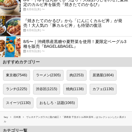
定のカルビ丼を販売『焼きたてのかるび』
8月6日(木) 〜
『焼きたてのかるび』から「にんにくカルビ丼」が発
売！大人気の「豚カルビ丼」も待望の復活
8月6日(木) 〜
8/5〜｜沖縄県産黒糖や夏野菜を使用！夏限定ベーグル3
種を販売『BAGEL&BAGEL』
8月5日(水) 〜
おすすめカテゴリー
東京都(7546)
ラーメン(2305)
肉(2253)
居酒屋(1804)
ランチ(1225)
渋谷区(1215)
焼肉(1138)
カフェ(1130)
スイーツ(1130)
おもしろ・話題(1065)
favy
日本酒
ヴェネチアンガラスに龍の細工！「満寿泉 干支ボトル2024 辰年」はコレクションしたい美ボト
ル
カテゴリ一覧