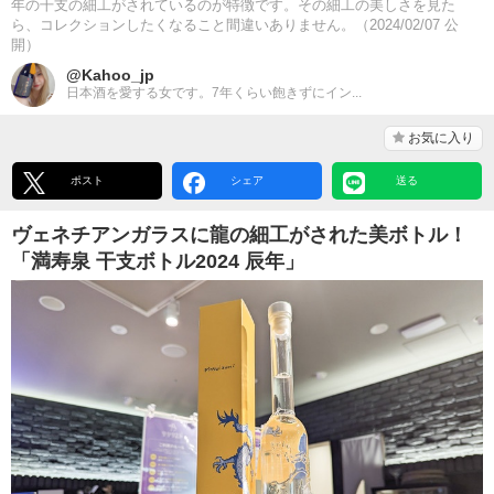
年の干支の細工がされているのが特徴です。その細工の美しさを見た
ら、コレクションしたくなること間違いありません。（2024/02/07 公
開）
@Kahoo_jp
日本酒を愛する女です。7年くらい飽きずにイン...
お気に入り
ポスト
シェア
送る
ヴェネチアンガラスに龍の細工がされた美ボトル！
「満寿泉 干支ボトル2024 辰年」