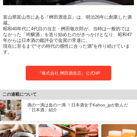
富山県富山市にある『桝田酒造店』は、明治26年に創業した酒
蔵。
昭和40年代に4代目の当主・桝田敬次郎が、当時は一般的では
なかった「吟醸酒」を造り始めたのがきっかけとなり、昭和47
年からは日本酒の鑑評会で金賞の常連に。
現在に至るまで“その時代の感性に合った酒”を作り続けていま
す。
『株式会社 桝田酒造店』公式HP
この連載について
酒の一滴は血の一滴 ！日本酒女子Kahoo_jpが飲んだ
「日本酒」紹介