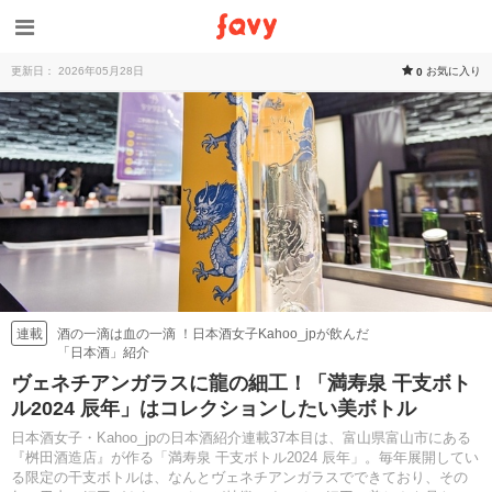
更新日： 2026年05月28日
お気に入り
0
酒の一滴は血の一滴 ！日本酒女子Kahoo_jpが飲んだ
連載
「日本酒」紹介
ヴェネチアンガラスに龍の細工！「満寿泉 干支ボト
ル2024 辰年」はコレクションしたい美ボトル
日本酒女子・Kahoo_jpの日本酒紹介連載37本目は、富山県富山市にある
『桝田酒造店』が作る「満寿泉 干支ボトル2024 辰年」。毎年展開してい
る限定の干支ボトルは、なんとヴェネチアンガラスでできており、その