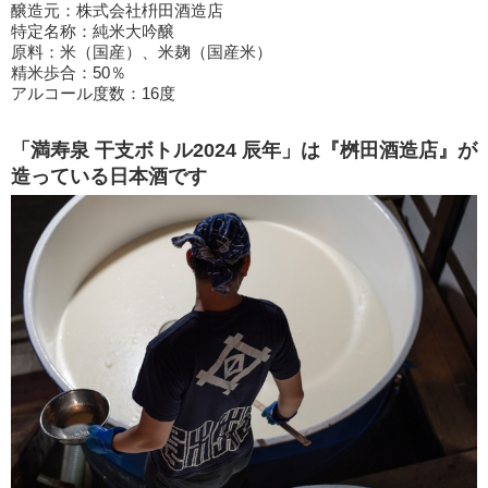
醸造元：株式会社枡田酒造店
特定名称：純米大吟醸
原料：米（国産）、米麹（国産米）
精米歩合：50％
アルコール度数：16度
「満寿泉 干支ボトル2024 辰年」は『桝田酒造店』が
造っている日本酒です