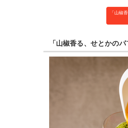
「山椒香
「山椒香る、せとかのパ