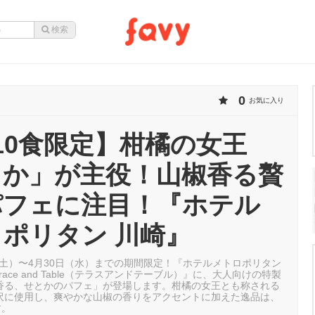
0
お気に入り
10食限定】柑橘の女王
とか」が主役！山椒香る贅
パフェに注目！『ホテル
ポリタン 川崎』
日（土）〜4月30日（水）までの期間限定！『ホテルメトロポリタン
race and Table（テラスアンドテーブル）』に、大人向けの特製
香る、せとかのパフェ」が登場します。柑橘の女王とも称される
沢に使用し、爽やかな山椒の香りをアクセントに加えた逸品は、
す。