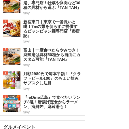
湯」専門店！牡蠣や豚肉など30
種の具材から選ぶ『TAN TAN』
favy
2
新宿東口｜東京で一番長いと
噂！7mの麺を切らずに提供す
るビャンビャン麺専門店『秦唐
記』
favy
3
富山｜一度食べたらやみつき！
麻辣湯は具材50種から自由にカ
スタム可能『TAN TAN』
favy
4
月額2980円で毎本半額！『クラ
フトビール100』のちょい飲み
サブスクに注目
favy
5
『reDine広島』で食べたいラン
チ8選！唐揚げ定食からラーメ
ン、海鮮丼、麻辣湯も！
favy
グルメイベント