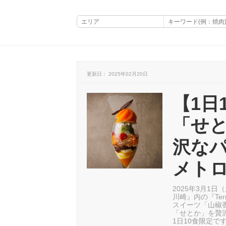
更新日： 2025年02月20日
【1日
「せ
沢な
メトロ
2025年3月1
川崎』内の『Ter
スイーツ「山椒
「せとか」を贅
1日10食限定で