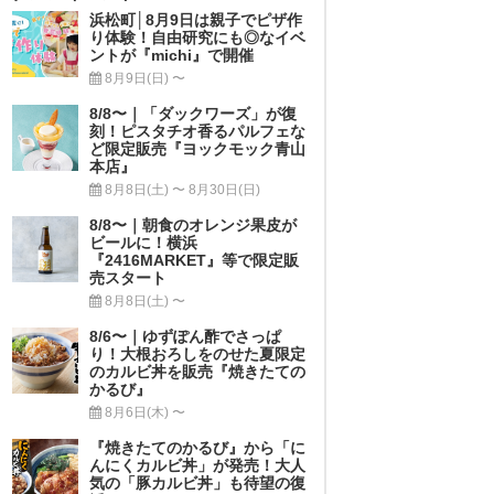
浜松町│8月9日は親子でピザ作
り体験！自由研究にも◎なイベ
ントが『michi』で開催
8月9日(日) 〜
8/8〜｜「ダックワーズ」が復
刻！ピスタチオ香るパルフェな
ど限定販売『ヨックモック青山
本店』
8月8日(土) 〜 8月30日(日)
8/8〜｜朝食のオレンジ果皮が
ビールに！横浜
『2416MARKET』等で限定販
売スタート
8月8日(土) 〜
8/6〜｜ゆずぽん酢でさっぱ
り！大根おろしをのせた夏限定
のカルビ丼を販売『焼きたての
かるび』
8月6日(木) 〜
『焼きたてのかるび』から「に
んにくカルビ丼」が発売！大人
気の「豚カルビ丼」も待望の復