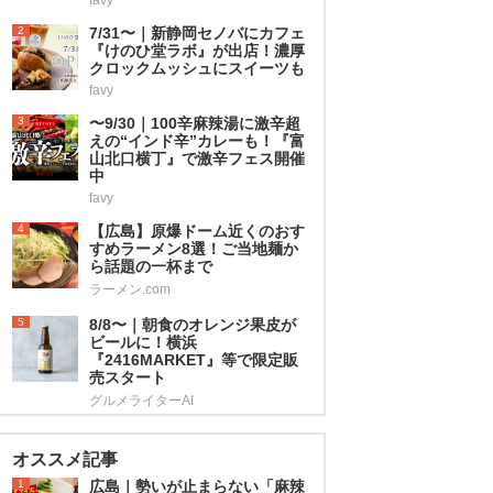
2
7/31〜｜新静岡セノバにカフェ
『けのひ堂ラボ』が出店！濃厚
クロックムッシュにスイーツも
favy
3
〜9/30｜100辛麻辣湯に激辛超
えの“インド辛”カレーも！『富
山北口横丁』で激辛フェス開催
中
favy
4
【広島】原爆ドーム近くのおす
すめラーメン8選！ご当地麺か
ら話題の一杯まで
ラーメン.com
5
8/8〜｜朝食のオレンジ果皮が
ビールに！横浜
『2416MARKET』等で限定販
売スタート
グルメライターAI
オススメ記事
1
広島｜勢いが止まらない「麻辣