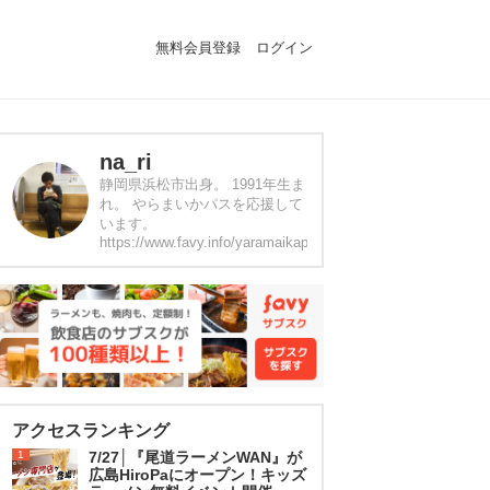
無料会員登録
ログイン
na_ri
静岡県浜松市出身。 1991年生ま
れ。 やらまいかパスを応援して
います。
https://www.favy.info/yaramaikapass/lp01
アクセスランキング
1
7/27│『尾道ラーメンWAN』が
広島HiroPaにオープン！キッズ