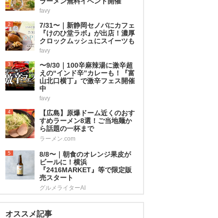
ラーメン無料イベント開催
favy
2
7/31〜｜新静岡セノバにカフェ
『けのひ堂ラボ』が出店！濃厚
クロックムッシュにスイーツも
favy
3
〜9/30｜100辛麻辣湯に激辛超
えの“インド辛”カレーも！『富
山北口横丁』で激辛フェス開催
中
favy
4
【広島】原爆ドーム近くのおす
すめラーメン8選！ご当地麺か
ら話題の一杯まで
ラーメン.com
5
8/8〜｜朝食のオレンジ果皮が
ビールに！横浜
『2416MARKET』等で限定販
売スタート
グルメライターAI
オススメ記事