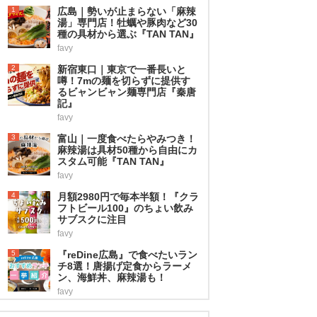
1
広島｜勢いが止まらない「麻辣
湯」専門店！牡蠣や豚肉など30
種の具材から選ぶ『TAN TAN』
favy
2
新宿東口｜東京で一番長いと
噂！7mの麺を切らずに提供す
るビャンビャン麺専門店『秦唐
記』
favy
3
富山｜一度食べたらやみつき！
麻辣湯は具材50種から自由にカ
スタム可能『TAN TAN』
favy
4
月額2980円で毎本半額！『クラ
フトビール100』のちょい飲み
サブスクに注目
favy
5
『reDine広島』で食べたいラン
チ8選！唐揚げ定食からラーメ
ン、海鮮丼、麻辣湯も！
favy