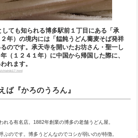
としても知られる博多駅前１丁目にある「承
４２年）の境内には「饂飩うどん蕎麦そば発祥
いるのです。承天寺を開いたお坊さん・聖一し
２年（１２４１年）に中国から帰国した際に、
いわれます。
chishiki17.html
えば『かろのうろん』
れる有名店。1882年創業の博多の老舗うどん屋。
呼ぶのです。博多うどんなのでコシが弱いのが特徴。