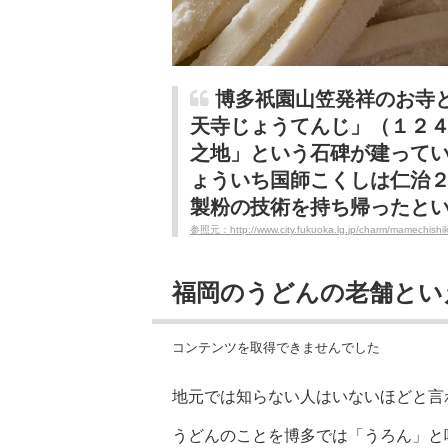
博多祇園山笠発祥のお寺
天寺じょうてんじ」（１２
之地」という石碑が建って
ょういち国師こくしは仁治
製粉の技術を持ち帰ったと
参照元：http://www.city.fukuoka.lg.jp/charm/mamechishiki/
福岡のうどんの老舗とい
コンテンツを取得できませんでした
地元では知らない人はいないほどと言わ
うどんのことを博多では「うろん」と