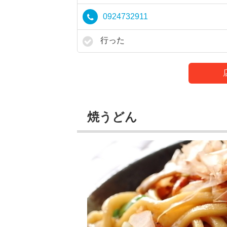
0924732911
行った
焼うどん