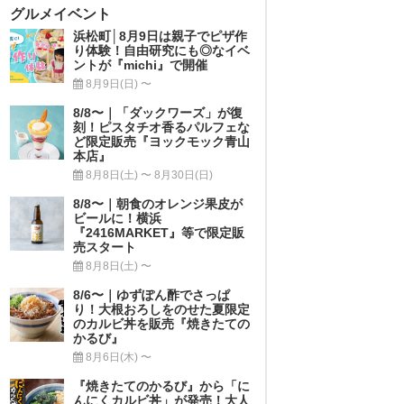
グルメイベント
浜松町│8月9日は親子でピザ作
り体験！自由研究にも◎なイベ
ントが『michi』で開催
8月9日(日) 〜
8/8〜｜「ダックワーズ」が復
刻！ピスタチオ香るパルフェな
ど限定販売『ヨックモック青山
本店』
8月8日(土) 〜 8月30日(日)
8/8〜｜朝食のオレンジ果皮が
ビールに！横浜
『2416MARKET』等で限定販
売スタート
8月8日(土) 〜
8/6〜｜ゆずぽん酢でさっぱ
り！大根おろしをのせた夏限定
のカルビ丼を販売『焼きたての
かるび』
8月6日(木) 〜
『焼きたてのかるび』から「に
んにくカルビ丼」が発売！大人