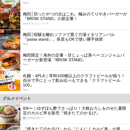
favy
2
梅田│切ったやつの次はこれ。極みのてりやきバーガーが
『BRISK STAND』の新定番！
favyグルメニュース
3
梅田│喧騒を離れソファで寛ぐ穴場イタリアンバル
『pasta stand』。長居もOKで使い勝手抜群
favy
4
梅田限定！海外の定番・甘じょっぱ系ベーコンジャムバ
ーガーが新登場『BRISK STAND』
favy
5
札幌・4PLA｜常時100種以上のクラフトビールが揃う！
自分で手にとって飲み比べもできる『クラフトビール
100』
favy
グルメイベント
8/6〜｜ゆずぽん酢でさっぱり！大根おろしをのせた夏限
定のカルビ丼を販売『焼きたてのかるび』
8月6日(木) 〜
『焼きたてのかるび』から「にんにくカルビ丼」が発