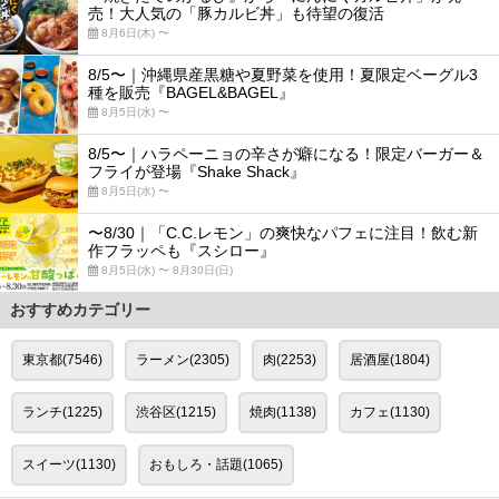
売！大人気の「豚カルビ丼」も待望の復活
8月6日(木) 〜
8/5〜｜沖縄県産黒糖や夏野菜を使用！夏限定ベーグル3
種を販売『BAGEL&BAGEL』
8月5日(水) 〜
8/5〜｜ハラペーニョの辛さが癖になる！限定バーガー＆
フライが登場『Shake Shack』
8月5日(水) 〜
〜8/30｜「C.C.レモン」の爽快なパフェに注目！飲む新
作フラッペも『スシロー』
8月5日(水) 〜 8月30日(日)
おすすめカテゴリー
東京都(7546)
ラーメン(2305)
肉(2253)
居酒屋(1804)
ランチ(1225)
渋谷区(1215)
焼肉(1138)
カフェ(1130)
スイーツ(1130)
おもしろ・話題(1065)