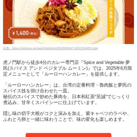
出典：https://prtimes.jp/main/html/rd/p/000000047.000100405.html
虎ノ門駅から徒歩4分のカレー専門店『Spice and Vegetable 夢
民(スパイス アンド ベジタブル ムーミン)』では、2025年6月限
定メニューとして「ルーローハンカレー」を提供します。
「ルーローハンカレー」は、台湾の定番料理・魯肉飯と夢民の
スパイス技を掛け合わせた一皿。
秘伝のスパイスで炒めた豚肉を、日本和紅茶“至誠”でじっくり
煮込み、甘辛くスパイシーに仕上げています。
隠し味の切干大根がコクと深みを加え、紫キャベツのラペや、
ふわとろ卵と一緒に味わうことで、味の変化も楽しめます。