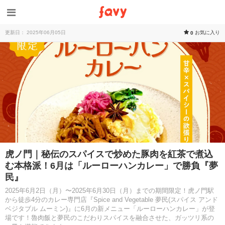
更新日： 2025年06月05日
お気に入り
0
虎ノ門｜秘伝のスパイスで炒めた豚肉を紅茶で煮込
む本格派！6月は「ルーローハンカレー」で勝負『夢
⺠』
2025年6月2日（月）〜2025年6月30日（月）までの期間限定！虎ノ門駅
から徒歩4分のカレー専門店『Spice and Vegetable 夢民(スパイス アンド
ベジタブル ムーミン)』に6月の新メニュー「ルーローハンカレー」が登
場です！魯肉飯と夢民のこだわりスパイスを融合させた、ガッツリ系の