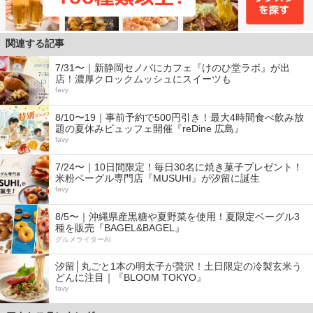
関連する記事
7/31〜｜新静岡セノバにカフェ『けのひ堂ラボ』が出
店！濃厚クロックムッシュにスイーツも
favy
8/10〜19｜事前予約で500円引き！最大4時間食べ飲み放
題の夏休みビュッフェ開催『reDine 広島』
favy
7/24〜｜10日間限定！毎日30名に焼き菓子プレゼント！
米粉ベーグル専門店『MUSUHI』が汐留に誕生
favy
8/5〜｜沖縄県産黒糖や夏野菜を使用！夏限定ベーグル3
種を販売『BAGEL&BAGEL』
グルメライターAI
汐留│丸ごと1本の明太子が贅沢！土日限定の冷製玄米う
どんに注目｜『BLOOM TOKYO』
favy