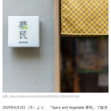
出典：https://prtimes.jp/main/html/rd/p/000000047.000100405.html
2025年6月2日（月）より、『Spice and Vegetable 夢民』で販売