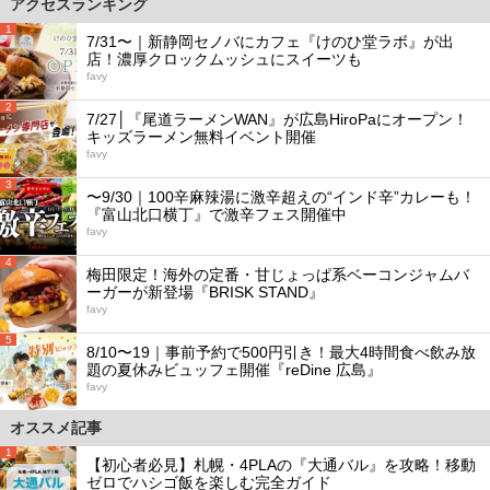
アクセスランキング
1
7/31〜｜新静岡セノバにカフェ『けのひ堂ラボ』が出
店！濃厚クロックムッシュにスイーツも
favy
2
7/27│『尾道ラーメンWAN』が広島HiroPaにオープン！
キッズラーメン無料イベント開催
favy
3
〜9/30｜100辛麻辣湯に激辛超えの“インド辛”カレーも！
『富山北口横丁』で激辛フェス開催中
favy
4
梅田限定！海外の定番・甘じょっぱ系ベーコンジャムバ
ーガーが新登場『BRISK STAND』
favy
5
8/10〜19｜事前予約で500円引き！最大4時間食べ飲み放
題の夏休みビュッフェ開催『reDine 広島』
favy
オススメ記事
1
【初心者必見】札幌・4PLAの『大通バル』を攻略！移動
ゼロでハシゴ飯を楽しむ完全ガイド