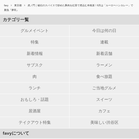
favy
東京都
虎ノ門｜秘伝のスパイスで炒めた豚肉を紅茶で煮込む本格派！6月は「ルーローハンカレー」で
勝負『夢⺠』
カテゴリ一覧
グルメイベント
今日は何の日
特集
連載
新着情報
新着店舗
サブスク
ラーメン
肉
食べ放題
ランチ
ご当地グルメ
おもしろ・話題
スイーツ
居酒屋
カフェ
テイクアウト特集
美味しい渋谷区
favyについて