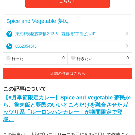
こちら！
Spice and Vegetable 夢⺠
東京都港区西新橋2-13-3 ⻄新橋2丁⽬ビル1F
0362054343
0
0
行った
行きたい
店舗の詳細はこちら
この記事について
【6月季節限定カレー】Spice and Vegetable 夢民か
ら、魯肉飯と夢民のいいところだけを融合させたガ
ッツリ系「ルーロンハンカレー」が期間限定で登
場。
この記事は、上記プレスリリースを元にAIを使用して作成され