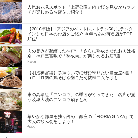
人気お花見スポット『上野公園』内で桜を見ながらラン
チが楽しめるお店をご紹介！
【2016年版】｢アジアのベストレストラン50｣にランク
インした日本のお店をご紹介!今年もあの有名店がTOP
順位!
肉の旨みが凝縮した神戸牛！さらに熟成させたお肉は格
別！神戸三宮駅で「熟成肉」が楽しめるお店3選
kwei
【明治神宮編】参拝ついでにぜひ寄りたい蕎麦屋5選！
ゴロゴロ肉の鶏そばや歯ごたえ抜群二八そばも
東の高級魚「アンコウ」の季節がやってきた！名店が揃
う茨城大洗のアンコウ鍋まとめ！
華やかな部屋を独り占め！銀座の『FIORIA GINZA』で
大人の飲み会をしよう！
favy