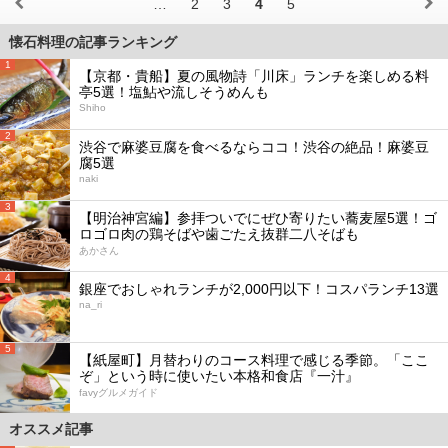
…
2
3
4
5
懐石料理の記事ランキング
1
【京都・貴船】夏の風物詩「川床」ランチを楽しめる料
亭5選！塩鮎や流しそうめんも
Shiho
2
渋谷で麻婆豆腐を食べるならココ！渋谷の絶品！麻婆豆
腐5選
naki
3
【明治神宮編】参拝ついでにぜひ寄りたい蕎麦屋5選！ゴ
ロゴロ肉の鶏そばや歯ごたえ抜群二八そばも
あかさん
4
銀座でおしゃれランチが2,000円以下！コスパランチ13選
na_ri
5
【紙屋町】月替わりのコース料理で感じる季節。「ここ
ぞ」という時に使いたい本格和食店『一汁』
favyグルメガイド
オススメ記事