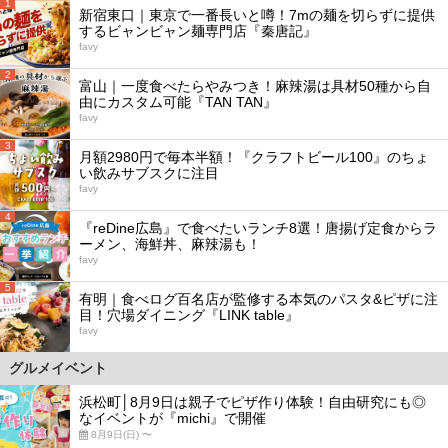
1
新宿東口｜東京で一番長いと噂！7mの麺を切らずに提供
するビャンビャン麺専門店『秦唐記』
favy
2
富山｜一度食べたらやみつき！麻辣湯は具材50種から自
由にカスタム可能『TAN TAN』
favy
3
月額2980円で毎本半額！『クラフトビール100』のちょ
い飲みサブスクに注目
favy
4
『reDine広島』で食べたいランチ8選！唐揚げ定食からラ
ーメン、海鮮丼、麻辣湯も！
favy
5
有明｜食べログ百名店が監修する本気のパスタ&ピザに注
目！穴場ダイニング『LINK table』
favy
グルメイベント
浜松町│8月9日は親子でピザ作り体験！自由研究にも◎
なイベントが『michi』で開催
8月9日(日) 〜