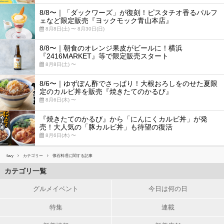
8/8〜｜「ダックワーズ」が復刻！ピスタチオ香るパルフ
ェなど限定販売『ヨックモック青山本店』
8月8日(土) 〜 8月30日(日)
8/8〜｜朝食のオレンジ果皮がビールに！横浜
『2416MARKET』等で限定販売スタート
8月8日(土) 〜
8/6〜｜ゆずぽん酢でさっぱり！大根おろしをのせた夏限
定のカルビ丼を販売『焼きたてのかるび』
8月6日(木) 〜
『焼きたてのかるび』から「にんにくカルビ丼」が発
売！大人気の「豚カルビ丼」も待望の復活
8月6日(木) 〜
favy
カテゴリー
懐石料理に関する記事
カテゴリ一覧
グルメイベント
今日は何の日
特集
連載