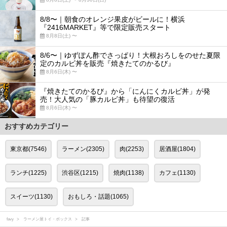
8/8〜｜朝食のオレンジ果皮がビールに！横浜
『2416MARKET』等で限定販売スタート
8月8日(土) 〜
8/6〜｜ゆずぽん酢でさっぱり！大根おろしをのせた夏限
定のカルビ丼を販売『焼きたてのかるび』
8月6日(木) 〜
『焼きたてのかるび』から「にんにくカルビ丼」が発
売！大人気の「豚カルビ丼」も待望の復活
8月6日(木) 〜
おすすめカテゴリー
東京都(7546)
ラーメン(2305)
肉(2253)
居酒屋(1804)
ランチ(1225)
渋谷区(1215)
焼肉(1138)
カフェ(1130)
スイーツ(1130)
おもしろ・話題(1065)
favy
ラーメン屋トイ・ボックス
記事