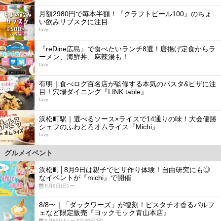
2
月額2980円で毎本半額！『クラフトビール100』のちょ
い飲みサブスクに注目
favy
3
『reDine広島』で食べたいランチ8選！唐揚げ定食からラ
ーメン、海鮮丼、麻辣湯も！
favy
4
有明｜食べログ百名店が監修する本気のパスタ&ピザに注
目！穴場ダイニング『LINK table』
favy
5
浜松町駅｜選べるソース×ライスで14通りの味！大会優勝
シェフのふわとろオムライス『Michi』
favy
グルメイベント
浜松町│8月9日は親子でピザ作り体験！自由研究にも◎
なイベントが『michi』で開催
8月9日(日) 〜
8/8〜｜「ダックワーズ」が復刻！ピスタチオ香るパルフ
ェなど限定販売『ヨックモック青山本店』
8月8日(土) 〜 8月30日(日)