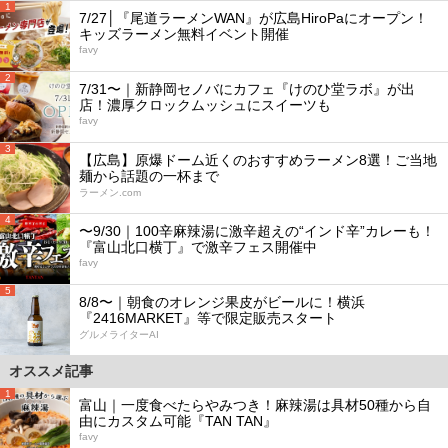
1
7/27│『尾道ラーメンWAN』が広島HiroPaにオープン！
キッズラーメン無料イベント開催
favy
2
7/31〜｜新静岡セノバにカフェ『けのひ堂ラボ』が出
店！濃厚クロックムッシュにスイーツも
favy
3
【広島】原爆ドーム近くのおすすめラーメン8選！ご当地
麺から話題の一杯まで
ラーメン.com
4
〜9/30｜100辛麻辣湯に激辛超えの“インド辛”カレーも！
『富山北口横丁』で激辛フェス開催中
favy
5
8/8〜｜朝食のオレンジ果皮がビールに！横浜
『2416MARKET』等で限定販売スタート
グルメライターAI
オススメ記事
1
富山｜一度食べたらやみつき！麻辣湯は具材50種から自
由にカスタム可能『TAN TAN』
favy