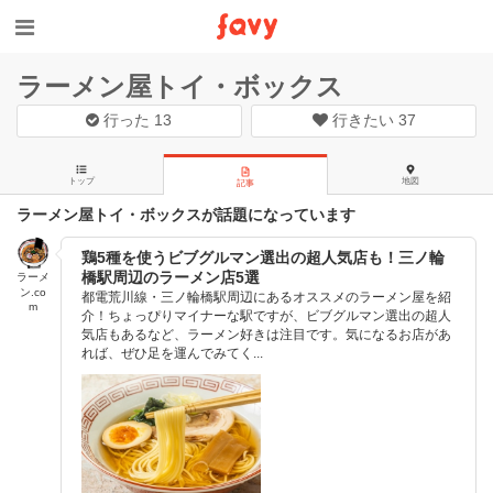
ラーメン屋トイ・ボックス
行った
13
行きたい
37
トップ
地図
記事
ラーメン屋トイ・ボックスが話題になっています
鶏5種を使うビブグルマン選出の超人気店も！三ノ輪
橋駅周辺のラーメン店5選
ラーメ
ン.co
都電荒川線・三ノ輪橋駅周辺にあるオススメのラーメン屋を紹
m
介！ちょっぴりマイナーな駅ですが、ビブグルマン選出の超人
気店もあるなど、ラーメン好きは注目です。気になるお店があ
れば、ぜひ足を運んでみてく...