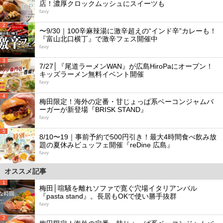
店！濃厚クロックムッシュにスイーツも
favy
2
〜9/30｜100辛麻辣湯に激辛超えの“インド辛”カレーも！
『富山北口横丁』で激辛フェス開催中
favy
3
7/27│『尾道ラーメンWAN』が広島HiroPaにオープン！
キッズラーメン無料イベント開催
favy
4
梅田限定！海外の定番・甘じょっぱ系ベーコンジャムバ
ーガーが新登場『BRISK STAND』
favy
5
8/10〜19｜事前予約で500円引き！最大4時間食べ飲み放
題の夏休みビュッフェ開催『reDine 広島』
favy
オススメ記事
1
梅田│喧騒を離れソファで寛ぐ穴場イタリアンバル
『pasta stand』。長居もOKで使い勝手抜群
favy
2