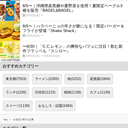
8/5〜｜沖縄県産黒糖や夏野菜を使用！夏限定ベーグル3
種を販売『BAGEL&BAGEL』
8月5日(水) 〜
8/5〜｜ハラペーニョの辛さが癖になる！限定バーガー＆
フライが登場『Shake Shack』
8月5日(水) 〜
〜8/30｜「C.C.レモン」の爽快なパフェに注目！飲む新
作フラッペも『スシロー』
8月5日(水) 〜 8月30日(日)
おすすめカテゴリー
東京都(7553)
ラーメン(2305)
肉(2252)
居酒屋(1804)
ランチ(1226)
渋谷区(1215)
焼肉(1138)
カフェ(1130)
スイーツ(1130)
おもしろ・話題(1064)
favy
お花見に関する記事