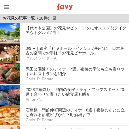
お花見の記事一覧（18件）
【代々木公園】お花見やピクニックにオススメなテイク
アウトグルメ7選！
3/9〜｜銀座『ビヤホールライオン』が桜色に！日本最
古の空間でお手軽「お花見ビヤホール」
グルメライターAI
隅田公園近くのディナー7選。夜桜の季節も立ち寄りや
すいレストランを紹介
Chris･P･Potato
2026年最新版｜都内の夜桜・ライトアップスポット20
選！合わせて寄りたい飲食店も紹介
Ameri･*:.
石島橋・門前仲町周辺のディナー8選｜夜桜のあとに立
ち寄れる薪窯ピザから下町酒場まで
Chris･P･Potato