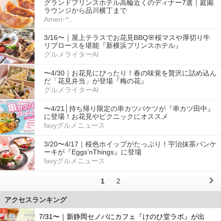
グランドプリンスホテル高輪近くのディナー7選｜庭園
ラウンジから品川横丁まで
Ameri･*:.
3/16〜｜屋上テラスでお花見BBQ🌸桜マスや厚切り牛
リブロースを堪能『新横浜プリンスホテル』
グルメライターAI
〜4/30｜お花見にぴったり！春の味覚を贅沢に詰め込ん
だ「花見弁当」が登場『梅の花』
グルメライターAI
〜4/21│持ち帰り限定の串カツバケツが『串カツ田中』
に登場！お花見やピクニックにオススメ
favyグルメニュース
3/20〜4/17｜桜色ホイップがたっぷり！宇治抹茶パンケ
ーキが『Eggs’nThings』に登場
favyグルメニュース
1
2
アクセスランキング
1
7/31〜｜新静岡セノバにカフェ『けのひ堂ラボ』が出