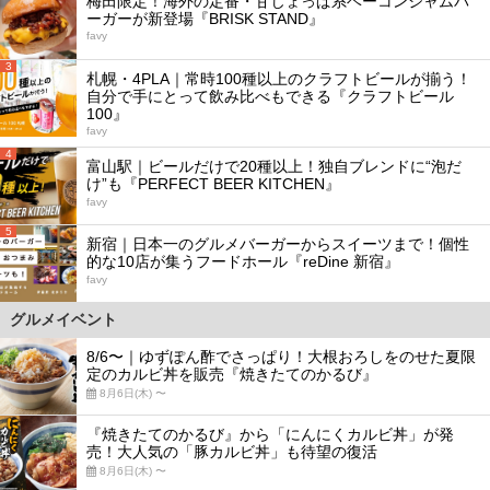
梅田限定！海外の定番・甘じょっぱ系ベーコンジャムバ
ーガーが新登場『BRISK STAND』
favy
3
札幌・4PLA｜常時100種以上のクラフトビールが揃う！
自分で手にとって飲み比べもできる『クラフトビール
100』
favy
4
富山駅｜ビールだけで20種以上！独自ブレンドに“泡だ
け”も『PERFECT BEER KITCHEN』
favy
5
新宿｜日本一のグルメバーガーからスイーツまで！個性
的な10店が集うフードホール『reDine 新宿』
favy
グルメイベント
8/6〜｜ゆずぽん酢でさっぱり！大根おろしをのせた夏限
定のカルビ丼を販売『焼きたてのかるび』
8月6日(木) 〜
『焼きたてのかるび』から「にんにくカルビ丼」が発
売！大人気の「豚カルビ丼」も待望の復活
8月6日(木) 〜