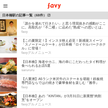
日本橋駅の記事一覧（68件）
「誰かを連れて行きたい」と思う理屈抜きの感動がここ
に。高取氏が『不二楼』に込めた"熟成"への思いとは。
favy
【この夏限定！】インスタ映え必至！新感覚スイーツ
「スノードームケーキ」が日本橋『ロイヤルパークホテ
ル』に登場！
favyグルメニュース
【日本橋】海老やカニ、海の幸にこだわったタイ料理が
食べられるお店5選
sarururu
【八重洲】A5ランク米沢牛のステーキを堪能！鉄板焼
専門店ならではの焼きで豪華食材を楽しむ『雅亭』
favy
【日本橋】あの『KINTAN』が3月31日に新業態"肉割
烹"をオープン
favyグルメニュース