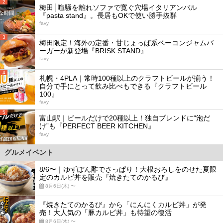
2
梅田│喧騒を離れソファで寛ぐ穴場イタリアンバル
『pasta stand』。長居もOKで使い勝手抜群
favy
3
梅田限定！海外の定番・甘じょっぱ系ベーコンジャムバ
ーガーが新登場『BRISK STAND』
favy
4
札幌・4PLA｜常時100種以上のクラフトビールが揃う！
自分で手にとって飲み比べもできる『クラフトビール
100』
favy
5
富山駅｜ビールだけで20種以上！独自ブレンドに“泡だ
け”も『PERFECT BEER KITCHEN』
favy
グルメイベント
8/6〜｜ゆずぽん酢でさっぱり！大根おろしをのせた夏限
定のカルビ丼を販売『焼きたてのかるび』
8月6日(木) 〜
『焼きたてのかるび』から「にんにくカルビ丼」が発
売！大人気の「豚カルビ丼」も待望の復活
8月6日(木) 〜