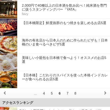
2,000円で40種以上の日本酒を飲み比べ！純米酒を専門
に扱うスタンディングバー『YATA』
favy
【日本橋限定】鮮度抜群のもつ焼きを楽しめるお店5選
海外の有名店から日本人のために作られたピザも！日本
橋のいま食べるべきピザ5選
美味しい小籠包を日本橋で食べよう！オススメのお店5
選
【日本橋】こだわりのスパイスを使った本格インドカレ
ーが食べられるお店5選
…
4
5
6
7
8
アクセスランキング
1