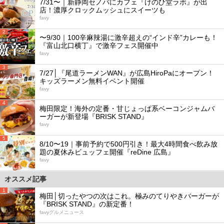
7/31〜｜新静岡セノバにカフェ『けのひ堂ラボ』が出
店！濃厚クロックムッシュにスイーツも
favy
2
〜9/30｜100辛麻辣湯に激辛超えの“インド辛”カレーも！
『富山北口横丁』で激辛フェス開催中
favy
3
7/27│『尾道ラーメンWAN』が広島HiroPaにオープン！
キッズラーメン無料イベント開催
favy
4
梅田限定！海外の定番・甘じょっぱ系ベーコンジャムバ
ーガーが新登場『BRISK STAND』
favy
5
8/10〜19｜事前予約で500円引き！最大4時間食べ飲み放
題の夏休みビュッフェ開催『reDine 広島』
favy
オススメ記事
1
梅田│切ったやつの次はこれ。極みのてりやきバーガーが
『BRISK STAND』の新定番！
favyグルメニュース