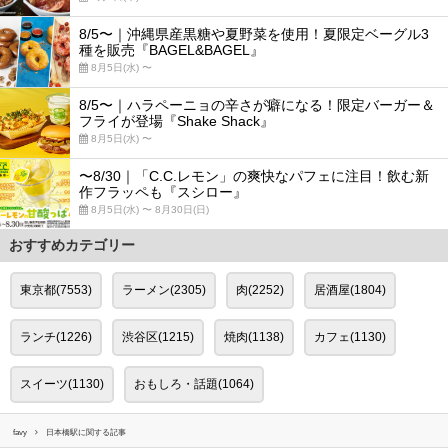
8/5〜｜沖縄県産黒糖や夏野菜を使用！夏限定ベーグル3
種を販売『BAGEL&BAGEL』
8月5日(水) 〜
8/5〜｜ハラペーニョの辛さが癖になる！限定バーガー＆
フライが登場『Shake Shack』
8月5日(水) 〜
〜8/30｜「C.C.レモン」の爽快なパフェに注目！飲む新
作フラッペも『スシロー』
8月5日(水) 〜 8月30日(日)
おすすめカテゴリー
東京都(7553)
ラーメン(2305)
肉(2252)
居酒屋(1804)
ランチ(1226)
渋谷区(1215)
焼肉(1138)
カフェ(1130)
スイーツ(1130)
おもしろ・話題(1064)
favy
日本橋駅に関する記事