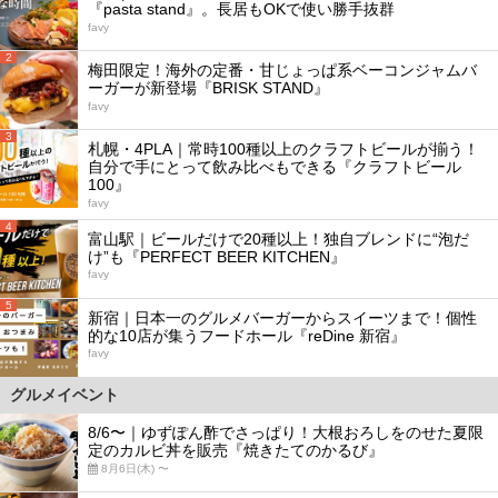
『pasta stand』。長居もOKで使い勝手抜群
favy
2
梅田限定！海外の定番・甘じょっぱ系ベーコンジャムバ
ーガーが新登場『BRISK STAND』
favy
3
札幌・4PLA｜常時100種以上のクラフトビールが揃う！
自分で手にとって飲み比べもできる『クラフトビール
100』
favy
4
富山駅｜ビールだけで20種以上！独自ブレンドに“泡だ
け”も『PERFECT BEER KITCHEN』
favy
5
新宿｜日本一のグルメバーガーからスイーツまで！個性
的な10店が集うフードホール『reDine 新宿』
favy
グルメイベント
8/6〜｜ゆずぽん酢でさっぱり！大根おろしをのせた夏限
定のカルビ丼を販売『焼きたてのかるび』
8月6日(木) 〜