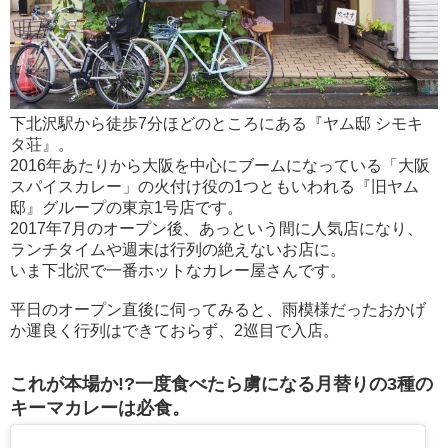
下北沢駅から徒歩7分ほどのところにある『ヤム邸 シモキ
タ荘』。
2016年あたりから大阪を中心にブームになっている「大阪
スパイスカレー」の火付け役の1つともいわれる『旧ヤム
邸』グループの東京1号店です。
2017年7月のオープン後、あっという間に人気店になり、
ランチタイムや週末は行列の絶えないお店に。
いま下北沢で一番ホットなカレー屋さんです。
平日のオープン直後に伺ってみると、雨模様だったおかげ
か運良く行列はできておらず、2巡目で入店。
これが本場か!?一度食べたら虜になる月替りの3種の
キーマカレーは必食。