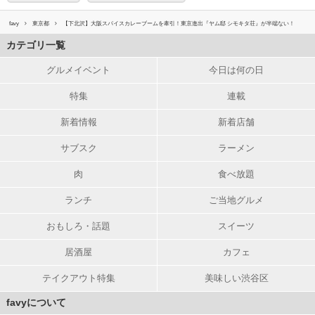
favy
東京都
【下北沢】大阪スパイスカレーブームを牽引！東京進出『ヤム邸 シモキタ荘』が半端ない！
カテゴリ一覧
グルメイベント
今日は何の日
特集
連載
新着情報
新着店舗
サブスク
ラーメン
肉
食べ放題
ランチ
ご当地グルメ
おもしろ・話題
スイーツ
居酒屋
カフェ
テイクアウト特集
美味しい渋谷区
favyについて