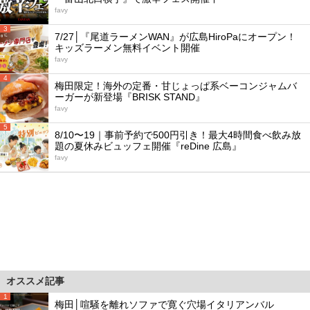
favy
3
7/27│『尾道ラーメンWAN』が広島HiroPaにオープン！
キッズラーメン無料イベント開催
favy
4
梅田限定！海外の定番・甘じょっぱ系ベーコンジャムバ
ーガーが新登場『BRISK STAND』
favy
5
8/10〜19｜事前予約で500円引き！最大4時間食べ飲み放
題の夏休みビュッフェ開催『reDine 広島』
favy
オススメ記事
1
梅田│喧騒を離れソファで寛ぐ穴場イタリアンバル