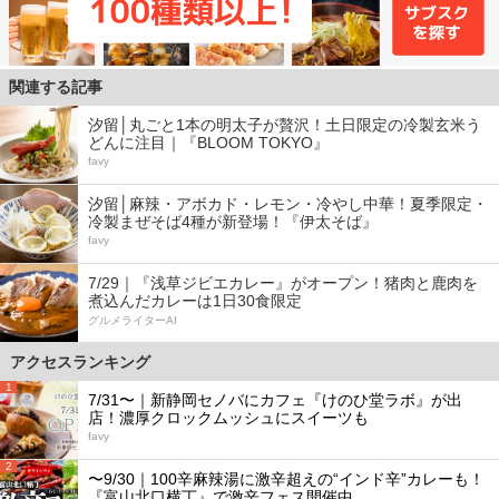
関連する記事
汐留│丸ごと1本の明太子が贅沢！土日限定の冷製玄米う
どんに注目｜『BLOOM TOKYO』
favy
汐留│麻辣・アボカド・レモン・冷やし中華！夏季限定・
冷製まぜそば4種が新登場！『伊太そば』
favy
7/29｜『浅草ジビエカレー』がオープン！猪肉と鹿肉を
煮込んだカレーは1日30食限定
グルメライターAI
アクセスランキング
1
7/31〜｜新静岡セノバにカフェ『けのひ堂ラボ』が出
店！濃厚クロックムッシュにスイーツも
favy
2
〜9/30｜100辛麻辣湯に激辛超えの“インド辛”カレーも！
『富山北口横丁』で激辛フェス開催中