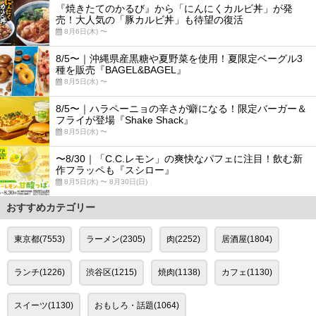
『焼きたてのかるび』から「にんにくカルビ丼」が発
売！大人気の「豚カルビ丼」も待望の復活
8月6日(木) 〜
8/5〜｜沖縄県産黒糖や夏野菜を使用！夏限定ベーグル3
種を販売『BAGEL&BAGEL』
8月5日(水) 〜
8/5〜｜ハラペーニョの辛さが癖になる！限定バーガー＆
フライが登場『Shake Shack』
8月5日(水) 〜
〜8/30｜「C.C.レモン」の爽快なパフェに注目！飲む新
作フラッペも『スシロー』
8月5日(水) 〜 8月30日(日)
おすすめカテゴリー
東京都(7553)
ラーメン(2305)
肉(2252)
居酒屋(1804)
ランチ(1226)
渋谷区(1215)
焼肉(1138)
カフェ(1130)
スイーツ(1130)
おもしろ・話題(1064)