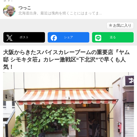
つっこ
北海道出身。最近は塊肉を焼くことにはまってま...
お気に入り
ポスト
シェア
送る
大阪からきたスパイスカレーブームの重要店『ヤム
邸 シモキタ荘』カレー激戦区“下北沢”で早くも人
気！