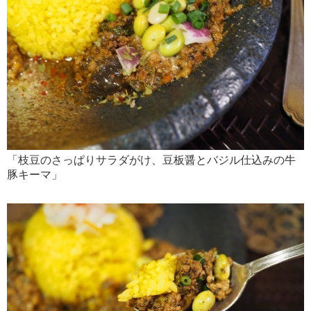
「枝豆のさっぱりサラダがけ、豆板醤とバジル仕込みの牛
豚キーマ」