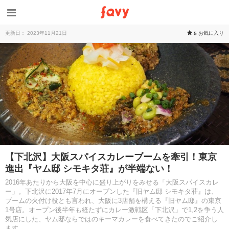
更新日： 2023年11月21日
お気に入り
5
【下北沢】大阪スパイスカレーブームを牽引！東京
進出『ヤム邸 シモキタ荘』が半端ない！
2016年あたりから大阪を中心に盛り上がりをみせる「大阪スパイスカレ
ー」。下北沢に2017年7月にオープンした『旧ヤム邸 シモキタ荘』は、
ブームの火付け役とも言われ、大阪に3店舗を構える『旧ヤム邸』の東京
1号店。オープン後半年も経たずにカレー激戦区「下北沢」で1,2を争う人
気店にした、ヤム邸ならではのキーマカレーを食べてきたのでご紹介し
ます。