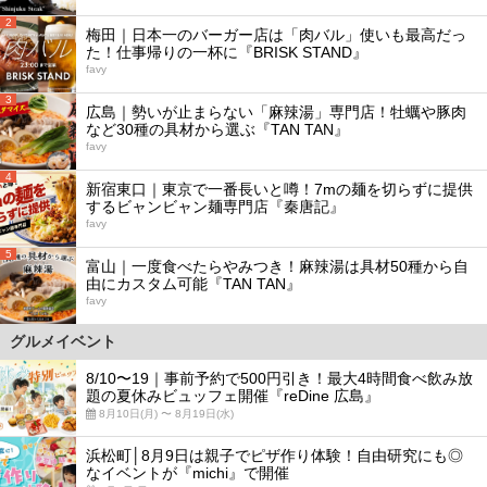
2
梅田｜日本一のバーガー店は「肉バル」使いも最高だっ
た！仕事帰りの一杯に『BRISK STAND』
favy
3
広島｜勢いが止まらない「麻辣湯」専門店！牡蠣や豚肉
など30種の具材から選ぶ『TAN TAN』
favy
4
新宿東口｜東京で一番長いと噂！7mの麺を切らずに提供
するビャンビャン麺専門店『秦唐記』
favy
5
富山｜一度食べたらやみつき！麻辣湯は具材50種から自
由にカスタム可能『TAN TAN』
favy
グルメイベント
8/10〜19｜事前予約で500円引き！最大4時間食べ飲み放
題の夏休みビュッフェ開催『reDine 広島』
8月10日(月) 〜 8月19日(水)
浜松町│8月9日は親子でピザ作り体験！自由研究にも◎
なイベントが『michi』で開催