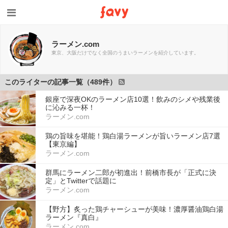
ラーメン.com
東京、大阪だけでなく全国のうまいラーメンを紹介しています。
このライターの記事一覧（489件）
銀座で深夜OKのラーメン店10選！飲みのシメや残業後
に沁みる一杯！
ラーメン.com
鶏の旨味を堪能！鶏白湯ラーメンが旨いラーメン店7選
【東京編】
ラーメン.com
群馬にラーメン二郎が初進出！前橋市長が「正式に決
定」とTwitterで話題に
ラーメン.com
【野方】炙った鶏チャーシューが美味！濃厚醤油鶏白湯
ラーメン『真白』
ラーメン.com