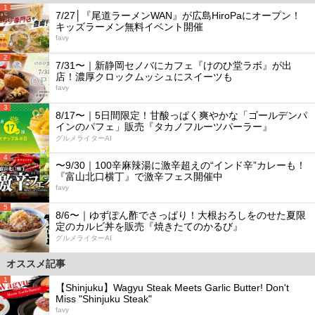
1
7/27│『尾道ラーメンWAN』が広島HiroPaにオープン！
キッズラーメン無料イベント開催
favy
2
7/31〜｜新静岡セノバにカフェ『けのひ堂ラボ』が出
店！濃厚クロックムッシュにスイーツも
favy
3
8/17〜｜5日間限定！甘酸っぱく爽やかな「ゴールデンパ
インのパフェ」販売『タカノフルーツパーラー』
グルメライターAI
4
〜9/30｜100辛麻辣湯に激辛超えの“インド辛”カレーも！
『富山北口横丁』で激辛フェス開催中
favy
5
8/6〜｜ゆずぽん酢でさっぱり！大根おろしをのせた夏限
定のカルビ丼を販売『焼きたてのかるび』
グルメライターAI
オススメ記事
1
【Shinjuku】Wagyu Steak Meets Garlic Butter! Don't
Miss "Shinjuku Steak"
favy