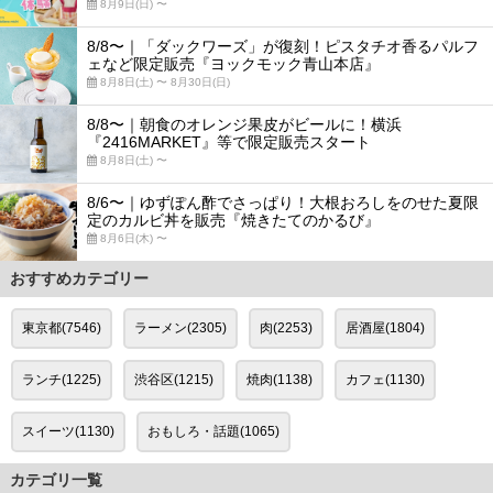
8月9日(日) 〜
8/8〜｜「ダックワーズ」が復刻！ピスタチオ香るパルフ
ェなど限定販売『ヨックモック青山本店』
8月8日(土) 〜 8月30日(日)
8/8〜｜朝食のオレンジ果皮がビールに！横浜
『2416MARKET』等で限定販売スタート
8月8日(土) 〜
8/6〜｜ゆずぽん酢でさっぱり！大根おろしをのせた夏限
定のカルビ丼を販売『焼きたてのかるび』
8月6日(木) 〜
おすすめカテゴリー
東京都(7546)
ラーメン(2305)
肉(2253)
居酒屋(1804)
ランチ(1225)
渋谷区(1215)
焼肉(1138)
カフェ(1130)
スイーツ(1130)
おもしろ・話題(1065)
カテゴリ一覧