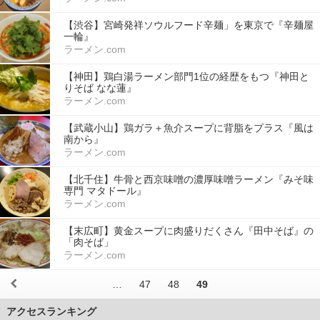
【渋谷】宮崎発祥ソウルフード辛麺」を東京で『辛麺屋
一輪』
ラーメン.com
【神田】鶏白湯ラーメン部門1位の経歴をもつ『神田と
りそば なな蓮』
ラーメン.com
【武蔵小山】鶏ガラ＋魚介スープに背脂をプラス『風は
南から』
ラーメン.com
【北千住】牛骨と西京味噌の濃厚味噌ラーメン『みそ味
専門 マタドール』
ラーメン.com
【末広町】黄金スープに肉盛りだくさん『田中そば』の
「肉そば」
ラーメン.com
…
47
48
49
アクセスランキング