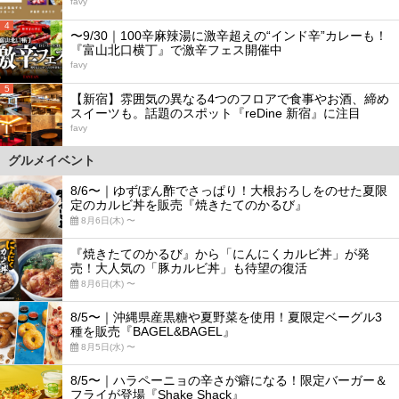
favy
4
〜9/30｜100辛麻辣湯に激辛超えの“インド辛”カレーも！
『富山北口横丁』で激辛フェス開催中
favy
5
【新宿】雰囲気の異なる4つのフロアで食事やお酒、締め
スイーツも。話題のスポット『reDine 新宿』に注目
favy
グルメイベント
8/6〜｜ゆずぽん酢でさっぱり！大根おろしをのせた夏限
定のカルビ丼を販売『焼きたてのかるび』
8月6日(木) 〜
『焼きたてのかるび』から「にんにくカルビ丼」が発
売！大人気の「豚カルビ丼」も待望の復活
8月6日(木) 〜
8/5〜｜沖縄県産黒糖や夏野菜を使用！夏限定ベーグル3
種を販売『BAGEL&BAGEL』
8月5日(水) 〜
8/5〜｜ハラペーニョの辛さが癖になる！限定バーガー＆
フライが登場『Shake Shack』