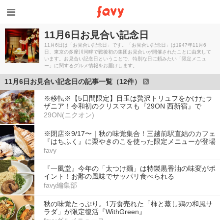
11月6日お見合い記念日
11月6日は「お見合い記念日」です。「お見合い記念日」は1947年11月6
日、東京の多摩川河畔で戦後初の集団お見合いが開催されたことに由来して
います。お見合い記念日ということで、特別な日に頼みたい「限定メニュ
ー」に関するグルメ情報をお届けします。
11月6日お見合い記念日の記事一覧（12件）
※移転※【5日間限定】目玉は贅沢トリュフをかけたラ
ザニア！令和初のクリスマスも『29ON 西新宿』で
29ON(ニクオン)
※閉店※9/17〜｜秋の味覚集合！三越前駅直結のカフェ
『はちふく』に栗やきのこを使った限定メニューが登場
favy
『一風堂』今年の「太つけ麺」は特製黒香油の味変がポ
イント！お酢の風味でサッパリ食べられる
favy編集部
秋の味覚たっぷり。1万食売れた「柿と蒸し鶏の和風サ
ラダ」が限定復活『WithGreen』