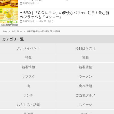
8月5日(水) 〜
〜8/30｜「C.C.レモン」の爽快なパフェに注目！飲む新
作フラッペも『スシロー』
8月5日(水) 〜 8月30日(日)
favy
カテゴリー
11月6日お見合い記念日に関する記事
カテゴリ一覧
グルメイベント
今日は何の日
特集
連載
新着情報
新着店舗
サブスク
ラーメン
肉
食べ放題
ランチ
ご当地グルメ
おもしろ・話題
スイーツ