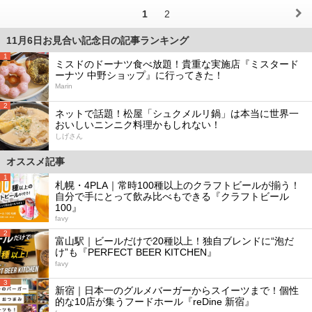
1
2
11月6日お見合い記念日の記事ランキング
1
ミスドのドーナツ食べ放題！貴重な実施店『ミスタード
ーナツ 中野ショップ』に行ってきた！
Marin
2
ネットで話題！松屋「シュクメルリ鍋」は本当に世界一
おいしいニンニク料理かもしれない！
しげさん
オススメ記事
1
札幌・4PLA｜常時100種以上のクラフトビールが揃う！
自分で手にとって飲み比べもできる『クラフトビール
100』
favy
2
富山駅｜ビールだけで20種以上！独自ブレンドに“泡だ
け”も『PERFECT BEER KITCHEN』
favy
3
新宿｜日本一のグルメバーガーからスイーツまで！個性
的な10店が集うフードホール『reDine 新宿』