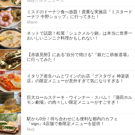
favyグルメニュース
ミスドのドーナツ食べ放題！貴重な実施店『ミスタード
ーナツ 中野ショップ』に行ってきた！
Marin
ネットで話題！松屋「シュクメルリ鍋」は本当に世界一
おいしいニンニク料理かもしれない！
【赤坂見附】にある“自分で焼ける”『銀だこ鉄板道場』
に行ってみた！
イタリア産生ハムとワインのお店『グスタヴォ 神楽坂
店』の限定メニューが意外すぎて気になりすぎる！
巨大ロールステーキ・ウインナー・スパム！『蒲田ホル
モン劇場』の肉々しい限定メニューがすごすぎ！
駅から0分！待ち合わせにも便利な都内のカフェ
『sign』4店舗で春限定メニューを提供！
favy