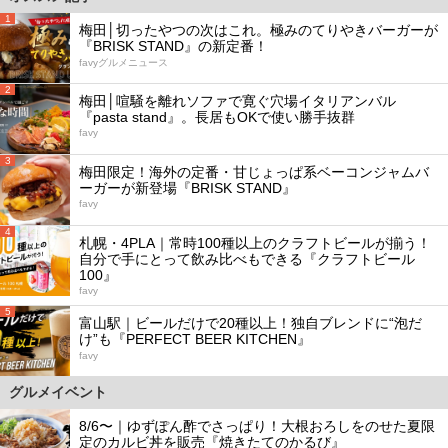
1
梅田│切ったやつの次はこれ。極みのてりやきバーガーが
『BRISK STAND』の新定番！
favyグルメニュース
2
梅田│喧騒を離れソファで寛ぐ穴場イタリアンバル
『pasta stand』。長居もOKで使い勝手抜群
favy
3
梅田限定！海外の定番・甘じょっぱ系ベーコンジャムバ
ーガーが新登場『BRISK STAND』
favy
4
札幌・4PLA｜常時100種以上のクラフトビールが揃う！
自分で手にとって飲み比べもできる『クラフトビール
100』
favy
5
富山駅｜ビールだけで20種以上！独自ブレンドに“泡だ
け”も『PERFECT BEER KITCHEN』
favy
グルメイベント
8/6〜｜ゆずぽん酢でさっぱり！大根おろしをのせた夏限
定のカルビ丼を販売『焼きたてのかるび』