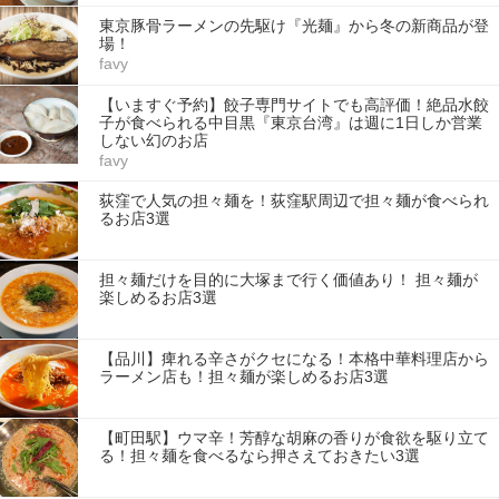
東京豚骨ラーメンの先駆け『光麺』から冬の新商品が登
場！
favy
【いますぐ予約】餃子専門サイトでも高評価！絶品水餃
子が食べられる中目黒『東京台湾』は週に1日しか営業
しない幻のお店
favy
荻窪で人気の担々麺を！荻窪駅周辺で担々麺が食べられ
るお店3選
担々麺だけを目的に大塚まで行く価値あり！ 担々麺が
楽しめるお店3選
【品川】痺れる辛さがクセになる！本格中華料理店から
ラーメン店も！担々麺が楽しめるお店3選
【町田駅】ウマ辛！芳醇な胡麻の香りが食欲を駆り立て
る！担々麺を食べるなら押さえておきたい3選