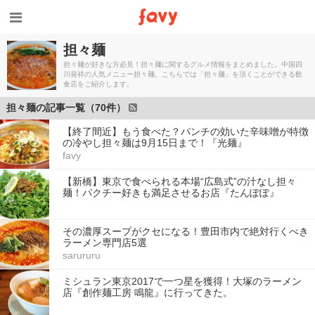
担々麺
担々麺が好きな方必見！担々麺に関するグルメ情報をまとめました。中国四
川発祥の人気メニュー担々麺。こちらでは「担々麺」を頂くことができる飲
食店をご紹介します。
担々麺の記事一覧（70件）
【終了間近】もう食べた？パンチの効いた辛味噌が特徴
の冷やし担々麺は9月15日まで！『光麺』
favy
【新橋】東京で食べられる本場“広島式”の汁なし担々
麺！パクチー好きも満足させるお店『たんぽぽ』
その濃厚スープがクセになる！豊田市内で絶対行くべき
ラーメン専門店5選
sarururu
ミシュラン東京2017で一つ星を獲得！大塚のラーメン
店『創作麺工房 鳴龍』に行ってきた。