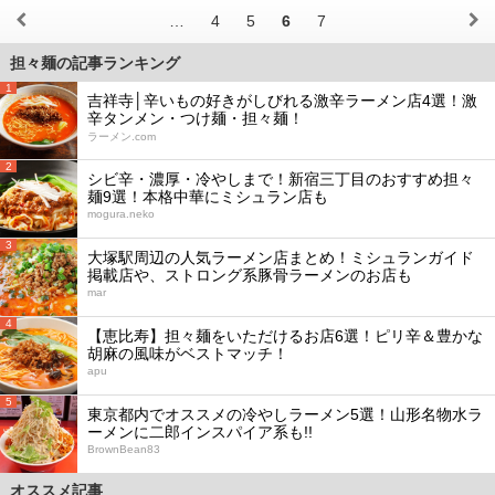
…
4
5
6
7
担々麺の記事ランキング
1
吉祥寺│辛いもの好きがしびれる激辛ラーメン店4選！激
辛タンメン・つけ麺・担々麺！
ラーメン.com
2
シビ辛・濃厚・冷やしまで！新宿三丁目のおすすめ担々
麺9選！本格中華にミシュラン店も
mogura.neko
3
大塚駅周辺の人気ラーメン店まとめ！ミシュランガイド
掲載店や、ストロング系豚骨ラーメンのお店も
mar
4
【恵比寿】担々麺をいただけるお店6選！ピリ辛＆豊かな
胡麻の風味がベストマッチ！
apu
5
東京都内でオススメの冷やしラーメン5選！山形名物水ラ
ーメンに二郎インスパイア系も!!
BrownBean83
オススメ記事