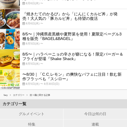
8月6日(木) 〜
『焼きたてのかるび』から「にんにくカルビ丼」が発
売！大人気の「豚カルビ丼」も待望の復活
8月6日(木) 〜
8/5〜｜沖縄県産黒糖や夏野菜を使用！夏限定ベーグル3
種を販売『BAGEL&BAGEL』
8月5日(水) 〜
8/5〜｜ハラペーニョの辛さが癖になる！限定バーガー＆
フライが登場『Shake Shack』
8月5日(水) 〜
〜8/30｜「C.C.レモン」の爽快なパフェに注目！飲む新
作フラッペも『スシロー』
8月5日(水) 〜 8月30日(日)
favy
カテゴリー
担々麺に関する記事
カテゴリ一覧
グルメイベント
今日は何の日
特集
連載