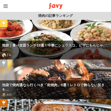
焼肉の記事ランキング
1
池袋｜食べ放題ランチ10選！中華にシュラスコ、ピザにもんじゃ、
…
さあ
2
池袋で焼肉通なら行くべき「街焼肉」5選！レトロで飾らない旨さ
を…
み◎
3