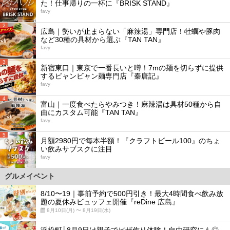
た！仕事帰りの一杯に『BRISK STAND』
favy
2
広島｜勢いが止まらない「麻辣湯」専門店！牡蠣や豚肉
など30種の具材から選ぶ『TAN TAN』
favy
3
新宿東口｜東京で一番長いと噂！7mの麺を切らずに提供
するビャンビャン麺専門店『秦唐記』
favy
4
富山｜一度食べたらやみつき！麻辣湯は具材50種から自
由にカスタム可能『TAN TAN』
favy
5
月額2980円で毎本半額！『クラフトビール100』のちょ
い飲みサブスクに注目
favy
グルメイベント
8/10〜19｜事前予約で500円引き！最大4時間食べ飲み放
題の夏休みビュッフェ開催『reDine 広島』
8月10日(月) 〜 8月19日(水)
浜松町│8月9日は親子でピザ作り体験！自由研究にも◎