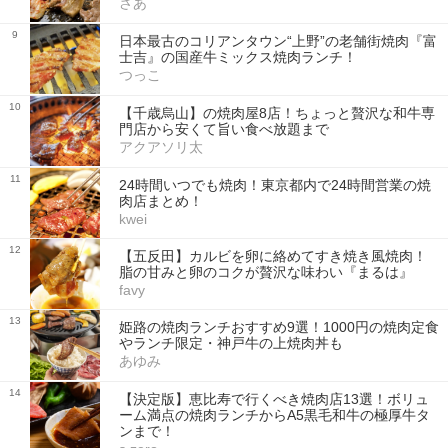
さあ
9
日本最古のコリアンタウン“上野”の老舗街焼肉『富
士吉』の国産牛ミックス焼肉ランチ！
つっこ
10
【千歳烏山】の焼肉屋8店！ちょっと贅沢な和牛専
門店から安くて旨い食べ放題まで
アクアソリ太
11
24時間いつでも焼肉！東京都内で24時間営業の焼
肉店まとめ！
kwei
12
【五反田】カルビを卵に絡めてすき焼き風焼肉！
脂の甘みと卵のコクが贅沢な味わい『まるは』
favy
13
姫路の焼肉ランチおすすめ9選！1000円の焼肉定食
やランチ限定・神戸牛の上焼肉丼も
あゆみ
14
【決定版】恵比寿で行くべき焼肉店13選！ボリュ
ーム満点の焼肉ランチからA5黒毛和牛の極厚牛タ
ンまで！