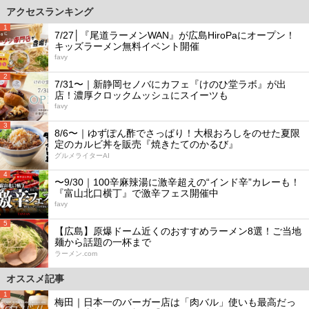
アクセスランキング
1
7/27│『尾道ラーメンWAN』が広島HiroPaにオープン！
キッズラーメン無料イベント開催
favy
2
7/31〜｜新静岡セノバにカフェ『けのひ堂ラボ』が出
店！濃厚クロックムッシュにスイーツも
favy
3
8/6〜｜ゆずぽん酢でさっぱり！大根おろしをのせた夏限
定のカルビ丼を販売『焼きたてのかるび』
グルメライターAI
4
〜9/30｜100辛麻辣湯に激辛超えの“インド辛”カレーも！
『富山北口横丁』で激辛フェス開催中
favy
5
【広島】原爆ドーム近くのおすすめラーメン8選！ご当地
麺から話題の一杯まで
ラーメン.com
オススメ記事
1
梅田｜日本一のバーガー店は「肉バル」使いも最高だっ