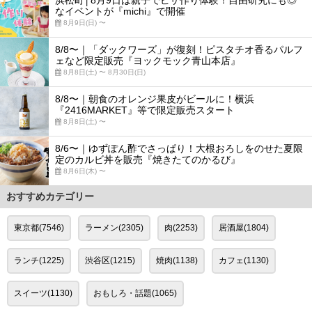
なイベントが『michi』で開催
8月9日(日) 〜
8/8〜｜「ダックワーズ」が復刻！ピスタチオ香るパルフ
ェなど限定販売『ヨックモック青山本店』
8月8日(土) 〜 8月30日(日)
8/8〜｜朝食のオレンジ果皮がビールに！横浜
『2416MARKET』等で限定販売スタート
8月8日(土) 〜
8/6〜｜ゆずぽん酢でさっぱり！大根おろしをのせた夏限
定のカルビ丼を販売『焼きたてのかるび』
8月6日(木) 〜
おすすめカテゴリー
東京都(7546)
ラーメン(2305)
肉(2253)
居酒屋(1804)
ランチ(1225)
渋谷区(1215)
焼肉(1138)
カフェ(1130)
スイーツ(1130)
おもしろ・話題(1065)