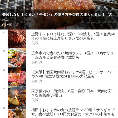
失敗しない！うまい「牛タン」の焼き方を焼肉の達人が直伝！（炭
火…
小関 尚紀
4
上野｜レトロで味わい深い「街焼肉」5選！創業60
年の老舗に特上厚切りタン塩のお店も
矢崎
5
広島市内で食べたい焼肉ランチ10選！300gボリュ
ームカルビ定食や食べ放題も
あゆみ
6
【大阪】個室焼肉店おすすめ4選！ビールサーバー
つきVIP個室や最大24名OKの大部屋も
あゆみ
7
東京都内の「街焼肉」8選！自称“日本一焼肉が好
きな編集部”が選出
矢崎
8
梅田｜おすすめの食べ放題ランチ9選！サムギョプ
サル食べ放題1,800円のお店に！マグロの中落ちも