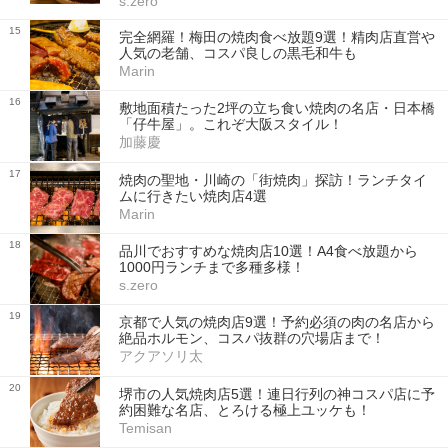
s.zero
15
完全網羅！梅田の焼肉食べ放題9選！精肉店直営や
人気の老舗、コスパ良しの黒毛和牛も
Marin
16
敷地面積たった2坪の立ち食い焼肉の名店・日本橋
「仔牛屋」。これぞ大阪スタイル！
加藤慶
17
焼肉の聖地・川崎の「街焼肉」探訪！ランチタイ
ムに行きたい焼肉店4選
Marin
18
品川でおすすめな焼肉店10選！A4食べ放題から
1000円ランチまで多種多様！
s.zero
19
京都で人気の焼肉店9選！予約必須の肉の名店から
絶品ホルモン、コスパ抜群の穴場店まで！
アクアソリ太
20
堺市の人気焼肉店5選！連日行列の神コスパ店に予
約困難な名店、とろける極上ユッケも！
Temisan