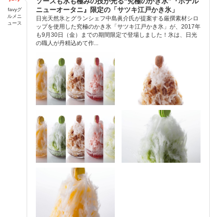
ソースも氷も極みの技が光る“究極のかき氷”『ホテル
ニューオータニ』限定の「サツキ江戸かき氷」
favyグ
ルメニ
日光天然氷とグランシェフ中島眞介氏が提案する厳撰素材シロ
ュース
ップを使用した究極のかき氷「サツキ江戸かき氷」が、2017年
も9月30日（金）までの期間限定で登場しました！氷は、日光
の職人が丹精込めて作...