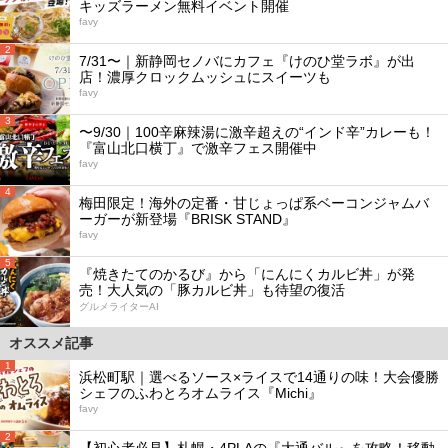
キッズラーメン無料イベント開催
favy
2
7/31〜｜新静岡セノバにカフェ『けのひ堂ラボ』が出
店！濃厚クロックムッシュにスイーツも
favy
3
〜9/30｜100辛麻辣湯に激辛超えの“インド辛”カレーも！
『富山北口横丁』で激辛フェス開催中
favy
4
梅田限定！海外の定番・甘じょっぱ系ベーコンジャムバ
ーガーが新登場『BRISK STAND』
favy
5
『焼きたてのかるび』から「にんにくカルビ丼」が発
売！大人気の「豚カルビ丼」も待望の復活
グルメライターAI
オススメ記事
1
浜松町駅｜選べるソース×ライスで14通りの味！大会優勝
シェフのふわとろオムライス『Michi』
favy
2
【初心者必見】札幌・4PLAの『大通バル』を攻略！移動