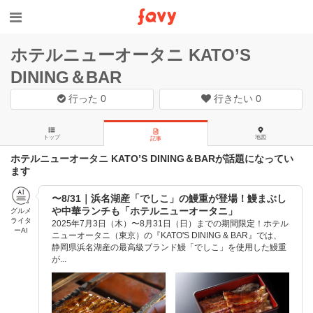
ホテルニューオータニ KATO’S
DINING＆BAR
行った
0
行きたい
0
トップ
地図
記事
ホテルニューオータニ KATO’S DINING＆BARが話題になってい
ます
〜8/31｜浜名湖産「でしこ」の鰻重が登場！鰻まぶし
や中華ランチも「ホテルニューオータニ」
グルメ
ライタ
2025年7月3日（木）〜8月31日（日）までの期間限定！ホテル
ーAI
ニューオータニ（東京）の『KATO'S DINING & BAR』では、
静岡県浜名湖産の最高級ブランド鰻「でしこ」を使用した鰻重
が...