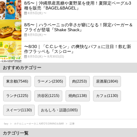
8/5〜｜沖縄県産黒糖や夏野菜を使用！夏限定ベーグル3
種を販売『BAGEL&BAGEL』
8月5日(水) 〜
8/5〜｜ハラペーニョの辛さが癖になる！限定バーガー＆
フライが登場『Shake Shack』
8月5日(水) 〜
〜8/30｜「C.C.レモン」の爽快なパフェに注目！飲む新
作フラッペも『スシロー』
8月5日(水) 〜 8月30日(日)
おすすめカテゴリー
東京都(7546)
ラーメン(2305)
肉(2253)
居酒屋(1804)
ランチ(1225)
渋谷区(1215)
焼肉(1138)
カフェ(1130)
スイーツ(1130)
おもしろ・話題(1065)
favy
ホテルニューオータニ KATO’S DINING＆BAR
記事
カテゴリ一覧