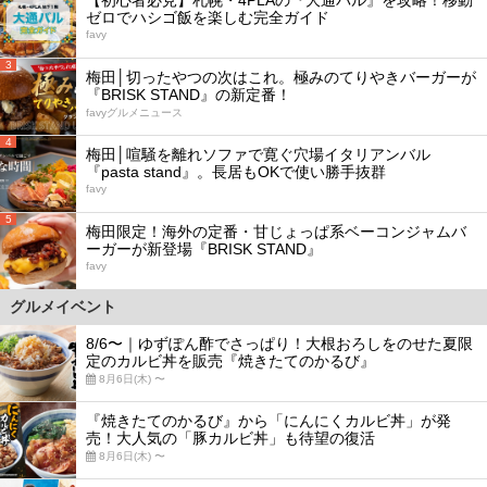
ゼロでハシゴ飯を楽しむ完全ガイド
favy
3
梅田│切ったやつの次はこれ。極みのてりやきバーガーが
『BRISK STAND』の新定番！
favyグルメニュース
4
梅田│喧騒を離れソファで寛ぐ穴場イタリアンバル
『pasta stand』。長居もOKで使い勝手抜群
favy
5
梅田限定！海外の定番・甘じょっぱ系ベーコンジャムバ
ーガーが新登場『BRISK STAND』
favy
グルメイベント
8/6〜｜ゆずぽん酢でさっぱり！大根おろしをのせた夏限
定のカルビ丼を販売『焼きたてのかるび』
8月6日(木) 〜
『焼きたてのかるび』から「にんにくカルビ丼」が発
売！大人気の「豚カルビ丼」も待望の復活
8月6日(木) 〜