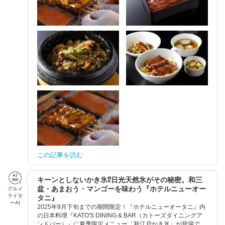
この記事を読む
キーンとしないかき氷⁉︎日光天然氷がその秘密。和三
盆・あまおう・マンゴーを味わう『ホテルニューオー
グルメ
ライタ
タニ』
ーAI
2025年9月下旬までの期間限定！『ホテルニューオータニ』内
の日本料理『KATO'S DINING & BAR（カトーズダイニングア
ンドバー）』に夏季限定メニュー「新江戸かき氷」が登場で