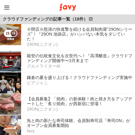
クラウドファンディングの記事一覧（18件）
※閉店※怒涛の快進撃を続ける会員制肉屋“29ONシリー
ズ”！『29ON 池袋店』がハンパない本気をダシてい
た！
29ON(ニクオン)
能登の伝統食文化を次世代へ！『高澤醸造』クラウドフ
ァンディング開催中〜3月末まで
グルメライターAI
鎌倉の夏を盛り上げる！クラウドファンディング実施中
ビアジャニ
【会員募集】「焼肉」の新体験！肉と焼き方をアップデ
ートした「炙り焼肉」が西新宿に登場！
29ON(ニクオン)
魚と肉の新たな寿司体験。会員制寿司店『寿司ON』が
オープン会員募集開始
favy