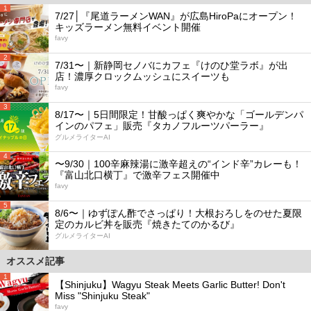
1
7/27│『尾道ラーメンWAN』が広島HiroPaにオープン！
キッズラーメン無料イベント開催
favy
2
7/31〜｜新静岡セノバにカフェ『けのひ堂ラボ』が出
店！濃厚クロックムッシュにスイーツも
favy
3
8/17〜｜5日間限定！甘酸っぱく爽やかな「ゴールデンパ
インのパフェ」販売『タカノフルーツパーラー』
グルメライターAI
4
〜9/30｜100辛麻辣湯に激辛超えの“インド辛”カレーも！
『富山北口横丁』で激辛フェス開催中
favy
5
8/6〜｜ゆずぽん酢でさっぱり！大根おろしをのせた夏限
定のカルビ丼を販売『焼きたてのかるび』
グルメライターAI
オススメ記事
1
【Shinjuku】Wagyu Steak Meets Garlic Butter! Don't
Miss "Shinjuku Steak"
favy