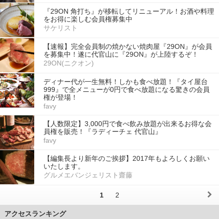
『29ON 角打ち』が移転してリニューアル！お酒や料理
をお得に楽しむ会員権募集中
サケリスト
【速報】完全会員制の焼かない焼肉屋『29ON』が会員
を募集中！遂に代官山に『29ON』が上陸するぞ！
29ON(ニクオン)
ディナー代が一生無料！しかも食べ放題！『タイ屋台
999』で全メニューが0円で食べ放題になる驚きの会員
権が登場！
favy
【人数限定】3,000円で食べ飲み放題が出来るお得な会
員権を販売！『ラディーチェ 代官山』
favy
【編集長より新年のご挨拶】2017年もよろしくお願い
いたします。
グルメエバンジェリスト齋藤
1
2
アクセスランキング