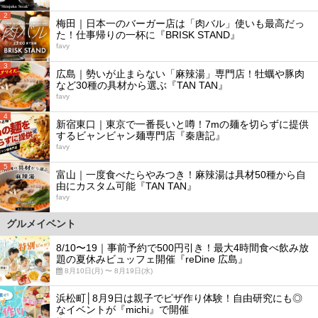
2
梅田｜日本一のバーガー店は「肉バル」使いも最高だっ
た！仕事帰りの一杯に『BRISK STAND』
favy
3
広島｜勢いが止まらない「麻辣湯」専門店！牡蠣や豚肉
など30種の具材から選ぶ『TAN TAN』
favy
4
新宿東口｜東京で一番長いと噂！7mの麺を切らずに提供
するビャンビャン麺専門店『秦唐記』
favy
5
富山｜一度食べたらやみつき！麻辣湯は具材50種から自
由にカスタム可能『TAN TAN』
favy
グルメイベント
8/10〜19｜事前予約で500円引き！最大4時間食べ飲み放
題の夏休みビュッフェ開催『reDine 広島』
8月10日(月) 〜 8月19日(水)
浜松町│8月9日は親子でピザ作り体験！自由研究にも◎
なイベントが『michi』で開催