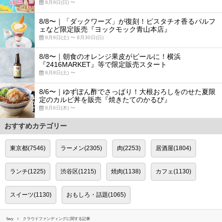
8月9日(日) 〜
8/8〜｜「ダックワーズ」が復刻！ピスタチオ香るパルフ
ェなど限定販売『ヨックモック青山本店』
8月8日(土) 〜 8月30日(日)
8/8〜｜朝食のオレンジ果皮がビールに！横浜
『2416MARKET』等で限定販売スタート
8月8日(土) 〜
8/6〜｜ゆずぽん酢でさっぱり！大根おろしをのせた夏限
定のカルビ丼を販売『焼きたてのかるび』
8月6日(木) 〜
おすすめカテゴリー
東京都(7546)
ラーメン(2305)
肉(2253)
居酒屋(1804)
ランチ(1225)
渋谷区(1215)
焼肉(1138)
カフェ(1130)
スイーツ(1130)
おもしろ・話題(1065)
favy
クラウドファンディングに関する記事