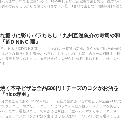
味わえます。中でも注目なのは、1杯500円という超破格で楽しめる「紅ずわい
の身の甘みがしっかりと感じられますよ。是非1合瓶で楽しむ22種類の日本酒と
な握りに彩りバラちらし！九州直送魚介の寿司や和
鮨DINING 藤』
所にある『鮨DINING 藤』。こちらは九州直送の新鮮な魚介を使用した創作和
。本格的な握りや彩り豊かなバラちらしをはじめ、お酒に合う一品料理まで幅
つり食事を楽しむも良し、日本酒を傾けながらしっぽり飲むも良し。様々なシ
です。
焼く本格ピザは全品500円！チーズのコクがお酒を
nico赤羽』
5分のところにある『nico赤羽』は、石釜で焼きあげる本格ピザが全品500円で
パスタメニューやグリルメニューなどバラエティ豊か他ラインナップを誇るリ
ンバルです。看板メニューでもあるピザは、「生ハム＆マスカルポーネ」や
ジ」などチーズのコクがお酒を進ませるものばかり！ついつい飲み過ぎてしま