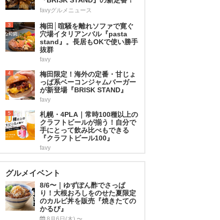
favyグルメニュース
3
梅田│喧騒を離れソファで寛ぐ
穴場イタリアンバル『pasta
stand』。長居もOKで使い勝手
抜群
favy
4
梅田限定！海外の定番・甘じょ
っぱ系ベーコンジャムバーガー
が新登場『BRISK STAND』
favy
5
札幌・4PLA｜常時100種以上の
クラフトビールが揃う！自分で
手にとって飲み比べもできる
『クラフトビール100』
favy
グルメイベント
8/6〜｜ゆずぽん酢でさっぱ
り！大根おろしをのせた夏限定
のカルビ丼を販売『焼きたての
かるび』
8月6日(木) 〜