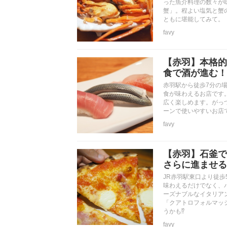
った魚介料理の数々が
蟹」。程よい塩気と蟹
ともに堪能してみて。
favy
【赤羽】本格的
食で酒が進む！『
赤羽駅から徒歩7分の場
食が味わえるお店です
広く楽しめます。がっ
ーンで使いやすいお店
favy
【赤羽】石釜で
さらに進ませる『
JR赤羽駅東口より徒歩
味わえるだけでなく、
ーズナブルなイタリア
「クアトロフォルマッ
うかも⁉︎
favy