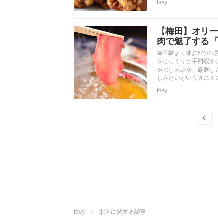
favy
【梅田】オリー
肉で魅了する『肉
梅田駅より徒歩5分の場
をじっくりと手間暇か
ゃぶしゃぶや、厳選し
しみたいという方にオ
favy
favy
北区に関する記事