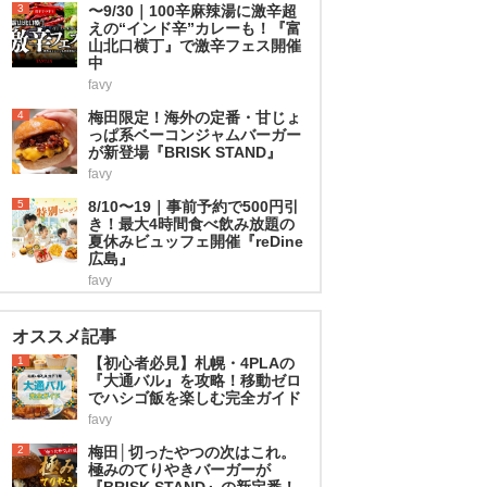
3
〜9/30｜100辛麻辣湯に激辛超
えの“インド辛”カレーも！『富
山北口横丁』で激辛フェス開催
中
favy
4
梅田限定！海外の定番・甘じょ
っぱ系ベーコンジャムバーガー
が新登場『BRISK STAND』
favy
5
8/10〜19｜事前予約で500円引
き！最大4時間食べ飲み放題の
夏休みビュッフェ開催『reDine
広島』
favy
オススメ記事
1
【初心者必見】札幌・4PLAの
『大通バル』を攻略！移動ゼロ
でハシゴ飯を楽しむ完全ガイド
favy
2
梅田│切ったやつの次はこれ。
極みのてりやきバーガーが
『BRISK STAND』の新定番！