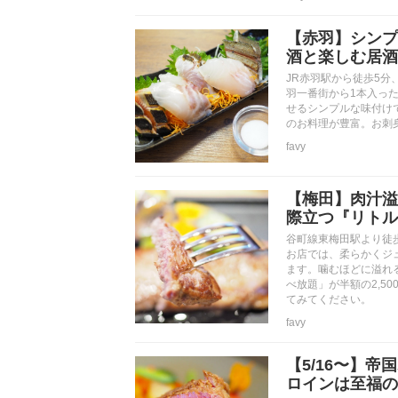
【赤羽】シンプ
酒と楽しむ居酒
JR赤羽駅から徒歩5
羽一番街から1本入っ
せるシンプルな味付け
のお料理が豊富。お刺
favy
【梅田】肉汁溢
際立つ『リトル
谷町線東梅田駅より徒
お店では、柔らかくジュ
ます。噛むほどに溢れ
べ放題」が半額の2,5
てみてください。
favy
【5/16〜】
ロインは至福の