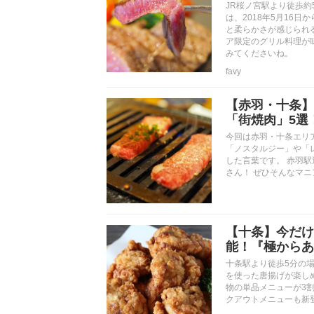
JR桜ノ宮駅より徒歩約
は、2018年5月16
と柔らかさが感じられ
ア限定のグリル料理が
みてくださいね。
favy
【赤羽・十条】
「街焼肉」5選
今回は赤羽・十条エリ
「ノスタルジー」や「
した言葉です。 赤羽駅
さん！ ぜひそんなマ
【十条】今だけ
能！『極からあ
十条駅より徒歩5分の
を使った唐揚げが楽しめ
物の単品メニューが3
クアウトメニューも新