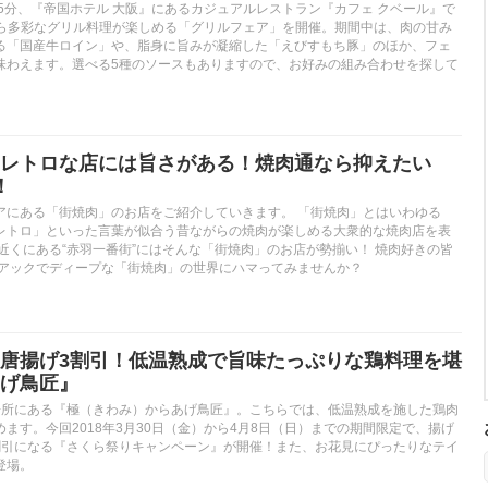
5分、『帝国ホテル 大阪』にあるカジュアルレストラン『カフェ クベール』で
日から多彩なグリル料理が楽しめる「グリルフェア」を開催。期間中は、肉の甘み
る「国産牛ロイン」や、脂身に旨みが凝縮した「えびすもち豚」のほか、フェ
味わえます。選べる5種のソースもありますので、お好みの組み合わせを探して
レトロな店には旨さがある！焼肉通なら抑えたい
！
アにある「街焼肉」のお店をご紹介していきます。 「街焼肉」とはいわゆる
レトロ」といった言葉が似合う昔ながらの焼肉が楽しめる大衆的な焼肉店を表
近くにある“赤羽一番街”にはそんな「街焼肉」のお店が勢揃い！ 焼肉好きの皆
ニアックでディープな「街焼肉」の世界にハマってみませんか？
唐揚げ3割引！低温熟成で旨味たっぷりな鶏料理を堪
げ鳥匠』
場所にある『極（きわみ）からあげ鳥匠』。こちらでは、低温熟成を施した鶏肉
ます。今回2018年3月30日（金）から4月8日（日）までの期間限定で、揚げ
割引になる『さくら祭りキャンペーン』が開催！また、お花見にぴったりなテイ
登場。