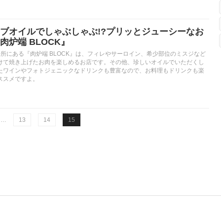
ブオイルでしゃぶしゃぶ!?プリッとジューシーなお
炉端 BLOCK』
所にある『肉炉端 BLOCK』は、フィレやサーロイン、希少部位のミスジなど
けて焼き上げたお肉を楽しめるお店です。その他、珍しいオイルでいただくし
たワインやフォトジェニックなドリンクも豊富なので、お料理もドリンクも楽
ススメですよ。
…
13
14
15