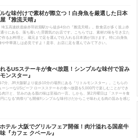
ルな味付けで素材が際立つ！白身魚を厳選した日本
屋『雅流天晴』
分、埼玉高速鉄道線赤羽岩淵駅から徒歩4分の『雅流天晴』。飲食店が多く並ぶ赤
た通りにある、落ち着いた雰囲気のお店です。こちらでは、素材の味を引き立た
で作るお料理と、蔵元まで足を運んで仕入れる日本酒が頂けます。特に白身魚
身や中華蒸しは必見ですよ！是非、お店に足を運んでみて下さい。
れるUSステーキが食べ放題！シンプルな味付で旨み
モンスター』
歩7分、JR大阪駅より徒歩10分の場所にある『リトルモンスター』。こちらの
ーシーなUSビーフ ロースステーキの食べ放題を5,000円で楽しむことができ
る肉汁と、甘みのある脂の味は至福の一言。しかも、第2月曜日は「ステーキ食
00円になる“肉祭り”も開催‼シンプルな味付けだからこそ味わえる肉の旨みを感じ
帝国ホテル 大阪でグリルフェア開催！肉汁溢れる国産牛
味『カフェ クベール』