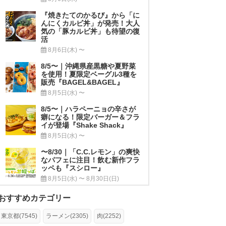
『焼きたてのかるび』から「に
んにくカルビ丼」が発売！大人
気の「豚カルビ丼」も待望の復
活
8月6日(木) 〜
8/5〜｜沖縄県産黒糖や夏野菜
を使用！夏限定ベーグル3種を
販売『BAGEL&BAGEL』
8月5日(水) 〜
8/5〜｜ハラペーニョの辛さが
癖になる！限定バーガー＆フラ
イが登場『Shake Shack』
8月5日(水) 〜
〜8/30｜「C.C.レモン」の爽快
なパフェに注目！飲む新作フラ
ッペも『スシロー』
8月5日(水) 〜 8月30日(日)
おすすめカテゴリー
東京都(7545)
ラーメン(2305)
肉(2252)