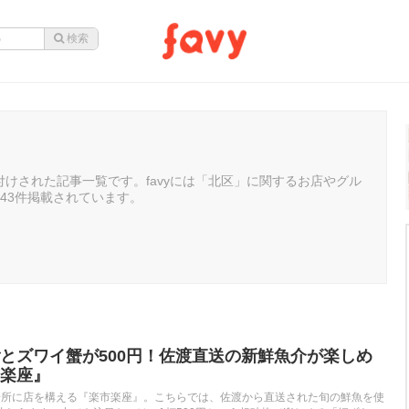
けされた記事一覧です。favyには「北区」に関するお店やグル
43件掲載されています。
とズワイ蟹が500円！佐渡直送の新鮮魚介が楽しめ
楽座』
場所に店を構える『楽市楽座』。こちらでは、佐渡から直送された旬の鮮魚を使