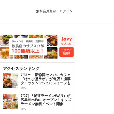
無料会員登録
ログイン
アクセスランキング
1
7/31〜｜新静岡セノバにカフェ
『けのひ堂ラボ』が出店！濃厚
クロックムッシュにスイーツも
favy
2
7/27│『尾道ラーメンWAN』が
広島HiroPaにオープン！キッズ
ラーメン無料イベント開催
favy