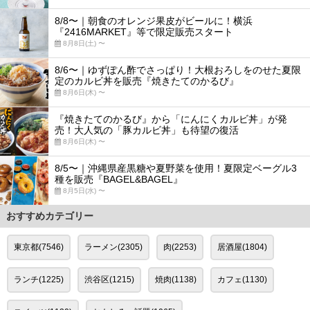
8/8〜｜朝食のオレンジ果皮がビールに！横浜
『2416MARKET』等で限定販売スタート
8月8日(土) 〜
8/6〜｜ゆずぽん酢でさっぱり！大根おろしをのせた夏限
定のカルビ丼を販売『焼きたてのかるび』
8月6日(木) 〜
『焼きたてのかるび』から「にんにくカルビ丼」が発
売！大人気の「豚カルビ丼」も待望の復活
8月6日(木) 〜
8/5〜｜沖縄県産黒糖や夏野菜を使用！夏限定ベーグル3
種を販売『BAGEL&BAGEL』
8月5日(水) 〜
おすすめカテゴリー
東京都(7546)
ラーメン(2305)
肉(2253)
居酒屋(1804)
ランチ(1225)
渋谷区(1215)
焼肉(1138)
カフェ(1130)