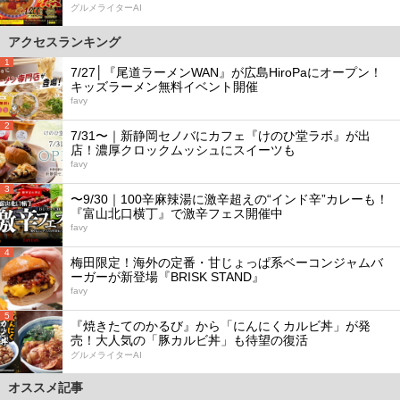
グルメライターAI
アクセスランキング
1
7/27│『尾道ラーメンWAN』が広島HiroPaにオープン！
キッズラーメン無料イベント開催
favy
2
7/31〜｜新静岡セノバにカフェ『けのひ堂ラボ』が出
店！濃厚クロックムッシュにスイーツも
favy
3
〜9/30｜100辛麻辣湯に激辛超えの“インド辛”カレーも！
『富山北口横丁』で激辛フェス開催中
favy
4
梅田限定！海外の定番・甘じょっぱ系ベーコンジャムバ
ーガーが新登場『BRISK STAND』
favy
5
『焼きたてのかるび』から「にんにくカルビ丼」が発
売！大人気の「豚カルビ丼」も待望の復活
グルメライターAI
オススメ記事