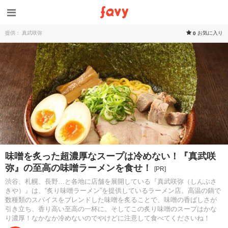
提供： 真武咲弥
お気に入り
0
味噌を炙った超濃厚なスープは冷めない！『真武咲
弥』の至高の味噌ラーメンを食せ！
[PR]
渋谷、札幌、長野…と各地に店舗を展開している『真武咲弥（しんぶさ
きや）』は、“炙り味噌ラーメン”を提供しているラーメン店。高温の鍋で
数種類のスパイスをブレンドした味噌を炙ることで、味噌の香ばしさが
引き立ち、香り高い至高の一杯に。そしてこの炙り味噌のスープはかな
り濃厚！なかなか冷めないのでやけどに注意して食べてくださいね！