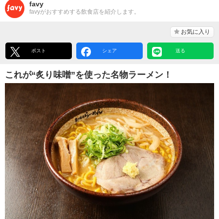
favy
favyがおすすめする飲食店を紹介します。
お気に入り
ポスト
シェア
送る
これが“炙り味噌”を使った名物ラーメン！