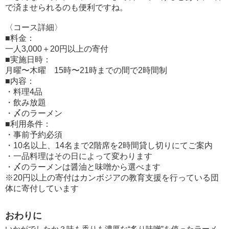
で済ませられるのも便利ですね。
〈コース詳細〉
■料金：
一人3,000＋20円以上の寄付
■実施日時：
月曜〜木曜 15時〜21時までの間で2時間制
■内容：
・料理4品
・飲み放題
・〆のラーメン
■利用条件：
・事前予約必須
・10名以上、14名まで2階席を2時間貸し切りにてご案内
・一品料理はその日によって変わります
・〆のラーメンは醤油と味噌から選べます
※20円以上の寄付はカンボジアの教育支援を行っている団
体に寄付しています
おわりに
いかがでしたか？味も香りも濃厚な“炙り味噌”を使ったラーメ