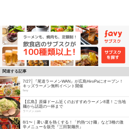
関連する記事
7/27│『尾道ラーメンWAN』が広島HiroPaにオープン！
キッズラーメン無料イベント開催
favy
【広島】原爆ドーム近くのおすすめラーメン8選！ご当地
麺から話題の一杯まで
ラーメン.com
8/1〜｜暑い夏を熱くする！「灼熱つけ麺」など3種の激
辛メニューを販売『三田製麺所』