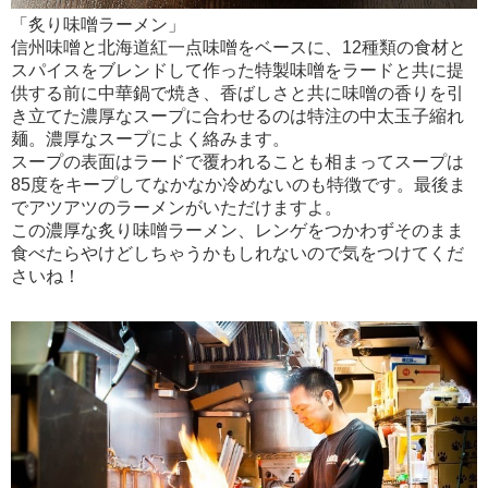
「炙り味噌ラーメン」
信州味噌と北海道紅一点味噌をベースに、12種類の食材と
スパイスをブレンドして作った特製味噌をラードと共に提
供する前に中華鍋で焼き、香ばしさと共に味噌の香りを引
き立てた濃厚なスープに合わせるのは特注の中太玉子縮れ
麺。濃厚なスープによく絡みます。
スープの表面はラードで覆われることも相まってスープは
85度をキープしてなかなか冷めないのも特徴です。最後ま
でアツアツのラーメンがいただけますよ。
この濃厚な炙り味噌ラーメン、レンゲをつかわずそのまま
食べたらやけどしちゃうかもしれないので気をつけてくだ
さいね！