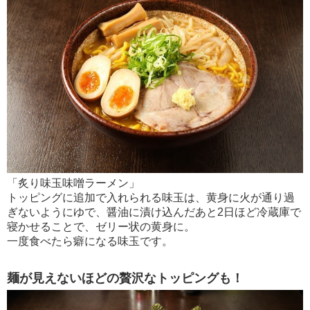
「炙り味玉味噌ラーメン」
トッピングに追加で入れられる味玉は、黄身に火が通り過
ぎないようにゆで、醤油に漬け込んだあと2日ほど冷蔵庫で
寝かせることで、ゼリー状の黄身に。
一度食べたら癖になる味玉です。
麺が見えないほどの贅沢なトッピングも！