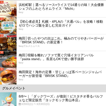
1
浜松町駅｜選べるソース×ライスで14通りの味！大会優勝
シェフのふわとろオムライス『Michi』
favy
2
【初心者必見】札幌・4PLAの『大通バル』を攻略！移動
ゼロでハシゴ飯を楽しむ完全ガイド
favy
3
梅田│切ったやつの次はこれ。極みのてりやきバーガーが
『BRISK STAND』の新定番！
favyグルメニュース
4
梅田│喧騒を離れソファで寛ぐ穴場イタリアンバル
『pasta stand』。長居もOKで使い勝手抜群
favy
5
梅田限定！海外の定番・甘じょっぱ系ベーコンジャムバ
ーガーが新登場『BRISK STAND』
favy
グルメイベント
8/8〜｜「ダックワーズ」が復刻！ピスタチオ香るパルフ
ェなど限定販売『ヨックモック青山本店』
8月8日(土) 〜 8月30日(日)