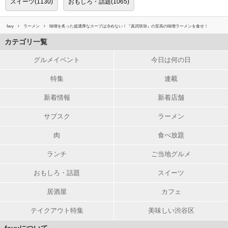
スイーツ(1130)
おもしろ・話題(1065)
favy
ラーメン
味噌を炙った超濃厚なスープは冷めない！『真武咲弥』の至高の味噌ラーメンを食せ！
カテゴリ一覧
グルメイベント
今日は何の日
特集
連載
新着情報
新着店舗
サブスク
ラーメン
肉
食べ放題
ランチ
ご当地グルメ
おもしろ・話題
スイーツ
居酒屋
カフェ
テイクアウト特集
美味しい渋谷区
favyについて