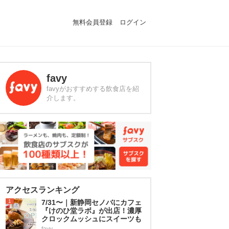
無料会員登録
ログイン
favy
favyがおすすめする飲食店を紹
介します。
アクセスランキング
1
7/31〜｜新静岡セノバにカフェ
『けのひ堂ラボ』が出店！濃厚
クロックムッシュにスイーツも
favy