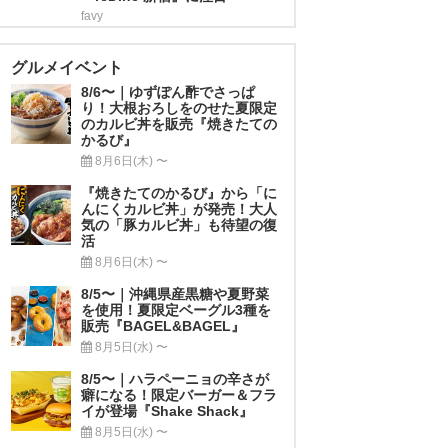
favy
グルメイベント
8/6〜｜ゆずぽん酢でさっぱ
り！大根おろしをのせた夏限定
のカルビ丼を販売『焼きたての
かるび』
8月6日(木) 〜
『焼きたてのかるび』から「に
んにくカルビ丼」が発売！大人
気の「豚カルビ丼」も待望の復
活
8月6日(木) 〜
8/5〜｜沖縄県産黒糖や夏野菜
を使用！夏限定ベーグル3種を
販売『BAGEL&BAGEL』
8月5日(水) 〜
8/5〜｜ハラペーニョの辛さが
癖になる！限定バーガー＆フラ
イが登場『Shake Shack』
8月5日(水) 〜