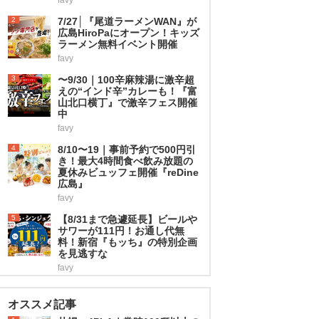
2
7/27│『尾道ラーメンWAN』が
広島HiroPaにオープン！キッズ
ラーメン無料イベント開催
favy
3
〜9/30｜100辛麻辣湯に激辛超
えの“インド辛”カレーも！『富
山北口横丁』で激辛フェス開催
中
favy
4
8/10〜19｜事前予約で500円引
き！最大4時間食べ飲み放題の
夏休みビュッフェ開催『reDine
広島』
favy
5
【8/31まで急遽延長】ビールや
サワーが111円！お通し代無
料！新宿『もッち』の特別企画
を見逃すな
favy
オススメ記事