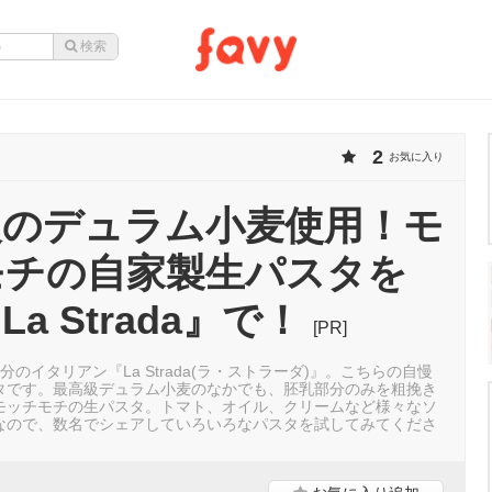
2
お気に入り
級のデュラム小麦使用！モ
モチの自家製生パスタを
a Strada』で！
[PR]
分のイタリアン『La Strada(ラ・ストラーダ)』。こちらの自慢
タです。最高級デュラム小麦のなかでも、胚乳部分のみを粗挽き
モッチモチの生パスタ。トマト、オイル、クリームなど様々なソ
なので、数名でシェアしていろいろなパスタを試してみてくださ