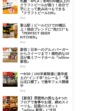
1
札幌・4PLA｜常時100種以上の
クラフトビールが揃う！自分で
手にとって飲み比べもできる
『クラフトビール100』
favy
2
富山駅｜ビールだけで20種以
上！独自ブレンドに“泡だけ”も
『PERFECT BEER
KITCHEN』
favy
3
新宿｜日本一のグルメバーガー
からスイーツまで！個性的な10
店が集うフードホール『reDine
新宿』
favy
4
〜9/30｜100辛麻辣湯に激辛超
えの“インド辛”カレーも！『富
山北口横丁』で激辛フェス開催
中
favy
5
【新宿】雰囲気の異なる4つの
フロアで食事やお酒、締めスイ
ーツも。話題のスポット
『reDine 新宿』に注目