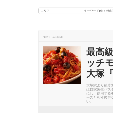
提供： La Strada
最高
ッチ
大塚『L
大塚駅より徒歩3
は自家製生パス
にし、使用する
ースと相性抜群
い。