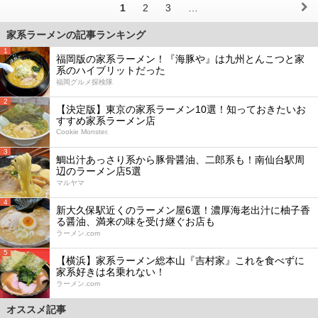
1
2
3
…
家系ラーメンの記事ランキング
1
福岡版の家系ラーメン！『海豚や』は九州とんこつと家
系のハイブリットだった
福岡グルメ探検隊
2
【決定版】東京の家系ラーメン10選！知っておきたいお
すすめ家系ラーメン店
Cookie Monster.
3
鯛出汁あっさり系から豚骨醤油、二郎系も！南仙台駅周
辺のラーメン店5選
マルヤマ
4
新大久保駅近くのラーメン屋6選！濃厚海老出汁に柚子香
る醤油、満来の味を受け継ぐお店も
ラーメン.com
5
【横浜】家系ラーメン総本山『吉村家』これを食べずに
家系好きは名乗れない！
ラーメン.com
オススメ記事