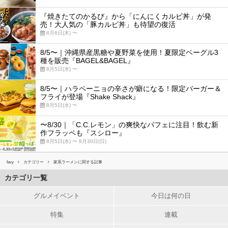
『焼きたてのかるび』から「にんにくカルビ丼」が発
売！大人気の「豚カルビ丼」も待望の復活
8月6日(木) 〜
8/5〜｜沖縄県産黒糖や夏野菜を使用！夏限定ベーグル3
種を販売『BAGEL&BAGEL』
8月5日(水) 〜
8/5〜｜ハラペーニョの辛さが癖になる！限定バーガー＆
フライが登場『Shake Shack』
8月5日(水) 〜
〜8/30｜「C.C.レモン」の爽快なパフェに注目！飲む新
作フラッペも『スシロー』
8月5日(水) 〜 8月30日(日)
favy
カテゴリー
家系ラーメンに関する記事
カテゴリ一覧
グルメイベント
今日は何の日
特集
連載