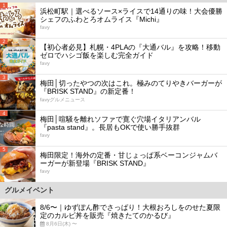
1
浜松町駅｜選べるソース×ライスで14通りの味！大会優勝
シェフのふわとろオムライス『Michi』
favy
2
【初心者必見】札幌・4PLAの『大通バル』を攻略！移動
ゼロでハシゴ飯を楽しむ完全ガイド
favy
3
梅田│切ったやつの次はこれ。極みのてりやきバーガーが
『BRISK STAND』の新定番！
favyグルメニュース
4
梅田│喧騒を離れソファで寛ぐ穴場イタリアンバル
『pasta stand』。長居もOKで使い勝手抜群
favy
5
梅田限定！海外の定番・甘じょっぱ系ベーコンジャムバ
ーガーが新登場『BRISK STAND』
favy
グルメイベント
8/6〜｜ゆずぽん酢でさっぱり！大根おろしをのせた夏限
定のカルビ丼を販売『焼きたてのかるび』
8月6日(木) 〜