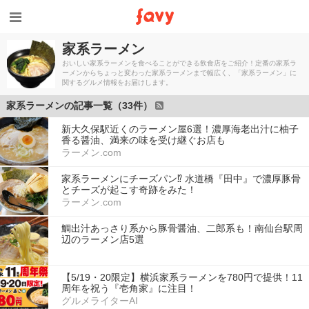
家系ラーメン
おいしい家系ラーメンを食べることができる飲食店をご紹介！定番の家系ラ
ーメンからちょっと変わった家系ラーメンまで幅広く、「家系ラーメン」に
関するグルメ情報をお届けします。
家系ラーメンの記事一覧（33件）
新大久保駅近くのラーメン屋6選！濃厚海老出汁に柚子
香る醤油、満来の味を受け継ぐお店も
ラーメン.com
家系ラーメンにチーズパン⁉︎ 水道橋『田中』で濃厚豚骨
とチーズが起こす奇跡をみた！
ラーメン.com
鯛出汁あっさり系から豚骨醤油、二郎系も！南仙台駅周
辺のラーメン店5選
【5/19・20限定】横浜家系ラーメンを780円で提供！11
周年を祝う『壱角家』に注目！
グルメライターAI