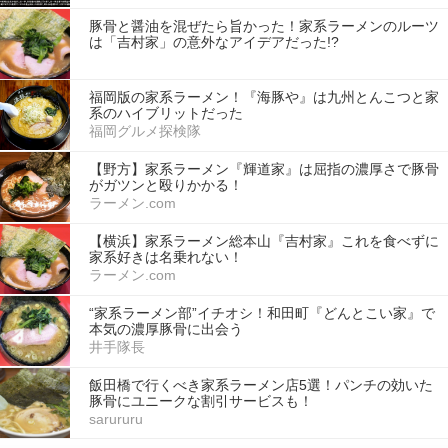
豚骨と醤油を混ぜたら旨かった！家系ラーメンのルーツ
は「吉村家」の意外なアイデアだった!?
福岡版の家系ラーメン！『海豚や』は九州とんこつと家
系のハイブリットだった
福岡グルメ探検隊
【野方】家系ラーメン『輝道家』は屈指の濃厚さで豚骨
がガツンと殴りかかる！
ラーメン.com
【横浜】家系ラーメン総本山『吉村家』これを食べずに
家系好きは名乗れない！
ラーメン.com
“家系ラーメン部”イチオシ！和田町『どんとこい家』で
本気の濃厚豚骨に出会う
井手隊長
飯田橋で行くべき家系ラーメン店5選！パンチの効いた
豚骨にユニークな割引サービスも！
sarururu