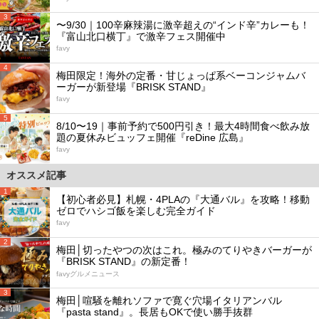
3
〜9/30｜100辛麻辣湯に激辛超えの“インド辛”カレーも！
『富山北口横丁』で激辛フェス開催中
favy
4
梅田限定！海外の定番・甘じょっぱ系ベーコンジャムバ
ーガーが新登場『BRISK STAND』
favy
5
8/10〜19｜事前予約で500円引き！最大4時間食べ飲み放
題の夏休みビュッフェ開催『reDine 広島』
favy
オススメ記事
1
【初心者必見】札幌・4PLAの『大通バル』を攻略！移動
ゼロでハシゴ飯を楽しむ完全ガイド
favy
2
梅田│切ったやつの次はこれ。極みのてりやきバーガーが
『BRISK STAND』の新定番！
favyグルメニュース
3
梅田│喧騒を離れソファで寛ぐ穴場イタリアンバル
『pasta stand』。長居もOKで使い勝手抜群