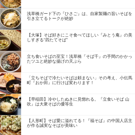
浅草橋ガード下の『ひさご』は、自家製麺の旨いそばを
引き立てるトークが絶妙
【大塚】そば好きにこそ食べてほしい『みとう庵』の美
しすぎる“四たてそば”
立ち食いそばの至宝！浅草橋『そば千』の手間のかかっ
たツユと絶妙な揚げの天ぷら
「立ちそばで冷たいそばは頼まない」その考え、小伝馬
町『おか田』に行けば変わります！
【早稲田】冷やしたぬきに見惚れる。『立食いそば 山
吹』は大衆そばの優等生
【人形町】そば愛に溢れてる！『福そば』の中国人店主
が作る誠実なそばが美味い