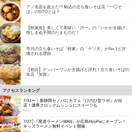
アノ名店を超えた!? 駒込の立ち食いそば店『一◯そ
ば』のGTOとは？
【秋葉原】美しくて美味い『川一』の「いかかき揚げ」
惜しまぬ手間のたまものだ！
市川の立ち食いそば『鈴家』の「ゲソ天」がNo.1と評
価される理由
【初台】ナンバーワンかき揚げと評判！立ち食いそばの
名店『加賀』
アクセスランキング
1
7/31〜｜新静岡セノバにカフェ『けのひ堂ラボ』が出
店！濃厚クロックムッシュにスイーツも
favy
2
7/27│『尾道ラーメンWAN』が広島HiroPaにオープン！
キッズラーメン無料イベント開催
favy