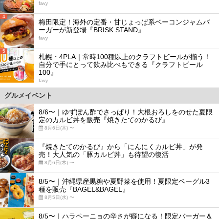
favy
4
梅田限定！海外の定番・甘じょっぱ系ベーコンジャムバ
ーガーが新登場『BRISK STAND』
favy
5
札幌・4PLA｜常時100種以上のクラフトビールが揃う！
自分で手にとって飲み比べもできる『クラフトビール
100』
favy
グルメイベント
8/6〜｜ゆずぽん酢でさっぱり！大根おろしをのせた夏限
定のカルビ丼を販売『焼きたてのかるび』
8月6日(木) 〜
『焼きたてのかるび』から「にんにくカルビ丼」が発
売！大人気の「豚カルビ丼」も待望の復活
8月6日(木) 〜
8/5〜｜沖縄県産黒糖や夏野菜を使用！夏限定ベーグル3
種を販売『BAGEL&BAGEL』
8月5日(水) 〜
8/5〜｜ハラペーニョの辛さが癖になる！限定バーガー＆