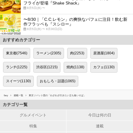
フライが登場『Shake Shack』
8月5日(水) 〜
〜8/30｜「C.C.レモン」の爽快なパフェに注目！飲む新
作フラッペも『スシロー』
8月5日(水) 〜 8月30日(日)
おすすめカテゴリー
東京都(7546)
ラーメン(2305)
肉(2253)
居酒屋(1804)
ランチ(1225)
渋谷区(1215)
焼肉(1138)
カフェ(1130)
スイーツ(1130)
おもしろ・話題(1065)
favy
連載一覧
東京ソバット団の「わざわざ行きたい立ち食いそば」
カテゴリ一覧
グルメイベント
今日は何の日
特集
連載