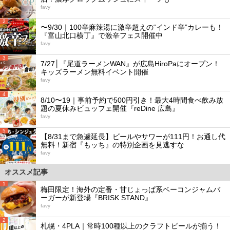
favy
2
〜9/30｜100辛麻辣湯に激辛超えの“インド辛”カレーも！
『富山北口横丁』で激辛フェス開催中
favy
3
7/27│『尾道ラーメンWAN』が広島HiroPaにオープン！
キッズラーメン無料イベント開催
favy
4
8/10〜19｜事前予約で500円引き！最大4時間食べ飲み放
題の夏休みビュッフェ開催『reDine 広島』
favy
5
【8/31まで急遽延長】ビールやサワーが111円！お通し代
無料！新宿『もッち』の特別企画を見逃すな
favy
オススメ記事
1
梅田限定！海外の定番・甘じょっぱ系ベーコンジャムバ
ーガーが新登場『BRISK STAND』
favy
2
札幌・4PLA｜常時100種以上のクラフトビールが揃う！