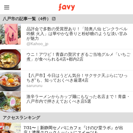
八戸市の記事一覧（4件）
品評会で多数の受賞歴あり！「陸奥八仙 ピンクラベル
吟醸 火入」は華やかな香りと粉砂糖のような淡い甘み
が魅力
@Kahoo_jp
ウニ！アワビ！青森の贅沢すぎるご当地グルメ「いちご
煮」が食べられる4店+都内2店
【八戸市】今日はうどん気分！サクサク天ぷらに“ひっ
ちぎ”も、知っておくべき厳選4店
sarururu
激辛ラーメンからカップ麺にもなった名店まで！青森・
八戸市内で押さえておくべき店5選
アクセスランキング
1
7/31〜｜新静岡セノバにカフェ『けのひ堂ラボ』が出
店！濃厚クロックムッシュにスイーツも