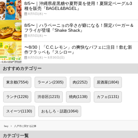
8/5〜｜沖縄県産黒糖や夏野菜を使用！夏限定ベーグル3
種を販売『BAGEL&BAGEL』
8月5日(水) 〜
8/5〜｜ハラペーニョの辛さが癖になる！限定バーガー＆
フライが登場『Shake Shack』
8月5日(水) 〜
〜8/30｜「C.C.レモン」の爽快なパフェに注目！飲む新
作フラッペも『スシロー』
8月5日(水) 〜 8月30日(日)
おすすめカテゴリー
東京都(7554)
ラーメン(2305)
肉(2252)
居酒屋(1804)
ランチ(1226)
渋谷区(1215)
焼肉(1138)
カフェ(1131)
スイーツ(1130)
おもしろ・話題(1064)
favy
八戸市に関する記事
カテゴリ一覧