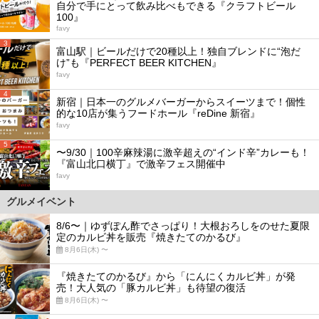
自分で手にとって飲み比べもできる『クラフトビール
100』
favy
3
富山駅｜ビールだけで20種以上！独自ブレンドに“泡だ
け”も『PERFECT BEER KITCHEN』
favy
4
新宿｜日本一のグルメバーガーからスイーツまで！個性
的な10店が集うフードホール『reDine 新宿』
favy
5
〜9/30｜100辛麻辣湯に激辛超えの“インド辛”カレーも！
『富山北口横丁』で激辛フェス開催中
favy
グルメイベント
8/6〜｜ゆずぽん酢でさっぱり！大根おろしをのせた夏限
定のカルビ丼を販売『焼きたてのかるび』
8月6日(木) 〜
『焼きたてのかるび』から「にんにくカルビ丼」が発
売！大人気の「豚カルビ丼」も待望の復活
8月6日(木) 〜