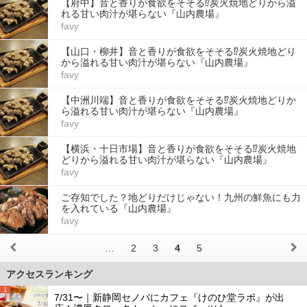
【府中】音と香りが食欲をそそる⁉︎炭火焼地どりから溢
れる甘い肉汁が堪らない『山内農場』
favy
【山口・柳井】音と香りが食欲をそそる⁉︎炭火焼地どり
から溢れる甘い肉汁が堪らない『山内農場』
favy
【中洲川端】音と香りが食欲をそそる⁉︎炭火焼地どりか
ら溢れる甘い肉汁が堪らない『山内農場』
favy
【横浜・十日市場】音と香りが食欲をそそる⁉︎炭火焼地
どりから溢れる甘い肉汁が堪らない『山内農場』
favy
ご存知でした？地どりだけじゃない！九州の鮮魚にも力
を入れている『山内農場』
favy
…
2
3
4
5
アクセスランキング
1
7/31〜｜新静岡セノバにカフェ『けのひ堂ラボ』が出