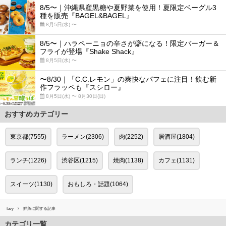
8/5〜｜沖縄県産黒糖や夏野菜を使用！夏限定ベーグル3
種を販売『BAGEL&BAGEL』
8月5日(水) 〜
8/5〜｜ハラペーニョの辛さが癖になる！限定バーガー＆
フライが登場『Shake Shack』
8月5日(水) 〜
〜8/30｜「C.C.レモン」の爽快なパフェに注目！飲む新
作フラッペも『スシロー』
8月5日(水) 〜 8月30日(日)
おすすめカテゴリー
東京都(7555)
ラーメン(2306)
肉(2252)
居酒屋(1804)
ランチ(1226)
渋谷区(1215)
焼肉(1138)
カフェ(1131)
スイーツ(1130)
おもしろ・話題(1064)
favy
鮮魚に関する記事
カテゴリ一覧