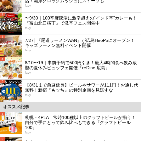
店！濃厚クロックムッシュにスイーツも
favy
2
〜9/30｜100辛麻辣湯に激辛超えの“インド辛”カレーも！
『富山北口横丁』で激辛フェス開催中
favy
3
7/27│『尾道ラーメンWAN』が広島HiroPaにオープン！
キッズラーメン無料イベント開催
favy
4
8/10〜19｜事前予約で500円引き！最大4時間食べ飲み放
題の夏休みビュッフェ開催『reDine 広島』
favy
5
【8/31まで急遽延長】ビールやサワーが111円！お通し代
無料！新宿『もッち』の特別企画を見逃すな
favy
オススメ記事
1
札幌・4PLA｜常時100種以上のクラフトビールが揃う！
自分で手にとって飲み比べもできる『クラフトビール
100』
favy
2