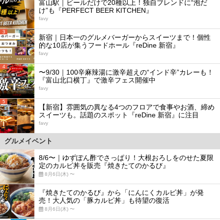
富山駅｜ビールだけで20種以上！独自ブレンドに“泡だ
け”も『PERFECT BEER KITCHEN』
favy
3
新宿｜日本一のグルメバーガーからスイーツまで！個性
的な10店が集うフードホール『reDine 新宿』
favy
4
〜9/30｜100辛麻辣湯に激辛超えの“インド辛”カレーも！
『富山北口横丁』で激辛フェス開催中
favy
5
【新宿】雰囲気の異なる4つのフロアで食事やお酒、締め
スイーツも。話題のスポット『reDine 新宿』に注目
favy
グルメイベント
8/6〜｜ゆずぽん酢でさっぱり！大根おろしをのせた夏限
定のカルビ丼を販売『焼きたてのかるび』
8月6日(木) 〜
『焼きたてのかるび』から「にんにくカルビ丼」が発
売！大人気の「豚カルビ丼」も待望の復活
8月6日(木) 〜