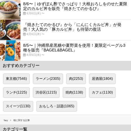
8/6〜｜ゆずぽん酢でさっぱり！大根おろしをのせた夏限
定のカルビ丼を販売『焼きたてのかるび』
8月6日(木) 〜
『焼きたてのかるび』から「にんにくカルビ丼」が発
売！大人気の「豚カルビ丼」も待望の復活
8月6日(木) 〜
8/5〜｜沖縄県産黒糖や夏野菜を使用！夏限定ベーグル3
種を販売『BAGEL&BAGEL』
8月5日(水) 〜
おすすめカテゴリー
東京都(7546)
ラーメン(2305)
肉(2253)
居酒屋(1804)
ランチ(1225)
渋谷区(1215)
焼肉(1138)
カフェ(1130)
スイーツ(1130)
おもしろ・話題(1065)
favy
桜に関する記事
カテゴリ一覧