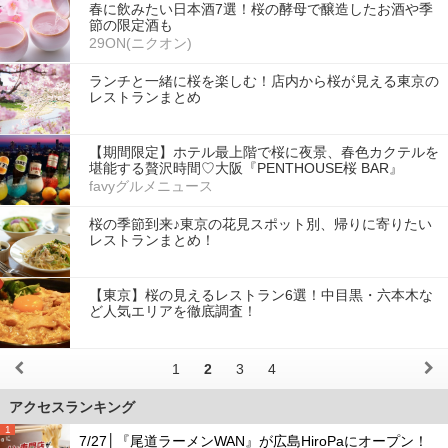
春に飲みたい日本酒7選！桜の酵母で醸造したお酒や季
節の限定酒も
29ON(ニクオン)
ランチと一緒に桜を楽しむ！店内から桜が見える東京の
レストランまとめ
【期間限定】ホテル最上階で桜に夜景、春色カクテルを
堪能する贅沢時間♡大阪『PENTHOUSE桜 BAR』
favyグルメニュース
桜の季節到来♪東京の花見スポット別、帰りに寄りたい
レストランまとめ！
【東京】桜の見えるレストラン6選！中目黒・六本木な
ど人気エリアを徹底調査！
1
2
3
4
アクセスランキング
1
7/27│『尾道ラーメンWAN』が広島HiroPaにオープン！