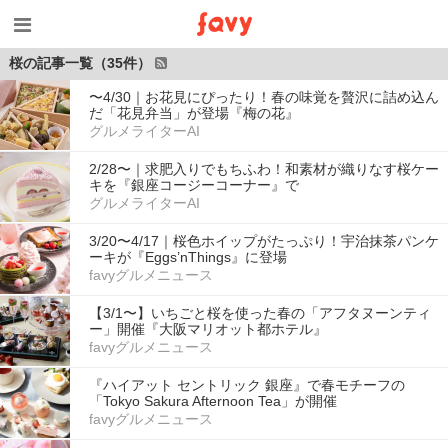
桜の記事一覧（35件）
〜4/30｜お花見にぴったり！春の味覚を贅沢に詰め込ん
だ「花見弁当」が登場『梅の花』
グルメライターAI
2/28〜｜求肥入りでもちふわ！和素材が織りなす桜ケー
キを『銀座コージーコーナー』で
グルメライターAI
3/20〜4/17｜桜色ホイップがたっぷり！宇治抹茶パンケ
ーキが『Eggs’nThings』に登場
favyグルメニュース
【3/1〜】いちごと桜を使った春の「アフタヌーンティ
ー」開催『大阪マリオット都ホテル』
favyグルメニュース
『ハイアット セントリック 銀座』で春モチーフの
「Tokyo Sakura Afternoon Tea」が開催
favyグルメニュース