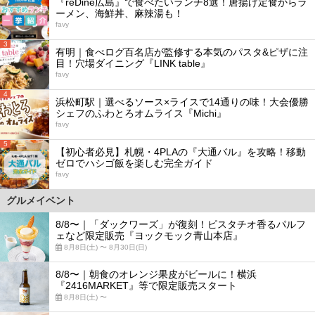
『reDine広島』で食べたいランチ8選！唐揚げ定食からラ
ーメン、海鮮丼、麻辣湯も！
favy
3
有明｜食べログ百名店が監修する本気のパスタ&ピザに注
目！穴場ダイニング『LINK table』
favy
4
浜松町駅｜選べるソース×ライスで14通りの味！大会優勝
シェフのふわとろオムライス『Michi』
favy
5
【初心者必見】札幌・4PLAの『大通バル』を攻略！移動
ゼロでハシゴ飯を楽しむ完全ガイド
favy
グルメイベント
8/8〜｜「ダックワーズ」が復刻！ピスタチオ香るパルフ
ェなど限定販売『ヨックモック青山本店』
8月8日(土) 〜 8月30日(日)
8/8〜｜朝食のオレンジ果皮がビールに！横浜
『2416MARKET』等で限定販売スタート
8月8日(土) 〜