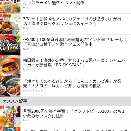
キッズラーメン無料イベント開催
favy
2
7/31〜｜新静岡セノバにカフェ『けのひ堂ラボ』が出
店！濃厚クロックムッシュにスイーツも
favy
3
〜9/30｜100辛麻辣湯に激辛超えの“インド辛”カレーも！
『富山北口横丁』で激辛フェス開催中
favy
4
梅田限定！海外の定番・甘じょっぱ系ベーコンジャムバ
ーガーが新登場『BRISK STAND』
favy
5
『焼きたてのかるび』から「にんにくカルビ丼」が発
売！大人気の「豚カルビ丼」も待望の復活
グルメライターAI
オススメ記事
1
月額2980円で毎本半額！『クラフトビール100』のちょ
い飲みサブスクに注目
favy
2