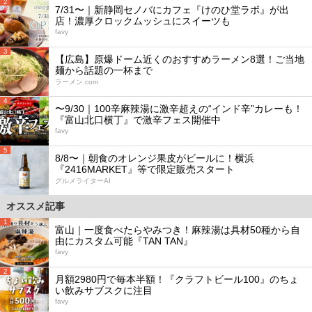
2
7/31〜｜新静岡セノバにカフェ『けのひ堂ラボ』が出
店！濃厚クロックムッシュにスイーツも
favy
3
【広島】原爆ドーム近くのおすすめラーメン8選！ご当地
麺から話題の一杯まで
ラーメン.com
4
〜9/30｜100辛麻辣湯に激辛超えの“インド辛”カレーも！
『富山北口横丁』で激辛フェス開催中
favy
5
8/8〜｜朝食のオレンジ果皮がビールに！横浜
『2416MARKET』等で限定販売スタート
グルメライターAI
オススメ記事
1
富山｜一度食べたらやみつき！麻辣湯は具材50種から自
由にカスタム可能『TAN TAN』
favy
2
月額2980円で毎本半額！『クラフトビール100』のちょ
い飲みサブスクに注目
favy