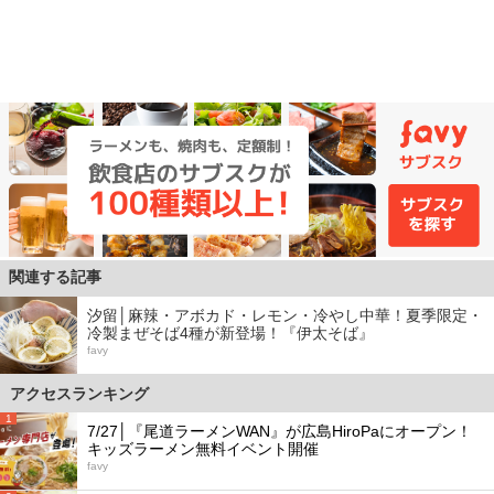
関連する記事
汐留│麻辣・アボカド・レモン・冷やし中華！夏季限定・
冷製まぜそば4種が新登場！『伊太そば』
favy
アクセスランキング
1
7/27│『尾道ラーメンWAN』が広島HiroPaにオープン！
キッズラーメン無料イベント開催
favy