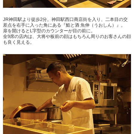
JR神田駅より徒歩2分。神田駅西口商店街を入り、二本目の交
差点を右手に入った角にある『鮨と酒 魚伸（うおしん）』。
扉を開けるとL字型のカウンターが目の前に。
全9席の店内は、大将や板前の顔はもちろん周りのお客さんの顔
も良く見える。