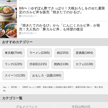
8/6〜｜ゆずぽん酢でさっぱり！大根おろしをのせた夏限
定のカルビ丼を販売『焼きたてのかるび』
8月6日(木) 〜
『焼きたてのかるび』から「にんにくカルビ丼」が発
売！大人気の「豚カルビ丼」も待望の復活
8月6日(木) 〜
おすすめカテゴリー
東京都(7546)
ラーメン(2305)
肉(2253)
居酒屋(1804)
ランチ(1225)
渋谷区(1215)
焼肉(1138)
カフェ(1130)
スイーツ(1130)
おもしろ・話題(1065)
favy
東京都
【神田】ねっとり濃厚、旨味が凝縮した熟成魚の鮨を神田で。厳選日本酒と味わう『鮨と酒 魚
伸』
カテゴリ一覧
グルメイベント
今日は何の日