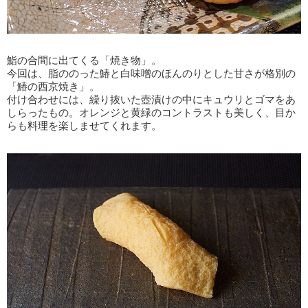
鮨の合間に出てくる「焼き物」。
今回は、脂ののった鰆と白味噌のほんのりとした甘さが格別の
「鰆の西京焼き」。
付け合わせには、繰り抜いた壺漬けの中にキュウリとゴマをあ
しらったもの。オレンジと黄緑のコントラストも美しく、目か
らも料理を楽しませてくれます。