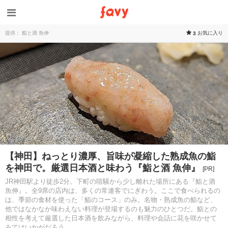
提供： 鮨と酒 魚伸
お気に入り
3
【神田】ねっとり濃厚、旨味が凝縮した熟成魚の鮨
を神田で。厳選日本酒と味わう『鮨と酒 魚伸』
[PR]
JR神田駅より徒歩2分。下町の喧騒から少し離れた場所にある『鮨と酒
魚伸』。全9席の店内は、多くの常連客でにぎわう。ここで食べられるの
は、季節の食材を使った「鮨のコース」のみ。名物・熟成魚の鮨など、
他ではなかなか味わえない料理が登場するのも魅力のひとつだ。鮨との
相性を考えて厳選した日本酒を飲みながら、料理や会話に花を咲かせて
みてはいかがだろう。