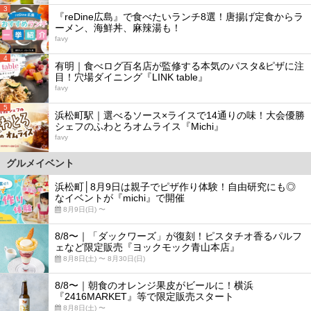
3
『reDine広島』で食べたいランチ8選！唐揚げ定食からラ
ーメン、海鮮丼、麻辣湯も！
favy
4
有明｜食べログ百名店が監修する本気のパスタ&ピザに注
目！穴場ダイニング『LINK table』
favy
5
浜松町駅｜選べるソース×ライスで14通りの味！大会優勝
シェフのふわとろオムライス『Michi』
favy
グルメイベント
浜松町│8月9日は親子でピザ作り体験！自由研究にも◎
なイベントが『michi』で開催
8月9日(日) 〜
8/8〜｜「ダックワーズ」が復刻！ピスタチオ香るパルフ
ェなど限定販売『ヨックモック青山本店』
8月8日(土) 〜 8月30日(日)
8/8〜｜朝食のオレンジ果皮がビールに！横浜
『2416MARKET』等で限定販売スタート
8月8日(土) 〜